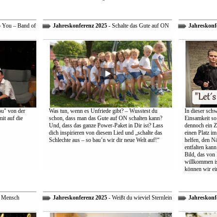
o You – Band of
Jahreskonferenz 2025
- Schalte das Gute auf ON
Jahreskonf
ou" von der
Was tun, wenn es Unfriede gibt? – Wusstest du
In dieser schw
it auf die
schon, dass man das Gute auf ON schalten kann?
Einsamkeit so 
Und, dass das ganze Power-Paket in Dir ist? Lass
dennoch ein Z
dich inspirieren von diesem Lied und „schalte das
einen Platz im
Schlechte aus – so bau’n wir dir neue Welt auf!“
helfen, den Nä
entfalten kann
Bild, das von
willkommen is
können wir ei
r Mensch
Jahreskonferenz 2025
- Weißt du wieviel Sternlein
Jahreskonf