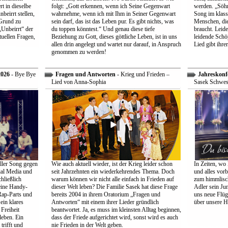
t in dieselbe
folgt: „Gott erkennen, wenn ich Seine Gegenwart
werden. „Söhne
beirrt stellen,
wahrnehme, wenn ich mit Ihm in Seiner Gegenwart
Song im klass
Grund zu
sein darf, das ist das Leben pur. Es gibt nichts, was
Menschen, die
Unbeirrt“ der
du toppen könntest.“ Und genau diese tiefe
braucht. Leid
tuellen Fragen,
Beziehung zu Gott, dieses göttliche Leben, ist in uns
leidende Schö
allen drin angelegt und wartet nur darauf, in Anspruch
Lied gibt ihre
genommen zu werden!
2026
- Bye Bye
Fragen und Antworten
- Krieg und Frieden –
Jahreskonf
Lied von Anna-Sophia
Sasek Schwes
ller Song gegen
Wie auch aktuell wieder, ist der Krieg leider schon
In Zeiten, wo 
ial Media und
seit Jahrzehnten ein wiederkehrendes Thema. Doch
und alles vorb
hließlich
warum können wir nicht alle einfach in Frieden auf
zum himmlisch
eine Handy-
dieser Welt leben? Die Familie Sasek hat diese Frage
Adler sein Jun
Rap-Parts und
bereits 2004 in ihrem Oratorium „Fragen und
uns neue Flüg
ein klares
Antworten“ mit einem ihrer Lieder gründlich
über unsere H
Freiheit
beantwortet. Ja, es muss im kleinsten Alltag beginnen,
leben. Ein
dass der Friede aufgerichtet wird, sonst wird es auch
trifft und
nie Frieden in der Welt geben.