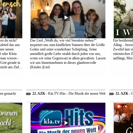
st du nicht?
Das Lied „Weißt du, wie viel Sternlein stehen?“
Ein berührend
leteil das uns
inspiriert uns zum kindlichen Staunen über die Größe
Alltag – beso
einer neuen
Gottes und seine wunderbare Schöpfung. Seine
Zweifel laut s
 oder Klein
unendlich große Liebe strahlt durch jeden von uns,
stürmischen Z
genau wissen -
wenn wir seine Gegenwart in allem gewahren. Lassen
auffängt, Mut
 Gott gerade in
wir uns hinneinnehmen in dieses glaubensvolle
nicht ans Ziel…
(Kinder-)Lied.
en gemacht
22. AZK
- Kla.TV-Hits - Die Musik der neuen Welt
22. AZK
- G