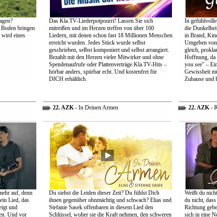
agen?
Das Kla.TV-Liederpotpourri! Lassen Sie sich
In gefühlvoll
 Boden bringen
mitreißen und im Herzen treffen von über 160
die Dunkelheit
 wird eines
Liedern, mit denen schon fast 18 Millionen Menschen
in Brand, Kin
erreicht wurden. Jedes Stück wurde selbst
Umgeben von d
geschrieben, selbst komponiert und selbst arrangiert.
gleich, prokl
Bezahlt mit den Herzen vieler Mitwirker und ohne
Hoffnung, da 
Spendenaufrufe oder Plattenverträge.Kla.TV-Hits –
you see" – Ein
hörbar anders, spürbar echt. Und kostenfrei für
Gewissheit mü
DICH erhältlich.
Zuhause und h
22. AZK
- In Deinen Armen
22. AZK
- R
mehr auf, denn
Du siehst die Leiden dieser Zeit? Du fühlst Dich
Weißt du nich
ein Lied, das
ihnen gegenüber ohnmächtig und schwach? Elias und
du nicht, dass 
eigt und
Stefanie Sasek offenbaren in diesem Lied den
Richtung gebe
en. Und vor
Schlüssel, woher sie die Kraft nehmen, den schweren
sich in eine N