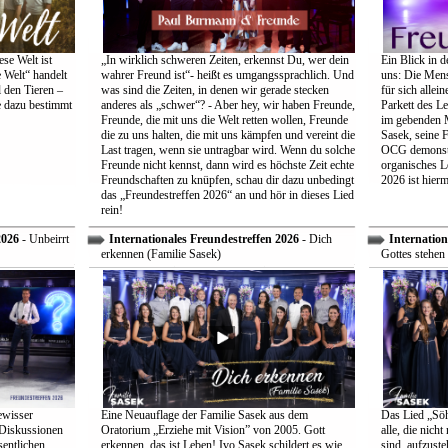
se Welt ist
„In wirklich schweren Zeiten, erkennst Du, wer dein
Ein Blick in d
 Welt“ handelt
wahrer Freund ist“- heißt es umgangssprachlich. Und
uns: Die Mens
 den Tieren –
was sind die Zeiten, in denen wir gerade stecken
für sich allei
e dazu bestimmt
anderes als „schwer“? - Aber hey, wir haben Freunde,
Parkett des Le
Freunde, die mit uns die Welt retten wollen, Freunde
im gebenden M
die zu uns halten, die mit uns kämpfen und vereint die
Sasek, seine 
Last tragen, wenn sie untragbar wird. Wenn du solche
OCG demonstri
Freunde nicht kennst, dann wird es höchste Zeit echte
organisches L
Freundschaften zu knüpfen, schau dir dazu unbedingt
2026 ist hiermi
das „Freundestreffen 2026“ an und hör in dieses Lied
rein!
2026
- Unbeirrt
Internationales Freundestreffen 2026
- Dich
Internation
erkennen (Familie Sasek)
Gottes stehen 
ewisser
Eine Neuauflage der Familie Sasek aus dem
Das Lied „Söhn
 Diskussionen
Oratorium „Erziehe mit Vision” von 2005. Gott
alle, die nich
entlichen
erkennen, das ist Leben! Ivo Sasek schildert es wie
sind, aufzust