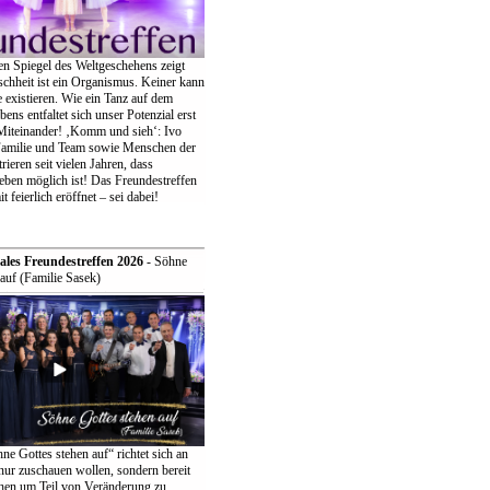
en Spiegel des Weltgeschehens zeigt
chheit ist ein Organismus. Keiner kann
ne existieren. Wie ein Tanz auf dem
bens entfaltet sich unser Potenzial erst
iteinander! ‚Komm und sieh‘: Ivo
Familie und Team sowie Menschen der
eren seit vielen Jahren, dass
eben möglich ist! Das Freundestreffen
t feierlich eröffnet – sei dabei!
ales Freundestreffen 2026
- Söhne
auf (Familie Sasek)
e Gottes stehen auf“ richtet sich an
t nur zuschauen wollen, sondern bereit
ehen um Teil von Veränderung zu