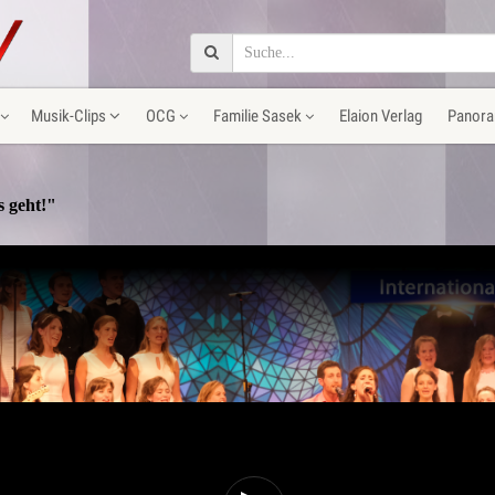
Musik-Clips
OCG
Familie Sasek
Elaion Verlag
Panora
s geht!"