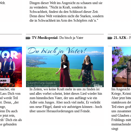
Welt.
Dingen dieser Welt ins Angesicht zu schauen und sie
zu verändern. "Nicht in Kraft, sondern in
Schwachheit, findest du den Schlüssel dieser Zeit.
Denn diese Welt verändern nicht die Starken, sondern
die in Schwachheit im Arm des Schöpfers ruh’n."
TV-Musikspezial
- Du bisch ja Vater
21. AZK
- F
macher, ein
In Zeiten, wo keine Kraft mehr in uns zu finden ist
Im Angesicht 
 Lass Dich von
und alles vorbei scheint, leitet dieses Lied wieder hin
Kriege, Krimi
nd werde Teil
zum himmlischen Vater, der uns auffängt wie ein
Aber jetzt bit
rt. Denn, „der
Adler sein Junges. Aber noch viel mehr, Er verleiht
stattdessen d
ange,
uns neue Flügel, damit wir aufsteigen können - hoch
Teil eines gr
Wenn Du auch
über unsere Herausforderungen und Feinde.
uns zusammen 
 jetzt rein,
und Glauben 
ih‘ Dich ein als
Frühlings mit
öse gebunden
mutmachendes 
singt