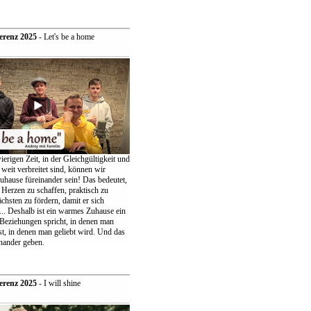
erenz 2025
- Let's be a home
ierigen Zeit, in der Gleichgültigkeit und
weit verbreitet sind, können wir
uhause füreinander sein! Das bedeutet,
 Herzen zu schaffen, praktisch zu
chsten zu fördern, damit er sich
... Deshalb ist ein warmes Zuhause ein
 Beziehungen spricht, in denen man
t, in denen man geliebt wird. Und das
nander geben.
erenz 2025
- I will shine