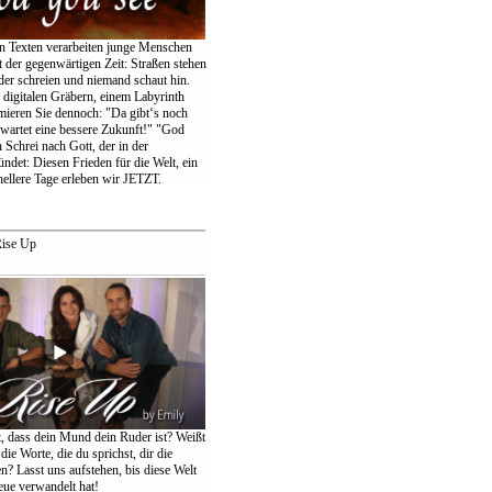
en Texten verarbeiten junge Menschen
 der gegenwärtigen Zeit: Straßen stehen
der schreien und niemand schaut hin.
igitalen Gräbern, einem Labyrinth
amieren Sie dennoch: "Da gibt‘s noch
wartet eine bessere Zukunft!" "God
 Schrei nach Gott, der in der
ndet: Diesen Frieden für die Welt, ein
ellere Tage erleben wir JETZT.
ise Up
t, dass dein Mund dein Ruder ist? Weißt
die Worte, die du sprichst, dir die
n? Lasst uns aufstehen, bis diese Welt
eue verwandelt hat!