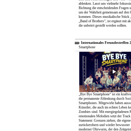
ablenken. Lasst uns vielmehr fokussier
Richtung die entscheidenden Fragen un
um der Wahrheit gemeinsam auf den 
kommen. Dieses musikalische Stück „
„Band of Brothers“, ist ergänzt mit ak
die unbeirrt gestellt werden sollten.
Internationales Freundestreffen 
Smartphone
„Bye Bye Smartphone“ ist ein kraftvo
die permanente Ablenkung durch Soc
Smartphones. Mitgewirkt haben aussc
Künstler, die auch im echten Leben k
Zombies sind. Mit energiegeladenen 
emotionalen Melodien setzt der Track 
Statement: Grenzen ziehen, die eigene 
zurückerobern und wieder bewusster 
moderner Ohrwurm, der den Zeitgeist 