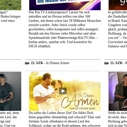
agen?
Das Kla.TV-Liederpotpourri! Lassen Sie sich
In gefühlvoll
 Boden bringen
mitreißen und im Herzen treffen von über 160
die Dunkelheit
 wird eines
Liedern, mit denen schon fast 18 Millionen Menschen
in Brand, Kin
erreicht wurden. Jedes Stück wurde selbst
Umgeben von d
geschrieben, selbst komponiert und selbst arrangiert.
gleich, prokl
Bezahlt mit den Herzen vieler Mitwirker und ohne
Hoffnung, da 
Spendenaufrufe oder Plattenverträge.Kla.TV-Hits –
you see" – Ein
hörbar anders, spürbar echt. Und kostenfrei für
Gewissheit mü
DICH erhältlich.
Zuhause und h
22. AZK
- In Deinen Armen
22. AZK
- R
mehr auf, denn
Du siehst die Leiden dieser Zeit? Du fühlst Dich
Weißt du nich
ein Lied, das
ihnen gegenüber ohnmächtig und schwach? Elias und
du nicht, dass 
eigt und
Stefanie Sasek offenbaren in diesem Lied den
Richtung gebe
en. Und vor
Schlüssel, woher sie die Kraft nehmen, den schweren
sich in eine N