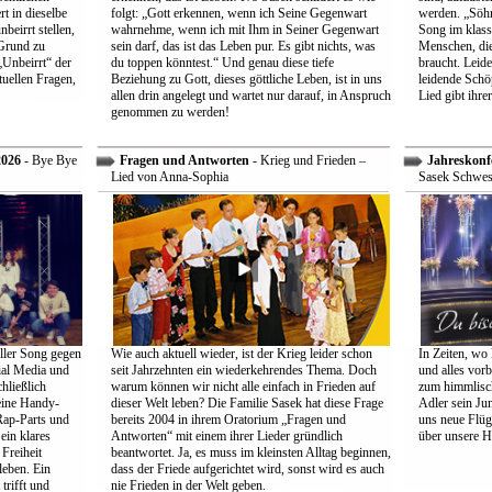
t in dieselbe
folgt: „Gott erkennen, wenn ich Seine Gegenwart
werden. „Söhne
beirrt stellen,
wahrnehme, wenn ich mit Ihm in Seiner Gegenwart
Song im klass
Grund zu
sein darf, das ist das Leben pur. Es gibt nichts, was
Menschen, die
Unbeirrt“ der
du toppen könntest.“ Und genau diese tiefe
braucht. Leid
tuellen Fragen,
Beziehung zu Gott, dieses göttliche Leben, ist in uns
leidende Schö
allen drin angelegt und wartet nur darauf, in Anspruch
Lied gibt ihre
genommen zu werden!
2026
- Bye Bye
Fragen und Antworten
- Krieg und Frieden –
Jahreskonf
Lied von Anna-Sophia
Sasek Schwes
ller Song gegen
Wie auch aktuell wieder, ist der Krieg leider schon
In Zeiten, wo 
ial Media und
seit Jahrzehnten ein wiederkehrendes Thema. Doch
und alles vorb
hließlich
warum können wir nicht alle einfach in Frieden auf
zum himmlisch
eine Handy-
dieser Welt leben? Die Familie Sasek hat diese Frage
Adler sein Jun
Rap-Parts und
bereits 2004 in ihrem Oratorium „Fragen und
uns neue Flüg
ein klares
Antworten“ mit einem ihrer Lieder gründlich
über unsere H
Freiheit
beantwortet. Ja, es muss im kleinsten Alltag beginnen,
leben. Ein
dass der Friede aufgerichtet wird, sonst wird es auch
trifft und
nie Frieden in der Welt geben.