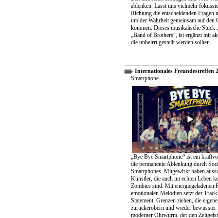
ablenken. Lasst uns vielmehr fokussier
Richtung die entscheidenden Fragen un
um der Wahrheit gemeinsam auf den 
kommen. Dieses musikalische Stück „
„Band of Brothers“, ist ergänzt mit ak
die unbeirrt gestellt werden sollten.
Internationales Freundestreffen 
Smartphone
„Bye Bye Smartphone“ ist ein kraftvo
die permanente Ablenkung durch Soc
Smartphones. Mitgewirkt haben aussc
Künstler, die auch im echten Leben k
Zombies sind. Mit energiegeladenen 
emotionalen Melodien setzt der Track 
Statement: Grenzen ziehen, die eigene 
zurückerobern und wieder bewusster 
moderner Ohrwurm, der den Zeitgeist 