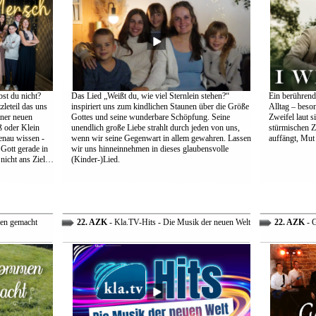
st du nicht?
Das Lied „Weißt du, wie viel Sternlein stehen?“
Ein berührend
leteil das uns
inspiriert uns zum kindlichen Staunen über die Größe
Alltag – beso
einer neuen
Gottes und seine wunderbare Schöpfung. Seine
Zweifel laut s
 oder Klein
unendlich große Liebe strahlt durch jeden von uns,
stürmischen Z
genau wissen -
wenn wir seine Gegenwart in allem gewahren. Lassen
auffängt, Mut
 Gott gerade in
wir uns hinneinnehmen in dieses glaubensvolle
nicht ans Ziel…
(Kinder-)Lied.
en gemacht
22. AZK
- Kla.TV-Hits - Die Musik der neuen Welt
22. AZK
- G