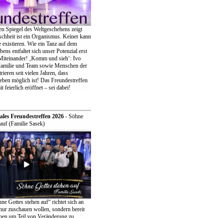
en Spiegel des Weltgeschehens zeigt
chheit ist ein Organismus. Keiner kann
ne existieren. Wie ein Tanz auf dem
bens entfaltet sich unser Potenzial erst
iteinander! ‚Komm und sieh‘: Ivo
Familie und Team sowie Menschen der
eren seit vielen Jahren, dass
eben möglich ist! Das Freundestreffen
t feierlich eröffnet – sei dabei!
ales Freundestreffen 2026
- Söhne
auf (Familie Sasek)
e Gottes stehen auf“ richtet sich an
t nur zuschauen wollen, sondern bereit
ehen um Teil von Veränderung zu