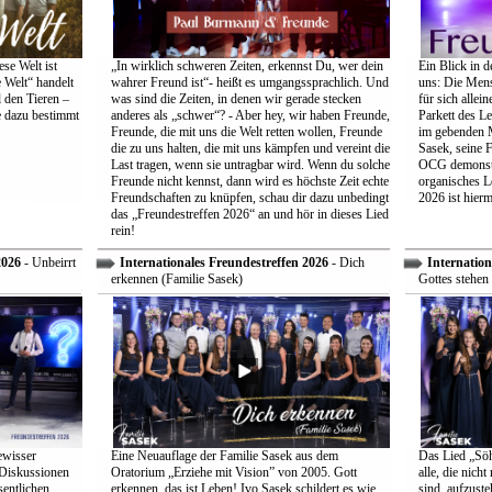
se Welt ist
„In wirklich schweren Zeiten, erkennst Du, wer dein
Ein Blick in d
 Welt“ handelt
wahrer Freund ist“- heißt es umgangssprachlich. Und
uns: Die Mens
 den Tieren –
was sind die Zeiten, in denen wir gerade stecken
für sich allei
e dazu bestimmt
anderes als „schwer“? - Aber hey, wir haben Freunde,
Parkett des Le
Freunde, die mit uns die Welt retten wollen, Freunde
im gebenden M
die zu uns halten, die mit uns kämpfen und vereint die
Sasek, seine 
Last tragen, wenn sie untragbar wird. Wenn du solche
OCG demonstri
Freunde nicht kennst, dann wird es höchste Zeit echte
organisches L
Freundschaften zu knüpfen, schau dir dazu unbedingt
2026 ist hiermi
das „Freundestreffen 2026“ an und hör in dieses Lied
rein!
2026
- Unbeirrt
Internationales Freundestreffen 2026
- Dich
Internation
erkennen (Familie Sasek)
Gottes stehen 
ewisser
Eine Neuauflage der Familie Sasek aus dem
Das Lied „Söhn
 Diskussionen
Oratorium „Erziehe mit Vision” von 2005. Gott
alle, die nich
entlichen
erkennen, das ist Leben! Ivo Sasek schildert es wie
sind, aufzust