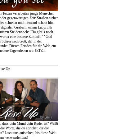
en Texten verarbeiten junge Menschen
 der gegenwärtigen Zeit: Straßen stehen
der schreien und niemand schaut hin.
igitalen Gräbern, einem Labyrinth
amieren Sie dennoch: "Da gibt‘s noch
wartet eine bessere Zukunft!" "God
 Schrei nach Gott, der in der
ndet: Diesen Frieden für die Welt, ein
ellere Tage erleben wir JETZT.
ise Up
t, dass dein Mund dein Ruder ist? Weißt
die Worte, die du sprichst, dir die
n? Lasst uns aufstehen, bis diese Welt
eue verwandelt hat!