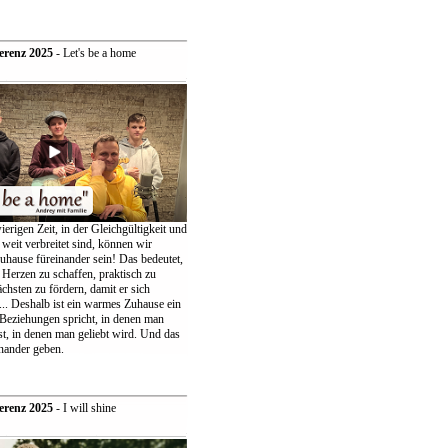
erenz 2025
- Let's be a home
ierigen Zeit, in der Gleichgültigkeit und
weit verbreitet sind, können wir
uhause füreinander sein! Das bedeutet,
 Herzen zu schaffen, praktisch zu
chsten zu fördern, damit er sich
... Deshalb ist ein warmes Zuhause ein
 Beziehungen spricht, in denen man
t, in denen man geliebt wird. Und das
nander geben.
erenz 2025
- I will shine