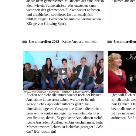
als sie beim gemeinsamen Musizieren auf eine Idee so
Psalmen aus der 
klein wie ein Funke stießen. Was entstehen kann,
wenn wir den glimmenden Funken weiter anfachen
und dranbleiben, soll dieses Instrumentalstück
bildhaft zeigen. Genießen Sie nun die harmonischen
Klänge von Glowing Spark.
Gesamttreffen 2023
- Keine Ausnahmen mehr
Gesamttreffen
Suchen wir nicht alle immer wieder nach der kleinen
„Ich will Dich e
Ausnahme in unserem Leben, warum es bei mir
Er hält mich, wen
gerade nicht klappt oder aufwärts geht? Die
hört Er mich. Dar
Umstände, eigenes Versagen, die Zeiten, die es nicht
bevor alle meine
zulassen lückenlos im Segen zu wandeln…damit ist
ist treu in Sein
jetzt Schluss, denn: „Es gibt keine Ausnahmen mehr!
aufrichten. Ein 
Keine Ausreden, Ausflüchte, Ausweichen mehr. Jeder
Moment meines Lebens ist lückenlos gesegnet.“ -Wie
das? Hör´ doch rein!