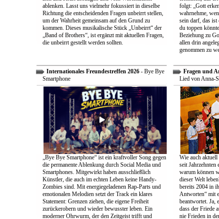
ablenken. Lasst uns vielmehr fokussiert in dieselbe
folgt: „Gott erk
Richtung die entscheidenden Fragen unbeirrt stellen,
wahrnehme, wenn
um der Wahrheit gemeinsam auf den Grund zu
sein darf, das is
kommen. Dieses musikalische Stück „Unbeirrt“ der
du toppen könnte
„Band of Brothers“, ist ergänzt mit aktuellen Fragen,
Beziehung zu Gott
die unbeirrt gestellt werden sollten.
allen drin angele
genommen zu we
Internationales Freundestreffen 2026
- Bye Bye
Fragen und A
Smartphone
Lied von Anna-S
„Bye Bye Smartphone“ ist ein kraftvoller Song gegen
Wie auch aktuell 
die permanente Ablenkung durch Social Media und
seit Jahrzehnten
Smartphones. Mitgewirkt haben ausschließlich
warum können wir
Künstler, die auch im echten Leben keine Handy-
dieser Welt leben
Zombies sind. Mit energiegeladenen Rap-Parts und
bereits 2004 in 
emotionalen Melodien setzt der Track ein klares
Antworten“ mit e
Statement: Grenzen ziehen, die eigene Freiheit
beantwortet. Ja, 
zurückerobern und wieder bewusster leben. Ein
dass der Friede a
moderner Ohrwurm, der den Zeitgeist trifft und
nie Frieden in de