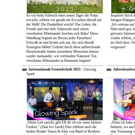
So wie beim Anbruch eines neuen Tages die Natur
Inspiriert durch 
erwacht, erleben wir gerade ein Erwachen überall auf
fetzigen Klängen
der Wellt! Die Dunkelheit weicht! Das Leben, die
„Ich vertraue auf
Freude und eine tiefe Sehnsucht nach einem
führt mich gut, 
versöhntem Miteinander brechen sich Bahn! Diese
grössten Stürmen
Wandlung beginnt im Herzen jedes Einzelnen!
wieder erleben, is
Schwillt an und breitet sich aus, bis sich überall
im Stich lässt. D
Synergien bilden! Geleitet durch diese aufbrechende
vergessen!
Herzenskräfte finden zerstrittene Menschen ebenso
wieder zueinander, wie verfeindete Nationen! Ein
versöhntes Miteinander in Harmonie beginnt!
Internationale Freundschaft 2023
- Glowing
Jahreskonfere
Spark
„Wenn Gott spricht, gibt ER dir oft nur einen kleinen
„Denn ich habe m
Funken.“ (Zitat Ivo Sasek) Dies erlebten auch die
behüten, wo auch
beiden Brüder Timon & Silas von Band of Brothers,
eine Vertonung v