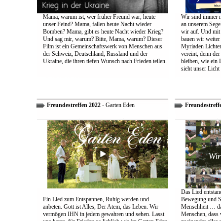
Mama, warum ist, wer früher Freund war, heute
Wir sind immer n
unser Feind? Mama, fallen heute Nacht wieder
an unserem Segel
Bomben? Mama, gibt es heute Nacht wieder Krieg?
wir auf. Und mit
Und sag mir, warum? Bitte, Mama, warum? Dieser
bauen wir weiter
Film ist ein Gemeinschaftswerk von Menschen aus
Myriaden Lichter
der Schweiz, Deutschland, Russland und der
vereint, denn de
Ukraine, die ihren tiefen Wunsch nach Frieden teilen.
bleiben, wie ein 
sieht unser Licht
Freundestreffen 2022
- Garten Eden
Freundestreff
Das Lied entstand
Ein Lied zum Entspannen, Ruhig werden und
Bewegung und So
anbeten. Gott ist Alles, Der Atem, das Leben. Wir
Menschheit … das
vermögen IHN in jedem gewahren und sehen. Lasst
Menschen, dass w