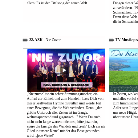
allem: Es ist der Titelsong der neuen Welt.
Dingen dieser We
zu verändern. "Ni
Schwachheit, find
Denn diese Welt 
die in Schwachhe
22. AZK
- Nie Zuvor
TV-Musikspez
„Nie zuvor“ ist ein echter Stimmungsmacher, ein
In Zeiten, wo kei
Aufruf zur Einheit und zum Handeln. Lass Dich von
und alles vorbei s
dieser kraftvollen Hymne mitreißen und werde Teil
zum himmlischen 
einer Bewegung, die die Welt verändert. Denn, „der
Adler sein Junges
größte Umbruch aller Zeiten ist im Gange,
uns neue Flügel,
weltumspannend und gigantisch..." Wenn Du auch
über unsere Her
nicht mehr lange warten möchtest, höre jetzt rein,
spüre die Energie des Wandels und „reih‘ Dich ein als
Glied in unsere Kette" mit der das Böse gebunden
wird, „jede Wette!"