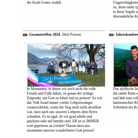
der Kraft Gottes erzählt.
Ungerechtigkeiten
ist, desto mehr 
in ihren Segeln 
übernatürliche Kr
Gesamttreffen 2024
- Dich Preisen
Jahreskonfere
In Momenten, in denen wir noch nicht die volle
Das idyllische In
Freude und Fülle haben, ist genau der richtige
die sanfte Ruhe 
Zeitpunkt, um Gott zu loben und zu preisen! So wie
und lädt zum vol
das Volk Israel immer wieder Lobpreissänger
harmonischen Klä
vorausschickte, wenn der Sieg noch nicht absehbar
Schönheit der K
war, lasst auch uns unseren Lobpreis dem Herrn
schenken. Es ist egal, ob wir grad jubeln und
jauchzen oder tief betrübt sind. ER ist es IMMER
wert gepriesen zu werden! Darum lasst uns
zusammen unseren wunderbaren Gott preisen!