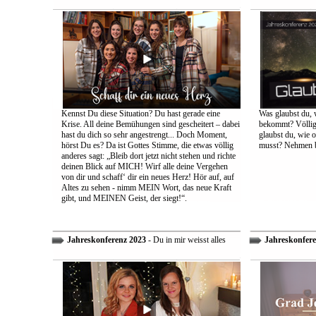
Kennst Du diese Situation? Du hast gerade eine
Was glaubst du, 
Krise. All deine Bemühungen sind gescheitert – dabei
bekommt? Völlig 
hast du dich so sehr angestrengt... Doch Moment,
glaubst du, wie 
hörst Du es? Da ist Gottes Stimme, die etwas völlig
musst? Nehmen bi
anderes sagt: „Bleib dort jetzt nicht stehen und richte
deinen Blick auf MICH! Wirf alle deine Vergehen
von dir und schaff‘ dir ein neues Herz! Hör auf, auf
Altes zu sehen - nimm MEIN Wort, das neue Kraft
gibt, und MEINEN Geist, der siegt!“.
Jahreskonferenz 2023
- Du in mir weisst alles
Jahreskonfere