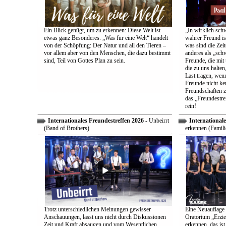
Ein Blick genügt, um zu erkennen: Diese Welt ist
„In wirklich sch
etwas ganz Besonderes. „Was für eine Welt“ handelt
wahrer Freund is
von der Schöpfung: Der Natur und all den Tieren –
was sind die Zeit
vor allem aber von den Menschen, die dazu bestimmt
anderes als „sch
sind, Teil von Gottes Plan zu sein.
Freunde, die mit 
die zu uns halten
Last tragen, wen
Freunde nicht ken
Freundschaften z
das „Freundestre
rein!
Internationales Freundestreffen 2026
- Unbeirrt
Internationale
(Band of Brothers)
erkennen (Famili
Trotz unterschiedlichen Meinungen gewisser
Eine Neuauflage 
Anschauungen, lasst uns nicht durch Diskussionen
Oratorium „Erzie
Zeit und Kraft absaugen und vom Wesentlichen
erkennen, das ist