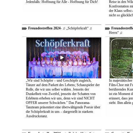
Jedenfalls: Hoffnung für Alle - Hoffnung für Dich!
Reise in den Wil
Konfrontation mit
der Klaus selbst 
nicht so glücklic
Freundestreffen 2024
- ♫ „Schöpferkraft“ ♫
Freundestreff
Herrn“ ♫
„Wir sind Schöpfer – und Geschöpfe zugleich,
In majestätischer
Tänzer auf dem Parkett des Lebens; Schauspieler der
Film-Chor mit Fr
Rolle, die wir uns selber wählen. Jenseits der
berührendes Kun
Dunkelheit von Zweifel, jenseits der Schatten von
ist ein Moment d
Erlebtem erheben wir uns, denn wir sind NICHT
erinnert, dass j
OPFER unserer Schwächen." Das Panorama-
steht. Ihm allein
Tanzteam präsentiert eine überwältigende Poesie über
die Schöpferkraft in uns – dargestellt in starkem
Ausdruckstanz.