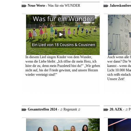
Neue Werte
- Was für ein WUNDER
Jahreskonfere
In diesem Lied singen Kinder von dem Wunder,
Auch wenn alle fa
wenn die Liebe bleibt: „Ich öffne dir mein Herz, ich
wer dann? Die We
höre dir zu, denn mein Puzzleteil bist du!“ „Wir geben
kannst - wenn du 
nicht auf, bis der Friede gewinnt, und unsere Herzen
Licht 10.000 Mann
wieder vereinigt sind!“
sich reißt einfac
Unsere Zeit!
Gesamttreffen 2024
- ♫ Regenzeit ♫
20. AZK
- ♫ P