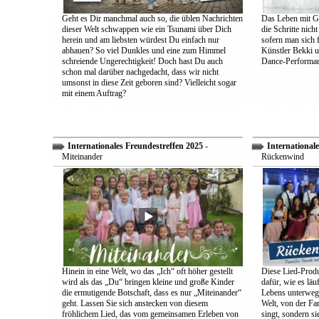
Geht es Dir manchmal auch so, die üblen Nachrichten
Das Leben mit Go
dieser Welt schwappen wie ein Tsunami über Dich
die Schritte nich
herein und am liebsten würdest Du einfach nur
sofern man sich 
abhauen? So viel Dunkles und eine zum Himmel
Künstler Bekki u
schreiende Ungerechtigkeit! Doch hast Du auch
Dance-Performan
schon mal darüber nachgedacht, dass wir nicht
umsonst in diese Zeit geboren sind? Vielleicht sogar
mit einem Auftrag?
Internationales Freundestreffen 2025
-
Internationale
Miteinander
Rückenwind
Hinein in eine Welt, wo das „Ich“ oft höher gestellt
Diese Lied-Produ
wird als das „Du“ bringen kleine und große Kinder
dafür, wie es lä
die ermutigende Botschaft, dass es nur „Miteinander“
Lebens unterwegs 
geht. Lassen Sie sich anstecken von diesem
Welt, von der Fam
fröhlichem Lied, das vom gemeinsamen Erleben von
singt, sondern sie