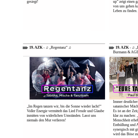
gesiegt!
up” zeigt einen 
von uns gehen ka
Leben zu finden.
19. AZK
- ♫ „Regentanz“ ♫
19. AZK
- ♫ „E
Burmann & AG
Immer deutlicher
„Im Regen tanzen wir, bis die Sonne wieder lacht!“
satanischer Mäch
Voller Energie vermittelt das Lied Freude und Glaube
Es ist an der Ze
inmitten von widerlichen Umständen. Lasst uns
klar zu machen: „
niemals den Mut verlieren!
Menschheit erheb
Enthüllung und A
synergisch mit g
wird das Böse zu