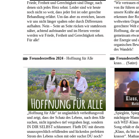
Friede, Freiheit und Gerechtigkeit sind Dinge, nach
"Wir vertrauen e
denen sich jedes Herz sehnt. Leider sind wir heute
von ihr führen un
noch nicht so weit, dass jeder frei ist oder gerechte
unsere Kräfte ak
Behandlung erfährt. Um das aber zu erreichen, lassen
erkennen ihre Rol
wir uns nicht länger spalten oder durch Differenzen
weltweiten Organ
aufhalten. Nein – Seite an Seite rücken wir stattdessen
gerechtere Welt e
näher, achtend aufeinander und im Herzen vereint
Hoffnung, die uns
werden wir Friede, Freiheit und Gerechtigkeit sehen.
gemeinsam etwas
Für alle!
der Energie und 
organischen Bewe
des Wandels!
Freundestreffen 2024
- Hoffnung für Alle
Freundestreff
krass… (Satire)
„Hoffnung für Alle“ ist unglaublich verheißungsvoll
„Spieglein, Spieg
und zeigt, dass der Schatz des Lebens, nach dem Alle
mächtigste Mann 
suchen, nicht irgendwo tief vergraben liegt, sondern
sich WEF-Klaus 
IN DIR SELBST schlummert. Fließt DU mit diesem
Song erhält er di
unaussprechlich erfüllenden und lückenlos perfekten
„Klaus, du bist 
Strom des Lebens schon mit oder suchst DU noch?
krasser“. Mathia