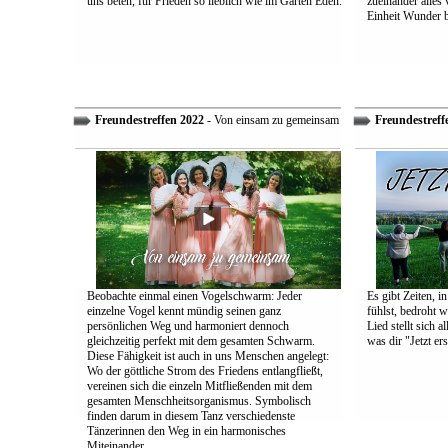
uns beten, für Frieden so lieblich wie im Garten Eden.
zueinander alles
Einheit Wunder 
Freundestreffen 2022
- Von einsam zu gemeinsam
Freundestreff
Beobachte einmal einen Vogelschwarm: Jeder
Es gibt Zeiten, i
einzelne Vogel kennt mündig seinen ganz
fühlst, bedroht w
persönlichen Weg und harmoniert dennoch
Lied stellt sich 
gleichzeitig perfekt mit dem gesamten Schwarm.
was dir "Jetzt ers
Diese Fähigkeit ist auch in uns Menschen angelegt:
Wo der göttliche Strom des Friedens entlangfließt,
vereinen sich die einzeln Mitfließenden mit dem
gesamten Menschheitsorganismus. Symbolisch
finden darum in diesem Tanz verschiedenste
Tänzerinnen den Weg in ein harmonisches
Miteinander.