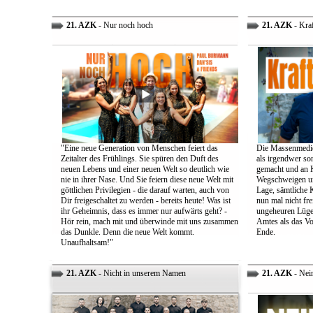
21. AZK
- Nur noch hoch
21. AZK
- Kra
"Eine neue Generation von Menschen feiert das
Die Massenmedie
Zeitalter des Frühlings. Sie spüren den Duft des
als irgendwer son
neuen Lebens und einer neuen Welt so deutlich wie
gemacht und an K
nie in ihrer Nase. Und Sie feiern diese neue Welt mit
Wegschweigen un
göttlichen Privilegien - die darauf warten, auch von
Lage, sämtliche 
Dir freigeschaltet zu werden - bereits heute! Was ist
nun mal nicht fre
ihr Geheimnis, dass es immer nur aufwärts geht? -
ungeheuren Lügen 
Hör rein, mach mit und überwinde mit uns zusammen
Amtes als das Vo
das Dunkle. Denn die neue Welt kommt.
Ende.
Unaufhaltsam!"
21. AZK
- Nicht in unserem Namen
21. AZK
- Nei