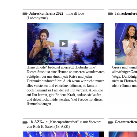
Jahreskonferenz 2022
- Inno di lode
Jahreskonfere
(Lobeshymne)
„Inno di lode“ bedeutet übersetzt „Lobeshymne“.
Gross und wunde
Dieses Stück ist eine Hymne an unseren wunderbaren
allmächtiger Got
Schöpfer, der uns durch jede Krise und jeden
Wege, Du König a
Tiefpunkt hindurchführt. Auch wenn wir nicht immer
nicht in Ehrfur
alles verstehen und einordnen können, so kommt
nicht rühmen und 
doch niemand zu Fall, der auf Ihn vertraut. Allen, die
auf Ihn harren, gibt Er neue Kraft, sodass sie laufen
und dabei nicht müde werden. Viel Freude mit diesen
Himmelsklängen.
18. AZK
– ♫ „Krisenprofitverbot“ ♫ mit Vorwort
Gesamttreffen
von Ruth E. Sasek (18. AZK)