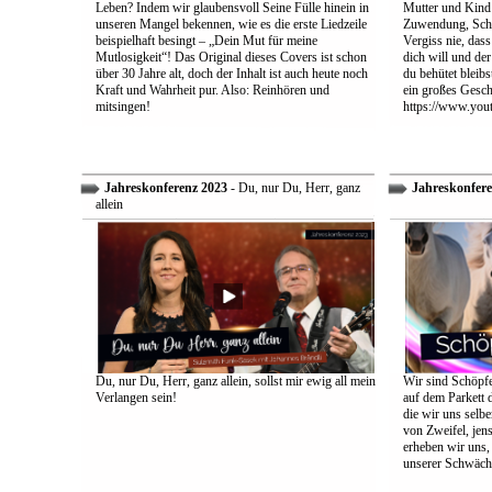
Leben? Indem wir glaubensvoll Seine Fülle hinein in
Mutter und Kind:
unseren Mangel bekennen, wie es die erste Liedzeile
Zuwendung, Schu
beispielhaft besingt – „Dein Mut für meine
Vergiss nie, dass
Mutlosigkeit“! Das Original dieses Covers ist schon
dich will und der
über 30 Jahre alt, doch der Inhalt ist auch heute noch
du behütet bleib
Kraft und Wahrheit pur. Also: Reinhören und
ein großes Gesch
mitsingen!
https://www.yo
Jahreskonferenz 2023
- Du, nur Du, Herr, ganz
Jahreskonfere
allein
Du, nur Du, Herr, ganz allein, sollst mir ewig all mein
Wir sind Schöpfe
Verlangen sein!
auf dem Parkett 
die wir uns selbe
von Zweifel, jens
erheben wir uns
unserer Schwäch