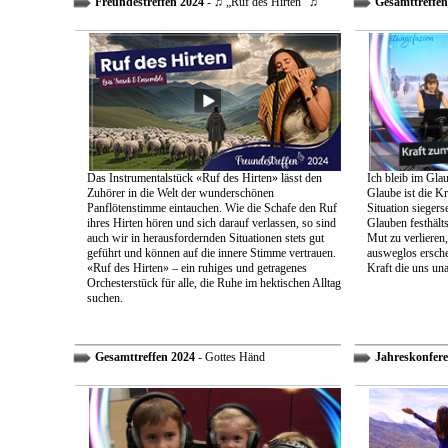
Freundestreffen 2024
- ♫ „Ruf des Hirten“ ♫
Gesamttreffen
Das Instrumentalstück «Ruf des Hirten» lässt den
Ich bleib im Glau
Zuhörer in die Welt der wunderschönen
Glaube ist die Kr
Panflötenstimme eintauchen. Wie die Schafe den Ruf
Situation sieger
ihres Hirten hören und sich darauf verlassen, so sind
Glauben festhält
auch wir in herausfordernden Situationen stets gut
Mut zu verlieren
geführt und können auf die innere Stimme vertrauen.
ausweglos ersche
«Ruf des Hirten» – ein ruhiges und getragenes
Kraft die uns un
Orchesterstück für alle, die Ruhe im hektischen Alltag
suchen.
Gesamttreffen 2024
- Gottes Händ
Jahreskonfere