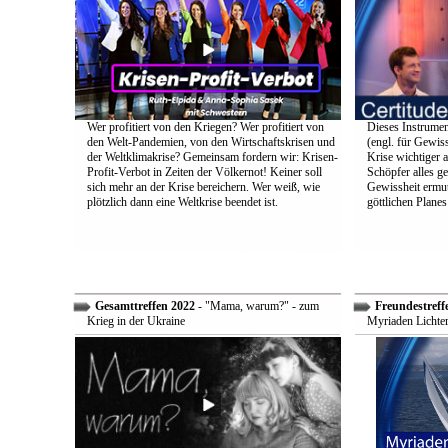
Wer profitiert von den Kriegen? Wer profitiert von
Dieses Instrumen
den Welt-Pandemien, von den Wirtschaftskrisen und
(engl. für Gewiss
der Weltklimakrise? Gemeinsam fordern wir: Krisen-
Krise wichtiger a
Profit-Verbot in Zeiten der Völkernot! Keiner soll
Schöpfer alles g
sich mehr an der Krise bereichern. Wer weiß, wie
Gewissheit ermuti
plötzlich dann eine Weltkrise beendet ist.
göttlichen Plane
Gesamttreffen 2022
- "Mama, warum?" - zum
Freundestreff
Krieg in der Ukraine
Myriaden Lichter