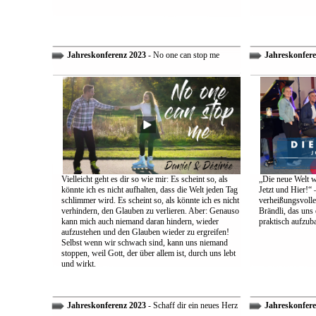
Jahreskonferenz 2023
- No one can stop me
Jahreskonfere
Vielleicht geht es dir so wie mir: Es scheint so, als
„Die neue Welt w
könnte ich es nicht aufhalten, dass die Welt jeden Tag
Jetzt und Hier!“ 
schlimmer wird. Es scheint so, als könnte ich es nicht
verheißungsvolle
verhindern, den Glauben zu verlieren. Aber: Genauso
Brändli, das uns 
kann mich auch niemand daran hindern, wieder
praktisch aufzub
aufzustehen und den Glauben wieder zu ergreifen!
Selbst wenn wir schwach sind, kann uns niemand
stoppen, weil Gott, der über allem ist, durch uns lebt
und wirkt.
Jahreskonferenz 2023
- Schaff dir ein neues Herz
Jahreskonfere