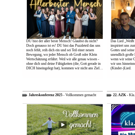
DU bist der aller beste Mensch! Glaubst du nicht?
Das Lied „Weißt d
Doch genauso ist es! DU bist das Puzzleteil das uns
inspiriert uns z
noch fehlt, reih dich ein und sei Teil einer neuen
Gottes und sein
Bewegung, wo jeder Mensch ob Groß oder Klein
unendlich große L
Wertschätzung erfährt. Weil wir alle genau wissen -
wenn wir seine 
ohne dich und deine Fähigkeiten (die, Gott gerade in
wir uns hinneinn
DICH hineingelegt hat), kommen wir nicht ans Ziel…
(Kinder-)Lied.
Jahreskonferenz 2025
- Vollkommen gemacht
22. AZK
- Kla.