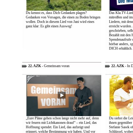
Du kennst es, dass Dich Gedanken plagen?
Das Kla.TV-Liede
Gedanken von Versagen, die einen zu Boden bringen
mitreißen und im
wollen. Doch in diesem Lied von Jani wird eines
Liedern, mit den
ganz klar: Es gibt einen Ausweg!
erreicht wurden.
geschrieben, selb
Bezahlt mit den 
Spendenaufrufe o
hörbar anders, sp
DICH erhältlich.
22. AZK
- Gemeinsam voran
22. AZK
- In 
„Eure Pläne gehen schon lange nicht mehr auf, denn
Du siehst die Lei
wir feuern mit Lichtkanonen drauf“ – ein Lied, das
ihnen gegenüber
Hoffnung spendet. Ein Lied, das aufzeigt und
Stefanie Sasek o
erinnert, welche Bestimmung wir haben. Und vor
Schlüssel, woher