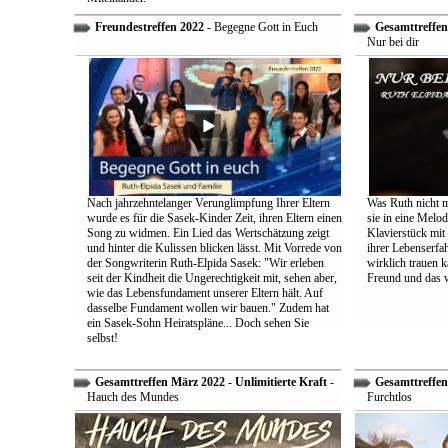
Freundestreffen 2022
- Begegne Gott in Euch
Gesamttreffen 
Nur bei dir
Nach jahrzehntelanger Verunglimpfung Ihrer Eltern
Was Ruth nicht m
wurde es für die Sasek-Kinder Zeit, ihren Eltern einen
sie in eine Melo
Song zu widmen. Ein Lied das Wertschätzung zeigt
Klavierstück mit
und hinter die Kulissen blicken lässt. Mit Vorrede von
ihrer Lebenserf
der Songwriterin Ruth-Elpida Sasek: "Wir erleben
wirklich trauen ka
seit der Kindheit die Ungerechtigkeit mit, sehen aber,
Freund und das 
wie das Lebensfundament unserer Eltern hält. Auf
dasselbe Fundament wollen wir bauen." Zudem hat
ein Sasek-Sohn Heiratspläne... Doch sehen Sie
selbst!
Gesamttreffen März 2022 - Unlimitierte Kraft
-
Gesamttreffen 
Hauch des Mundes
Furchtlos