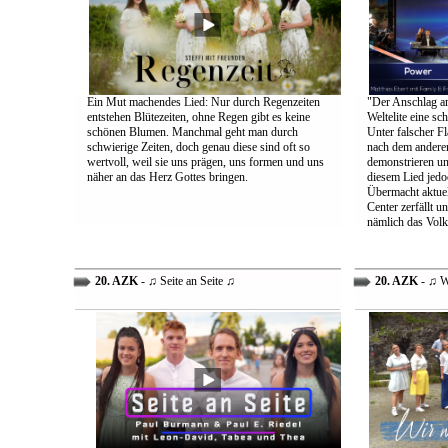
Ein Mut machendes Lied: Nur durch Regenzeiten
"Der Anschlag am
entstehen Blütezeiten, ohne Regen gibt es keine
Weltelite eine sc
schönen Blumen. Manchmal geht man durch
Unter falscher Fl
schwierige Zeiten, doch genau diese sind oft so
nach dem anderen
wertvoll, weil sie uns prägen, uns formen und uns
demonstrieren un
näher an das Herz Gottes bringen.
diesem Lied jedo
Übermacht aktuel
Center zerfällt u
nämlich das Volk
20. AZK
- ♫ Seite an Seite ♫
20. AZK
- ♫ W