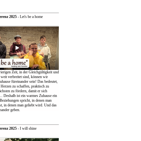
erenz 2025
- Let's be a home
ierigen Zeit, in der Gleichgültigkeit und
weit verbreitet sind, können wir
uhause füreinander sein! Das bedeutet,
 Herzen zu schaffen, praktisch zu
chsten zu fördern, damit er sich
... Deshalb ist ein warmes Zuhause ein
 Beziehungen spricht, in denen man
t, in denen man geliebt wird. Und das
nander geben.
erenz 2025
- I will shine