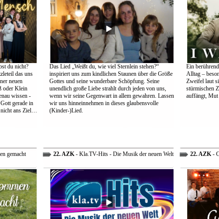
st du nicht?
Das Lied „Weißt du, wie viel Sternlein stehen?“
Ein berührend
leteil das uns
inspiriert uns zum kindlichen Staunen über die Größe
Alltag – beso
einer neuen
Gottes und seine wunderbare Schöpfung. Seine
Zweifel laut s
 oder Klein
unendlich große Liebe strahlt durch jeden von uns,
stürmischen Z
genau wissen -
wenn wir seine Gegenwart in allem gewahren. Lassen
auffängt, Mut
 Gott gerade in
wir uns hinneinnehmen in dieses glaubensvolle
nicht ans Ziel…
(Kinder-)Lied.
en gemacht
22. AZK
- Kla.TV-Hits - Die Musik der neuen Welt
22. AZK
- G