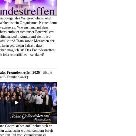
en Spiegel des Weltgeschehens zeigt
chheit ist ein Organismus. Keiner kann
ne existieren. Wie ein Tanz auf dem
bens entfaltet sich unser Potenzial erst
iteinander! ‚Komm und sieh‘: Ivo
Familie und Team sowie Menschen der
eren seit vielen Jahren, dass
eben möglich ist! Das Freundestreffen
t feierlich eröffnet – sei dabei!
ales Freundestreffen 2026
- Söhne
auf (Familie Sasek)
e Gottes stehen auf“ richtet sich an
t nur zuschauen wollen, sondern bereit
ehen um Teil von Veränderung zu