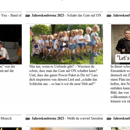
o You – Band of
Jahreskonferenz 2025
- Schalte das Gute auf ON
Jahreskonf
ou" von der
Was tun, wenn es Unfriede gibt? – Wusstest du
In dieser schw
it auf die
schon, dass man das Gute auf ON schalten kann?
Einsamkeit so 
Und, dass das ganze Power-Paket in Dir ist? Lass
dennoch ein Z
dich inspirieren von diesem Lied und „schalte das
einen Platz im
Schlechte aus – so bau’n wir dir neue Welt auf!“
helfen, den Nä
entfalten kann
Bild, das von
willkommen is
können wir ei
r Mensch
Jahreskonferenz 2025
- Weißt du wieviel Sternlein
Jahreskonf