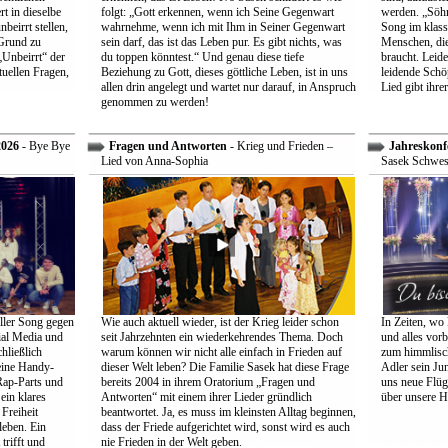
t in dieselbe
folgt: „Gott erkennen, wenn ich Seine Gegenwart
werden. „Söhne
beirrt stellen,
wahrnehme, wenn ich mit Ihm in Seiner Gegenwart
Song im klass
Grund zu
sein darf, das ist das Leben pur. Es gibt nichts, was
Menschen, die
Unbeirrt“ der
du toppen könntest.“ Und genau diese tiefe
braucht. Leid
tuellen Fragen,
Beziehung zu Gott, dieses göttliche Leben, ist in uns
leidende Schö
allen drin angelegt und wartet nur darauf, in Anspruch
Lied gibt ihre
genommen zu werden!
2026
- Bye Bye
Fragen und Antworten
- Krieg und Frieden –
Jahreskonf
Lied von Anna-Sophia
Sasek Schwes
ller Song gegen
Wie auch aktuell wieder, ist der Krieg leider schon
In Zeiten, wo 
ial Media und
seit Jahrzehnten ein wiederkehrendes Thema. Doch
und alles vorb
hließlich
warum können wir nicht alle einfach in Frieden auf
zum himmlisch
eine Handy-
dieser Welt leben? Die Familie Sasek hat diese Frage
Adler sein Jun
Rap-Parts und
bereits 2004 in ihrem Oratorium „Fragen und
uns neue Flüg
ein klares
Antworten“ mit einem ihrer Lieder gründlich
über unsere H
Freiheit
beantwortet. Ja, es muss im kleinsten Alltag beginnen,
leben. Ein
dass der Friede aufgerichtet wird, sonst wird es auch
trifft und
nie Frieden in der Welt geben.