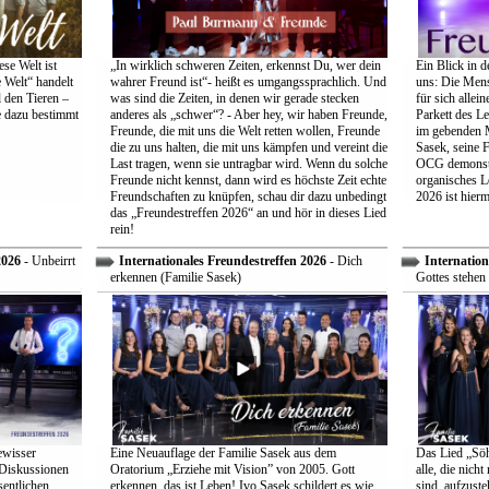
se Welt ist
„In wirklich schweren Zeiten, erkennst Du, wer dein
Ein Blick in d
 Welt“ handelt
wahrer Freund ist“- heißt es umgangssprachlich. Und
uns: Die Mens
 den Tieren –
was sind die Zeiten, in denen wir gerade stecken
für sich allei
e dazu bestimmt
anderes als „schwer“? - Aber hey, wir haben Freunde,
Parkett des Le
Freunde, die mit uns die Welt retten wollen, Freunde
im gebenden M
die zu uns halten, die mit uns kämpfen und vereint die
Sasek, seine 
Last tragen, wenn sie untragbar wird. Wenn du solche
OCG demonstri
Freunde nicht kennst, dann wird es höchste Zeit echte
organisches L
Freundschaften zu knüpfen, schau dir dazu unbedingt
2026 ist hiermi
das „Freundestreffen 2026“ an und hör in dieses Lied
rein!
2026
- Unbeirrt
Internationales Freundestreffen 2026
- Dich
Internation
erkennen (Familie Sasek)
Gottes stehen 
ewisser
Eine Neuauflage der Familie Sasek aus dem
Das Lied „Söhn
 Diskussionen
Oratorium „Erziehe mit Vision” von 2005. Gott
alle, die nich
entlichen
erkennen, das ist Leben! Ivo Sasek schildert es wie
sind, aufzust