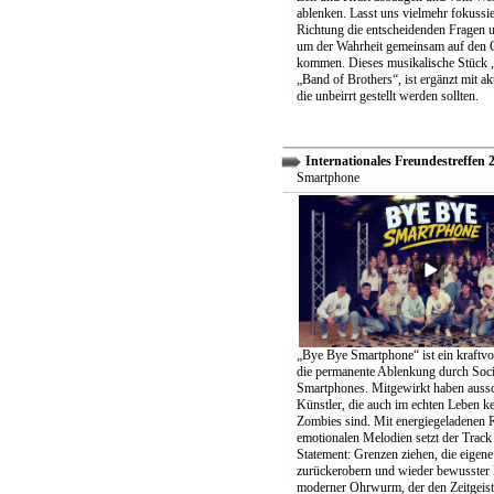
ablenken. Lasst uns vielmehr fokussier
Richtung die entscheidenden Fragen un
um der Wahrheit gemeinsam auf den 
kommen. Dieses musikalische Stück „
„Band of Brothers“, ist ergänzt mit ak
die unbeirrt gestellt werden sollten.
Internationales Freundestreffen 
Smartphone
„Bye Bye Smartphone“ ist ein kraftvo
die permanente Ablenkung durch Soc
Smartphones. Mitgewirkt haben aussc
Künstler, die auch im echten Leben k
Zombies sind. Mit energiegeladenen 
emotionalen Melodien setzt der Track 
Statement: Grenzen ziehen, die eigene 
zurückerobern und wieder bewusster 
moderner Ohrwurm, der den Zeitgeist 