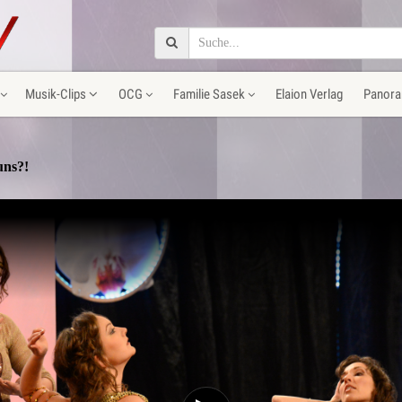
Musik-Clips
OCG
Familie Sasek
Elaion Verlag
Panora
uns?!