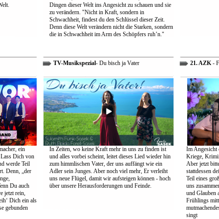
Welt.
Dingen dieser Welt ins Angesicht zu schauen und sie
zu verändern. "Nicht in Kraft, sondern in
Schwachheit, findest du den Schlüssel dieser Zeit.
Denn diese Welt verändern nicht die Starken, sondern
die in Schwachheit im Arm des Schöpfers ruh’n."
TV-Musikspezial
- Du bisch ja Vater
21. AZK
- F
macher, ein
In Zeiten, wo keine Kraft mehr in uns zu finden ist
Im Angesicht 
 Lass Dich von
und alles vorbei scheint, leitet dieses Lied wieder hin
Kriege, Krimi
nd werde Teil
zum himmlischen Vater, der uns auffängt wie ein
Aber jetzt bit
rt. Denn, „der
Adler sein Junges. Aber noch viel mehr, Er verleiht
stattdessen d
ange,
uns neue Flügel, damit wir aufsteigen können - hoch
Teil eines gr
Wenn Du auch
über unsere Herausforderungen und Feinde.
uns zusammen 
 jetzt rein,
und Glauben 
ih‘ Dich ein als
Frühlings mit
öse gebunden
mutmachendes 
singt