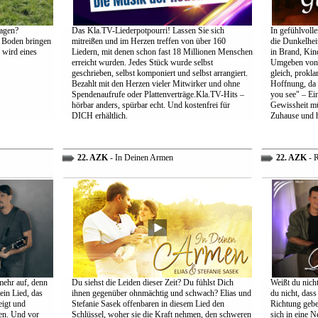
agen?
Das Kla.TV-Liederpotpourri! Lassen Sie sich
In gefühlvoll
 Boden bringen
mitreißen und im Herzen treffen von über 160
die Dunkelheit
 wird eines
Liedern, mit denen schon fast 18 Millionen Menschen
in Brand, Kin
erreicht wurden. Jedes Stück wurde selbst
Umgeben von d
geschrieben, selbst komponiert und selbst arrangiert.
gleich, prokl
Bezahlt mit den Herzen vieler Mitwirker und ohne
Hoffnung, da 
Spendenaufrufe oder Plattenverträge.Kla.TV-Hits –
you see" – Ein
hörbar anders, spürbar echt. Und kostenfrei für
Gewissheit mü
DICH erhältlich.
Zuhause und h
22. AZK
- In Deinen Armen
22. AZK
- R
mehr auf, denn
Du siehst die Leiden dieser Zeit? Du fühlst Dich
Weißt du nich
ein Lied, das
ihnen gegenüber ohnmächtig und schwach? Elias und
du nicht, dass 
eigt und
Stefanie Sasek offenbaren in diesem Lied den
Richtung gebe
en. Und vor
Schlüssel, woher sie die Kraft nehmen, den schweren
sich in eine N