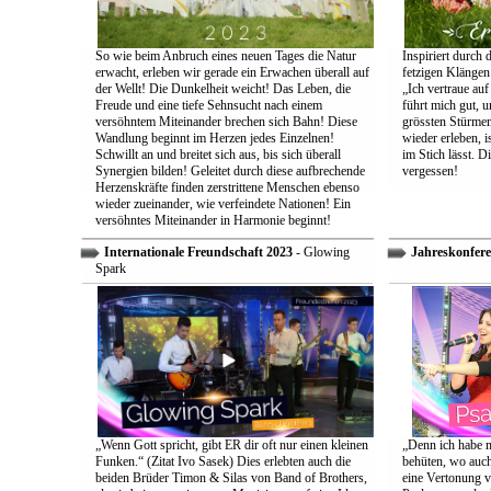
So wie beim Anbruch eines neuen Tages die Natur
Inspiriert durch 
erwacht, erleben wir gerade ein Erwachen überall auf
fetzigen Klängen
der Wellt! Die Dunkelheit weicht! Das Leben, die
„Ich vertraue auf
Freude und eine tiefe Sehnsucht nach einem
führt mich gut, 
versöhntem Miteinander brechen sich Bahn! Diese
grössten Stürmen
Wandlung beginnt im Herzen jedes Einzelnen!
wieder erleben, is
Schwillt an und breitet sich aus, bis sich überall
im Stich lässt. D
Synergien bilden! Geleitet durch diese aufbrechende
vergessen!
Herzenskräfte finden zerstrittene Menschen ebenso
wieder zueinander, wie verfeindete Nationen! Ein
versöhntes Miteinander in Harmonie beginnt!
Internationale Freundschaft 2023
- Glowing
Jahreskonfere
Spark
„Wenn Gott spricht, gibt ER dir oft nur einen kleinen
„Denn ich habe m
Funken.“ (Zitat Ivo Sasek) Dies erlebten auch die
behüten, wo auch
beiden Brüder Timon & Silas von Band of Brothers,
eine Vertonung v