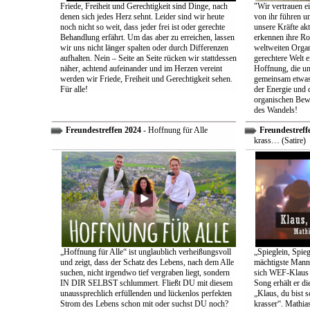
Friede, Freiheit und Gerechtigkeit sind Dinge, nach
"Wir vertrauen e
denen sich jedes Herz sehnt. Leider sind wir heute
von ihr führen un
noch nicht so weit, dass jeder frei ist oder gerechte
unsere Kräfte ak
Behandlung erfährt. Um das aber zu erreichen, lassen
erkennen ihre Rol
wir uns nicht länger spalten oder durch Differenzen
weltweiten Organ
aufhalten. Nein – Seite an Seite rücken wir stattdessen
gerechtere Welt e
näher, achtend aufeinander und im Herzen vereint
Hoffnung, die uns
werden wir Friede, Freiheit und Gerechtigkeit sehen.
gemeinsam etwas
Für alle!
der Energie und 
organischen Bewe
des Wandels!
Freundestreffen 2024
- Hoffnung für Alle
Freundestreff
krass… (Satire)
„Hoffnung für Alle“ ist unglaublich verheißungsvoll
„Spieglein, Spieg
und zeigt, dass der Schatz des Lebens, nach dem Alle
mächtigste Mann 
suchen, nicht irgendwo tief vergraben liegt, sondern
sich WEF-Klaus 
IN DIR SELBST schlummert. Fließt DU mit diesem
Song erhält er di
unaussprechlich erfüllenden und lückenlos perfekten
„Klaus, du bist 
Strom des Lebens schon mit oder suchst DU noch?
krasser“. Mathia