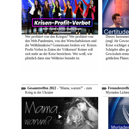
Wer profitiert von den Kriegen? Wer profitiert von
Dieses Instrumen
den Welt-Pandemien, von den Wirtschaftskrisen und
(engl. für Gewiss
der Weltklimakrise? Gemeinsam fordern wir: Krisen-
Krise wichtiger a
Profit-Verbot in Zeiten der Völkernot! Keiner soll
Schöpfer alles g
sich mehr an der Krise bereichern. Wer weiß, wie
Gewissheit ermuti
plötzlich dann eine Weltkrise beendet ist.
göttlichen Plane
Gesamttreffen 2022
- "Mama, warum?" - zum
Freundestreff
Krieg in der Ukraine
Myriaden Lichter