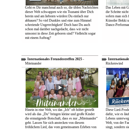
Geht es Dir manchmal auch so, die üblen Nachrichten
Das Leben mit Go
dieser Welt schwappen wie ein Tsunami über Dich
die Schritte nich
herein und am liebsten würdest Du einfach nur
sofern man sich 
abhauen? So viel Dunkles und eine zum Himmel
Künstler Bekki u
schreiende Ungerechtigkeit! Doch hast Du auch
Dance-Performan
schon mal darüber nachgedacht, dass wir nicht
umsonst in diese Zeit geboren sind? Vielleicht sogar
mit einem Auftrag?
Internationales Freundestreffen 2025
-
Internationale
Miteinander
Rückenwind
Hinein in eine Welt, wo das „Ich“ oft höher gestellt
Diese Lied-Produ
wird als das „Du“ bringen kleine und große Kinder
dafür, wie es lä
die ermutigende Botschaft, dass es nur „Miteinander“
Lebens unterwegs 
geht. Lassen Sie sich anstecken von diesem
Welt, von der Fam
fröhlichem Lied, das vom gemeinsamen Erleben von
singt, sondern sie