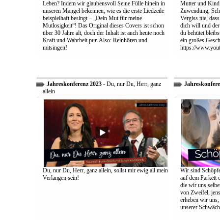
Leben? Indem wir glaubensvoll Seine Fülle hinein in
Mutter und Kind:
unseren Mangel bekennen, wie es die erste Liedzeile
Zuwendung, Schu
beispielhaft besingt – „Dein Mut für meine
Vergiss nie, dass
Mutlosigkeit“! Das Original dieses Covers ist schon
dich will und der
über 30 Jahre alt, doch der Inhalt ist auch heute noch
du behütet bleib
Kraft und Wahrheit pur. Also: Reinhören und
ein großes Gesch
mitsingen!
https://www.yo
Jahreskonferenz 2023
- Du, nur Du, Herr, ganz
Jahreskonfere
allein
Du, nur Du, Herr, ganz allein, sollst mir ewig all mein
Wir sind Schöpfe
Verlangen sein!
auf dem Parkett 
die wir uns selbe
von Zweifel, jens
erheben wir uns
unserer Schwäch