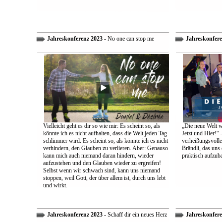
Jahreskonferenz 2023
- No one can stop me
Jahreskonfere
Vielleicht geht es dir so wie mir: Es scheint so, als
„Die neue Welt w
könnte ich es nicht aufhalten, dass die Welt jeden Tag
Jetzt und Hier!“ 
schlimmer wird. Es scheint so, als könnte ich es nicht
verheißungsvolle
verhindern, den Glauben zu verlieren. Aber: Genauso
Brändli, das uns 
kann mich auch niemand daran hindern, wieder
praktisch aufzub
aufzustehen und den Glauben wieder zu ergreifen!
Selbst wenn wir schwach sind, kann uns niemand
stoppen, weil Gott, der über allem ist, durch uns lebt
und wirkt.
Jahreskonferenz 2023
- Schaff dir ein neues Herz
Jahreskonfere