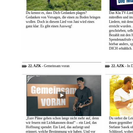
Du kennst es, dass Dich Gedanken plagen?
Das Kla.TV-Liede
Gedanken von Versagen, die einen zu Boden bringen
mitreißen und im
wollen. Doch in diesem Lied von Jani wird eines
Liedern, mit den
ganz klar: Es gibt einen Ausweg!
erreicht wurden.
geschrieben, selb
Bezahlt mit den 
Spendenaufrufe o
hörbar anders, sp
DICH erhältlich.
22. AZK
- Gemeinsam voran
22. AZK
- In 
„Eure Pläne gehen schon lange nicht mehr auf, denn
Du siehst die Lei
wir feuern mit Lichtkanonen drauf“ – ein Lied, das
ihnen gegenüber
Hoffnung spendet. Ein Lied, das aufzeigt und
Stefanie Sasek o
erinnert, welche Bestimmung wir haben. Und vor
Schlüssel, woher