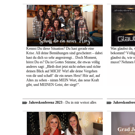
Kennst Du diese Situation? Du hast gerade eine
Was glaubst du, 
Krise. All deine Bemühungen sind gescheitert – dabei
bekommt? Völlig 
hast du dich so sehr angestrengt... Doch Moment,
glaubst du, wie 
hörst Du es? Da ist Gottes Stimme, die etwas völlig
musst? Nehmen bi
anderes sagt: „Bleib dort jetzt nicht stehen und richte
deinen Blick auf MICH! Wirf alle deine Vergehen
von dir und schaff‘ dir ein neues Herz! Hör auf, auf
Altes zu sehen - nimm MEIN Wort, das neue Kraft
gibt, und MEINEN Geist, der siegt!“.
Jahreskonferenz 2023
- Du in mir weisst alles
Jahreskonfere