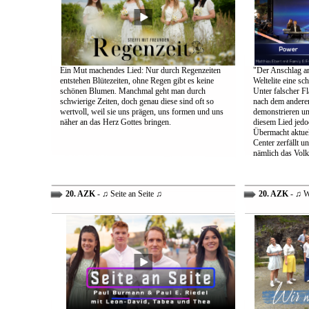
Ein Mut machendes Lied: Nur durch Regenzeiten
"Der Anschlag am
entstehen Blütezeiten, ohne Regen gibt es keine
Weltelite eine sc
schönen Blumen. Manchmal geht man durch
Unter falscher Fl
schwierige Zeiten, doch genau diese sind oft so
nach dem anderen
wertvoll, weil sie uns prägen, uns formen und uns
demonstrieren un
näher an das Herz Gottes bringen.
diesem Lied jedo
Übermacht aktuel
Center zerfällt u
nämlich das Volk
20. AZK
- ♫ Seite an Seite ♫
20. AZK
- ♫ W