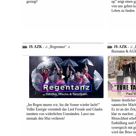
gesiegt!
up” zeigt einen 
von uns gehen ka
Leben zu finden.
19. AZK
- ♫ „Regentanz“ ♫
19. AZK
- ♫ „E
Burmann & AG
Immer deutlicher
„Im Regen tanzen wir, bis die Sonne wieder lacht!“
satanischer Mäch
Voller Energie vermittelt das Lied Freude und Glaube
Es ist an der Ze
inmitten von widerlichen Umständen. Lasst uns
klar zu machen: „
niemals den Mut verlieren!
Menschheit erheb
Enthüllung und A
synergisch mit g
wird das Böse zu