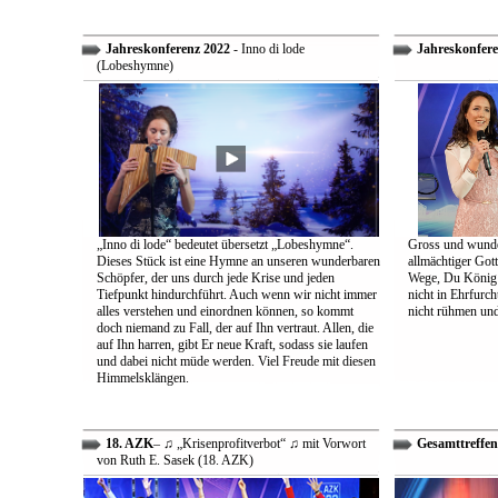
Jahreskonferenz 2022
- Inno di lode
Jahreskonfere
(Lobeshymne)
„Inno di lode“ bedeutet übersetzt „Lobeshymne“.
Gross und wunde
Dieses Stück ist eine Hymne an unseren wunderbaren
allmächtiger Got
Schöpfer, der uns durch jede Krise und jeden
Wege, Du König a
Tiefpunkt hindurchführt. Auch wenn wir nicht immer
nicht in Ehrfur
alles verstehen und einordnen können, so kommt
nicht rühmen und 
doch niemand zu Fall, der auf Ihn vertraut. Allen, die
auf Ihn harren, gibt Er neue Kraft, sodass sie laufen
und dabei nicht müde werden. Viel Freude mit diesen
Himmelsklängen.
18. AZK
– ♫ „Krisenprofitverbot“ ♫ mit Vorwort
Gesamttreffen
von Ruth E. Sasek (18. AZK)