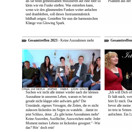
als sie beim gemeinsamen Musizieren auf eine Idee so
Psalmen aus der 
klein wie ein Funke stießen. Was entstehen kann,
wenn wir den glimmenden Funken weiter anfachen
und dranbleiben, soll dieses Instrumentalstück
bildhaft zeigen. Genießen Sie nun die harmonischen
Klänge von Glowing Spark.
Gesamttreffen 2023
- Keine Ausnahmen mehr
Gesamttreffen
Suchen wir nicht alle immer wieder nach der kleinen
„Ich will Dich e
Ausnahme in unserem Leben, warum es bei mir
Er hält mich, wen
gerade nicht klappt oder aufwärts geht? Die
hört Er mich. Dar
Umstände, eigenes Versagen, die Zeiten, die es nicht
bevor alle meine
zulassen lückenlos im Segen zu wandeln…damit ist
ist treu in Sein
jetzt Schluss, denn: „Es gibt keine Ausnahmen mehr!
aufrichten. Ein 
Keine Ausreden, Ausflüchte, Ausweichen mehr. Jeder
Moment meines Lebens ist lückenlos gesegnet.“ -Wie
das? Hör´ doch rein!