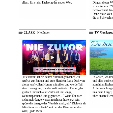
allem: Es ist der Titelsong der neuen Welt.
Dingen dieser We
zu verändern. "Ni
Schwachheit, find
Denn diese Welt 
die in Schwachhe
22. AZK
- Nie Zuvor
TV-Musikspez
„Nie zuvor“ ist ein echter Stimmungsmacher, ein
In Zeiten, wo kei
Aufruf zur Einheit und zum Handeln. Lass Dich von
und alles vorbei s
dieser kraftvollen Hymne mitreißen und werde Teil
zum himmlischen 
einer Bewegung, die die Welt verändert. Denn, „der
Adler sein Junges
größte Umbruch aller Zeiten ist im Gange,
uns neue Flügel,
weltumspannend und gigantisch..." Wenn Du auch
über unsere Her
nicht mehr lange warten möchtest, höre jetzt rein,
spüre die Energie des Wandels und „reih‘ Dich ein als
Glied in unsere Kette" mit der das Böse gebunden
wird, „jede Wette!"