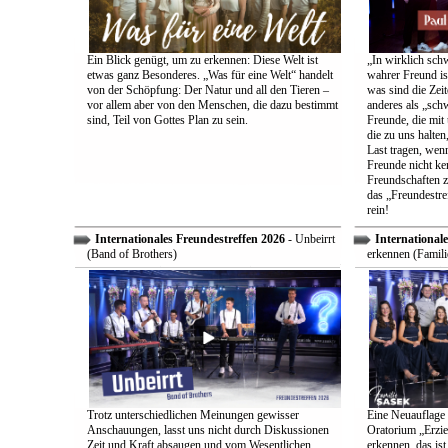
Ein Blick genügt, um zu erkennen: Diese Welt ist
„In wirklich sch
etwas ganz Besonderes. „Was für eine Welt“ handelt
wahrer Freund is
von der Schöpfung: Der Natur und all den Tieren –
was sind die Zeit
vor allem aber von den Menschen, die dazu bestimmt
anderes als „sch
sind, Teil von Gottes Plan zu sein.
Freunde, die mit 
die zu uns halten
Last tragen, wen
Freunde nicht ken
Freundschaften z
das „Freundestre
rein!
Internationales Freundestreffen 2026
- Unbeirrt
Internationale
(Band of Brothers)
erkennen (Famili
Trotz unterschiedlichen Meinungen gewisser
Eine Neuauflage 
Anschauungen, lasst uns nicht durch Diskussionen
Oratorium „Erzie
Zeit und Kraft absaugen und vom Wesentlichen
erkennen, das ist