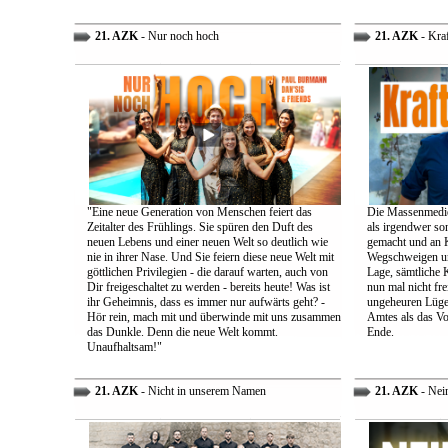
21. AZK
- Nur noch hoch
21. AZK
- Kra
"Eine neue Generation von Menschen feiert das
Die Massenmedie
Zeitalter des Frühlings. Sie spüren den Duft des
als irgendwer son
neuen Lebens und einer neuen Welt so deutlich wie
gemacht und an K
nie in ihrer Nase. Und Sie feiern diese neue Welt mit
Wegschweigen un
göttlichen Privilegien - die darauf warten, auch von
Lage, sämtliche 
Dir freigeschaltet zu werden - bereits heute! Was ist
nun mal nicht fre
ihr Geheimnis, dass es immer nur aufwärts geht? -
ungeheuren Lügen 
Hör rein, mach mit und überwinde mit uns zusammen
Amtes als das Vo
das Dunkle. Denn die neue Welt kommt.
Ende.
Unaufhaltsam!"
21. AZK
- Nicht in unserem Namen
21. AZK
- Nei