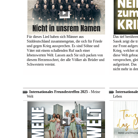
Für dieses Lied haben sich Männer aus
Das tief berühre
Süddeutschland zusammengetan, die sich für Friede
Sasek zeigt die t
und gegen Krieg aussprechen. Es sind Söhne und
zur Front aufger
Väter mit einem schallenden Ruf nach einer
Krieg, welcher n
lebenswerten Welt. Lassen auch Sie sich packen von
diese Welt gebra
diesem Herzensschrei, der alle Völker als Brüder und
versprochen, glei
Schwestern vereint.
aufgerüstet. Das
nicht mehr in den
Internationales Freundestreffen 2025
- Meine
Internationale
Welt
Leben