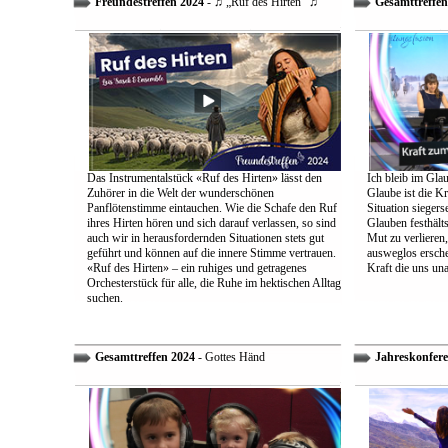
Freundestreffen 2024
- ♫ „Ruf des Hirten“ ♫
Gesamttreffen
Das Instrumentalstück «Ruf des Hirten» lässt den
Ich bleib im Glau
Zuhörer in die Welt der wunderschönen
Glaube ist die Kr
Panflötenstimme eintauchen. Wie die Schafe den Ruf
Situation sieger
ihres Hirten hören und sich darauf verlassen, so sind
Glauben festhält
auch wir in herausfordernden Situationen stets gut
Mut zu verlieren
geführt und können auf die innere Stimme vertrauen.
ausweglos ersche
«Ruf des Hirten» – ein ruhiges und getragenes
Kraft die uns un
Orchesterstück für alle, die Ruhe im hektischen Alltag
suchen.
Gesamttreffen 2024
- Gottes Händ
Jahreskonfere