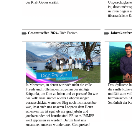
der Kraft Gottes erzählt.
Ungerechtigkeiten
ist, desto mehr 
in ihren Segeln 
übernatürliche Kr
Gesamttreffen 2024
- Dich Preisen
Jahreskonfere
In Momenten, in denen wir noch nicht die volle
Das idyllische In
Freude und Fülle haben, ist genau der richtige
die sanfte Ruhe 
Zeitpunkt, um Gott zu loben und zu preisen! So wie
und lädt zum vol
das Volk Israel immer wieder Lobpreissänger
harmonischen Klä
vorausschickte, wenn der Sieg noch nicht absehbar
Schönheit der K
war, lasst auch uns unseren Lobpreis dem Herrn
schenken. Es ist egal, ob wir grad jubeln und
jauchzen oder tief betrübt sind. ER ist es IMMER
wert gepriesen zu werden! Darum lasst uns
zusammen unseren wunderbaren Gott preisen!