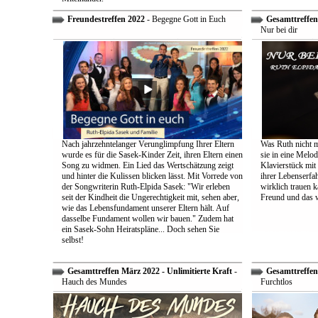
Freundestreffen 2022
- Begegne Gott in Euch
Gesamttreffen 
Nur bei dir
Nach jahrzehntelanger Verunglimpfung Ihrer Eltern
Was Ruth nicht m
wurde es für die Sasek-Kinder Zeit, ihren Eltern einen
sie in eine Melo
Song zu widmen. Ein Lied das Wertschätzung zeigt
Klavierstück mit
und hinter die Kulissen blicken lässt. Mit Vorrede von
ihrer Lebenserf
der Songwriterin Ruth-Elpida Sasek: "Wir erleben
wirklich trauen ka
seit der Kindheit die Ungerechtigkeit mit, sehen aber,
Freund und das 
wie das Lebensfundament unserer Eltern hält. Auf
dasselbe Fundament wollen wir bauen." Zudem hat
ein Sasek-Sohn Heiratspläne... Doch sehen Sie
selbst!
Gesamttreffen März 2022 - Unlimitierte Kraft
-
Gesamttreffen 
Hauch des Mundes
Furchtlos