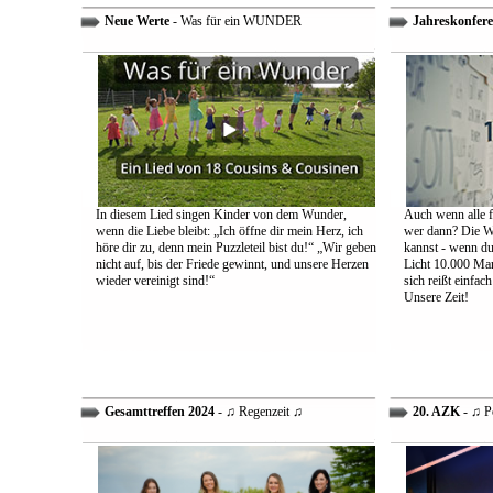
Neue Werte
- Was für ein WUNDER
Jahreskonfere
In diesem Lied singen Kinder von dem Wunder,
Auch wenn alle fa
wenn die Liebe bleibt: „Ich öffne dir mein Herz, ich
wer dann? Die We
höre dir zu, denn mein Puzzleteil bist du!“ „Wir geben
kannst - wenn du 
nicht auf, bis der Friede gewinnt, und unsere Herzen
Licht 10.000 Mann
wieder vereinigt sind!“
sich reißt einfac
Unsere Zeit!
Gesamttreffen 2024
- ♫ Regenzeit ♫
20. AZK
- ♫ P