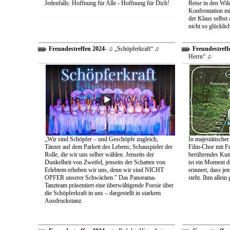
Jedenfalls: Hoffnung für Alle - Hoffnung für Dich!
Reise in den Wil
Konfrontation mit
der Klaus selbst 
nicht so glücklic
Freundestreffen 2024
- ♫ „Schöpferkraft“ ♫
Freundestreff
Herrn“ ♫
„Wir sind Schöpfer – und Geschöpfe zugleich,
In majestätischer
Tänzer auf dem Parkett des Lebens; Schauspieler der
Film-Chor mit Fr
Rolle, die wir uns selber wählen. Jenseits der
berührendes Kun
Dunkelheit von Zweifel, jenseits der Schatten von
ist ein Moment d
Erlebtem erheben wir uns, denn wir sind NICHT
erinnert, dass j
OPFER unserer Schwächen." Das Panorama-
steht. Ihm allein
Tanzteam präsentiert eine überwältigende Poesie über
die Schöpferkraft in uns – dargestellt in starkem
Ausdruckstanz.