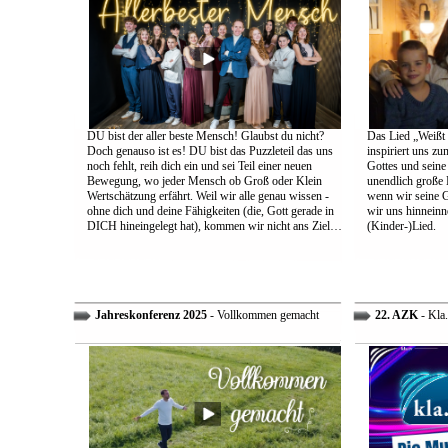
DU bist der aller beste Mensch! Glaubst du nicht?
Das Lied „Weißt d
Doch genauso ist es! DU bist das Puzzleteil das uns
inspiriert uns z
noch fehlt, reih dich ein und sei Teil einer neuen
Gottes und sein
Bewegung, wo jeder Mensch ob Groß oder Klein
unendlich große L
Wertschätzung erfährt. Weil wir alle genau wissen -
wenn wir seine 
ohne dich und deine Fähigkeiten (die, Gott gerade in
wir uns hinneinn
DICH hineingelegt hat), kommen wir nicht ans Ziel…
(Kinder-)Lied.
Jahreskonferenz 2025
- Vollkommen gemacht
22. AZK
- Kla.