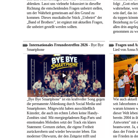
ablenken. Lasst uns vielmehr fokussiert in dieselbe
folgt: „Gott erk
Richtung die entscheidenden Fragen unbeirrt stellen,
wahrnehme, wenn
um der Wahrheit gemeinsam auf den Grund zu
sein darf, das is
kommen. Dieses musikalische Stück „Unbeirrt“ der
du toppen könnte
„Band of Brothers“, ist ergänzt mit aktuellen Fragen,
Beziehung zu Gott
die unbeirrt gestellt werden sollten.
allen drin angele
genommen zu we
Internationales Freundestreffen 2026
- Bye Bye
Fragen und A
Smartphone
Lied von Anna-S
„Bye Bye Smartphone“ ist ein kraftvoller Song gegen
Wie auch aktuell 
die permanente Ablenkung durch Social Media und
seit Jahrzehnten
Smartphones. Mitgewirkt haben ausschließlich
warum können wir
Künstler, die auch im echten Leben keine Handy-
dieser Welt leben
Zombies sind. Mit energiegeladenen Rap-Parts und
bereits 2004 in 
emotionalen Melodien setzt der Track ein klares
Antworten“ mit e
Statement: Grenzen ziehen, die eigene Freiheit
beantwortet. Ja, 
zurückerobern und wieder bewusster leben. Ein
dass der Friede a
moderner Ohrwurm, der den Zeitgeist trifft und
nie Frieden in de