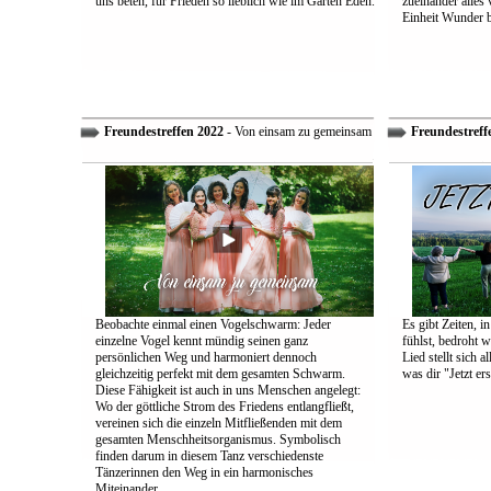
uns beten, für Frieden so lieblich wie im Garten Eden.
zueinander alles
Einheit Wunder 
Freundestreffen 2022
- Von einsam zu gemeinsam
Freundestreff
Beobachte einmal einen Vogelschwarm: Jeder
Es gibt Zeiten, i
einzelne Vogel kennt mündig seinen ganz
fühlst, bedroht w
persönlichen Weg und harmoniert dennoch
Lied stellt sich 
gleichzeitig perfekt mit dem gesamten Schwarm.
was dir "Jetzt ers
Diese Fähigkeit ist auch in uns Menschen angelegt:
Wo der göttliche Strom des Friedens entlangfließt,
vereinen sich die einzeln Mitfließenden mit dem
gesamten Menschheitsorganismus. Symbolisch
finden darum in diesem Tanz verschiedenste
Tänzerinnen den Weg in ein harmonisches
Miteinander.