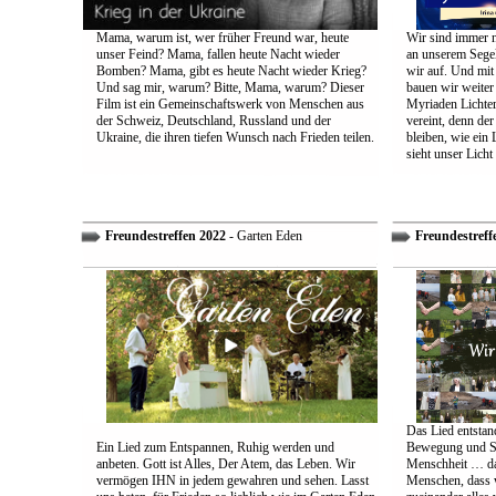
Mama, warum ist, wer früher Freund war, heute
Wir sind immer n
unser Feind? Mama, fallen heute Nacht wieder
an unserem Segel
Bomben? Mama, gibt es heute Nacht wieder Krieg?
wir auf. Und mit
Und sag mir, warum? Bitte, Mama, warum? Dieser
bauen wir weiter
Film ist ein Gemeinschaftswerk von Menschen aus
Myriaden Lichter
der Schweiz, Deutschland, Russland und der
vereint, denn de
Ukraine, die ihren tiefen Wunsch nach Frieden teilen.
bleiben, wie ein 
sieht unser Licht
Freundestreffen 2022
- Garten Eden
Freundestreff
Das Lied entstand
Ein Lied zum Entspannen, Ruhig werden und
Bewegung und So
anbeten. Gott ist Alles, Der Atem, das Leben. Wir
Menschheit … das
vermögen IHN in jedem gewahren und sehen. Lasst
Menschen, dass w