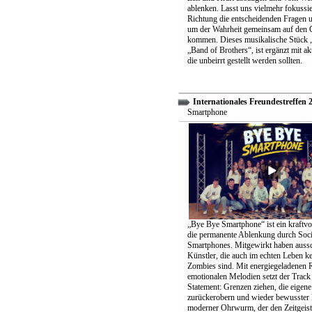
ablenken. Lasst uns vielmehr fokussier
Richtung die entscheidenden Fragen un
um der Wahrheit gemeinsam auf den 
kommen. Dieses musikalische Stück „
„Band of Brothers“, ist ergänzt mit ak
die unbeirrt gestellt werden sollten.
Internationales Freundestreffen 
Smartphone
„Bye Bye Smartphone“ ist ein kraftvo
die permanente Ablenkung durch Soc
Smartphones. Mitgewirkt haben aussc
Künstler, die auch im echten Leben k
Zombies sind. Mit energiegeladenen 
emotionalen Melodien setzt der Track 
Statement: Grenzen ziehen, die eigene 
zurückerobern und wieder bewusster 
moderner Ohrwurm, der den Zeitgeist 