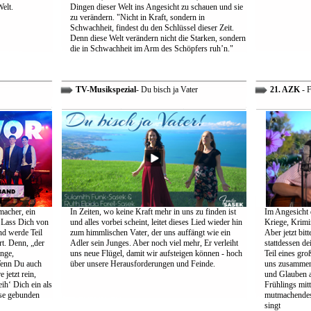
Welt.
Dingen dieser Welt ins Angesicht zu schauen und sie
zu verändern. "Nicht in Kraft, sondern in
Schwachheit, findest du den Schlüssel dieser Zeit.
Denn diese Welt verändern nicht die Starken, sondern
die in Schwachheit im Arm des Schöpfers ruh’n."
TV-Musikspezial
- Du bisch ja Vater
21. AZK
- F
macher, ein
In Zeiten, wo keine Kraft mehr in uns zu finden ist
Im Angesicht 
 Lass Dich von
und alles vorbei scheint, leitet dieses Lied wieder hin
Kriege, Krimi
nd werde Teil
zum himmlischen Vater, der uns auffängt wie ein
Aber jetzt bit
rt. Denn, „der
Adler sein Junges. Aber noch viel mehr, Er verleiht
stattdessen d
ange,
uns neue Flügel, damit wir aufsteigen können - hoch
Teil eines gr
Wenn Du auch
über unsere Herausforderungen und Feinde.
uns zusammen 
 jetzt rein,
und Glauben 
ih‘ Dich ein als
Frühlings mit
öse gebunden
mutmachendes 
singt