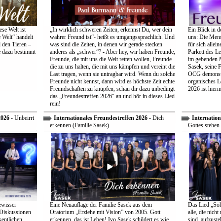
se Welt ist
„In wirklich schweren Zeiten, erkennst Du, wer dein
Ein Blick in d
 Welt“ handelt
wahrer Freund ist“- heißt es umgangssprachlich. Und
uns: Die Mens
 den Tieren –
was sind die Zeiten, in denen wir gerade stecken
für sich allei
e dazu bestimmt
anderes als „schwer“? - Aber hey, wir haben Freunde,
Parkett des Le
Freunde, die mit uns die Welt retten wollen, Freunde
im gebenden M
die zu uns halten, die mit uns kämpfen und vereint die
Sasek, seine 
Last tragen, wenn sie untragbar wird. Wenn du solche
OCG demonstri
Freunde nicht kennst, dann wird es höchste Zeit echte
organisches L
Freundschaften zu knüpfen, schau dir dazu unbedingt
2026 ist hiermi
das „Freundestreffen 2026“ an und hör in dieses Lied
rein!
2026
- Unbeirrt
Internationales Freundestreffen 2026
- Dich
Internation
erkennen (Familie Sasek)
Gottes stehen 
ewisser
Eine Neuauflage der Familie Sasek aus dem
Das Lied „Söhn
 Diskussionen
Oratorium „Erziehe mit Vision” von 2005. Gott
alle, die nich
entlichen
erkennen, das ist Leben! Ivo Sasek schildert es wie
sind, aufzust