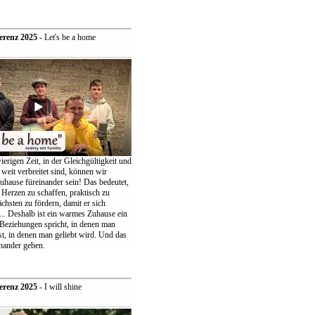
erenz 2025
- Let's be a home
ierigen Zeit, in der Gleichgültigkeit und
weit verbreitet sind, können wir
uhause füreinander sein! Das bedeutet,
 Herzen zu schaffen, praktisch zu
chsten zu fördern, damit er sich
... Deshalb ist ein warmes Zuhause ein
 Beziehungen spricht, in denen man
t, in denen man geliebt wird. Und das
nander geben.
erenz 2025
- I will shine