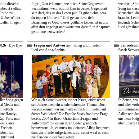
t in dieselbe
folgt: „Gott erkennen, wenn ich Seine Gegenwart
werden. „Söhne
beirrt stellen,
wahrnehme, wenn ich mit Ihm in Seiner Gegenwart
Song im klass
Grund zu
sein darf, das ist das Leben pur. Es gibt nichts, was
Menschen, die
Unbeirrt“ der
du toppen könntest.“ Und genau diese tiefe
braucht. Leid
tuellen Fragen,
Beziehung zu Gott, dieses göttliche Leben, ist in uns
leidende Schö
allen drin angelegt und wartet nur darauf, in Anspruch
Lied gibt ihre
genommen zu werden!
2026
- Bye Bye
Fragen und Antworten
- Krieg und Frieden –
Jahreskonf
Lied von Anna-Sophia
Sasek Schwes
ller Song gegen
Wie auch aktuell wieder, ist der Krieg leider schon
In Zeiten, wo 
ial Media und
seit Jahrzehnten ein wiederkehrendes Thema. Doch
und alles vorb
hließlich
warum können wir nicht alle einfach in Frieden auf
zum himmlisch
eine Handy-
dieser Welt leben? Die Familie Sasek hat diese Frage
Adler sein Jun
Rap-Parts und
bereits 2004 in ihrem Oratorium „Fragen und
uns neue Flüg
ein klares
Antworten“ mit einem ihrer Lieder gründlich
über unsere H
Freiheit
beantwortet. Ja, es muss im kleinsten Alltag beginnen,
leben. Ein
dass der Friede aufgerichtet wird, sonst wird es auch
trifft und
nie Frieden in der Welt geben.