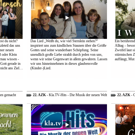
st du nicht?
Das Lied „Weißt du, wie viel Sternlein stehen?“
Ein berührend
leteil das uns
inspiriert uns zum kindlichen Staunen über die Größe
Alltag – beso
einer neuen
Gottes und seine wunderbare Schöpfung. Seine
Zweifel laut s
 oder Klein
unendlich große Liebe strahlt durch jeden von uns,
stürmischen Z
genau wissen -
wenn wir seine Gegenwart in allem gewahren. Lassen
auffängt, Mut
 Gott gerade in
wir uns hinneinnehmen in dieses glaubensvolle
nicht ans Ziel…
(Kinder-)Lied.
en gemacht
22. AZK
- Kla.TV-Hits - Die Musik der neuen Welt
22. AZK
- G