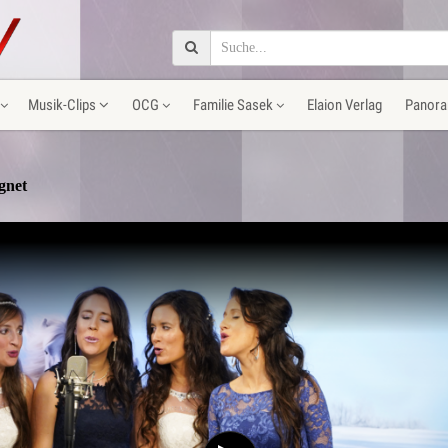
Musik-Clips
OCG
Familie Sasek
Elaion Verlag
Panora
gnet