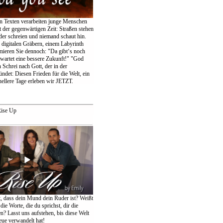
en Texten verarbeiten junge Menschen
 der gegenwärtigen Zeit: Straßen stehen
der schreien und niemand schaut hin.
igitalen Gräbern, einem Labyrinth
amieren Sie dennoch: "Da gibt‘s noch
wartet eine bessere Zukunft!" "God
 Schrei nach Gott, der in der
ndet: Diesen Frieden für die Welt, ein
ellere Tage erleben wir JETZT.
ise Up
t, dass dein Mund dein Ruder ist? Weißt
die Worte, die du sprichst, dir die
n? Lasst uns aufstehen, bis diese Welt
eue verwandelt hat!