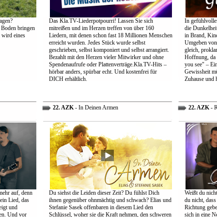
agen?
Das Kla.TV-Liederpotpourri! Lassen Sie sich
In gefühlvoll
 Boden bringen
mitreißen und im Herzen treffen von über 160
die Dunkelheit
 wird eines
Liedern, mit denen schon fast 18 Millionen Menschen
in Brand, Kin
erreicht wurden. Jedes Stück wurde selbst
Umgeben von d
geschrieben, selbst komponiert und selbst arrangiert.
gleich, prokl
Bezahlt mit den Herzen vieler Mitwirker und ohne
Hoffnung, da 
Spendenaufrufe oder Plattenverträge.Kla.TV-Hits –
you see" – Ein
hörbar anders, spürbar echt. Und kostenfrei für
Gewissheit mü
DICH erhältlich.
Zuhause und h
22. AZK
- In Deinen Armen
22. AZK
- R
mehr auf, denn
Du siehst die Leiden dieser Zeit? Du fühlst Dich
Weißt du nich
ein Lied, das
ihnen gegenüber ohnmächtig und schwach? Elias und
du nicht, dass 
eigt und
Stefanie Sasek offenbaren in diesem Lied den
Richtung gebe
en. Und vor
Schlüssel, woher sie die Kraft nehmen, den schweren
sich in eine N