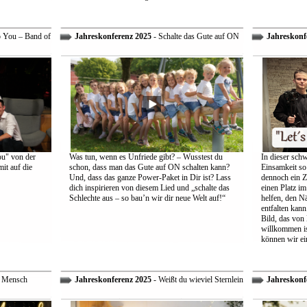
o You – Band of
Jahreskonferenz 2025
- Schalte das Gute auf ON
Jahreskonf
ou" von der
Was tun, wenn es Unfriede gibt? – Wusstest du
In dieser schw
it auf die
schon, dass man das Gute auf ON schalten kann?
Einsamkeit so 
Und, dass das ganze Power-Paket in Dir ist? Lass
dennoch ein Z
dich inspirieren von diesem Lied und „schalte das
einen Platz im
Schlechte aus – so bau’n wir dir neue Welt auf!“
helfen, den Nä
entfalten kann
Bild, das von
willkommen is
können wir ei
r Mensch
Jahreskonferenz 2025
- Weißt du wieviel Sternlein
Jahreskonf