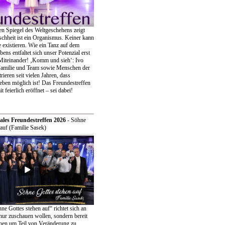
en Spiegel des Weltgeschehens zeigt
chheit ist ein Organismus. Keiner kann
ne existieren. Wie ein Tanz auf dem
bens entfaltet sich unser Potenzial erst
iteinander! ‚Komm und sieh‘: Ivo
Familie und Team sowie Menschen der
eren seit vielen Jahren, dass
eben möglich ist! Das Freundestreffen
t feierlich eröffnet – sei dabei!
ales Freundestreffen 2026
- Söhne
auf (Familie Sasek)
e Gottes stehen auf“ richtet sich an
t nur zuschauen wollen, sondern bereit
ehen um Teil von Veränderung zu