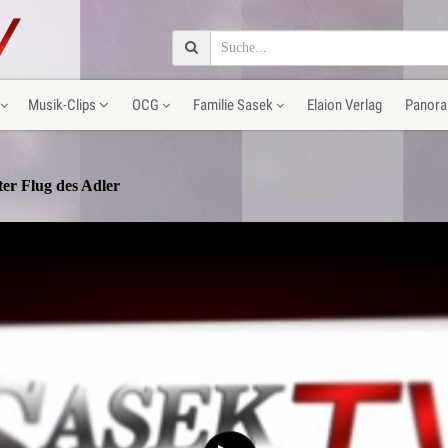
Musik-Clips
OCG
Familie Sasek
Elaion Verlag
Panora
er Flug des Adler