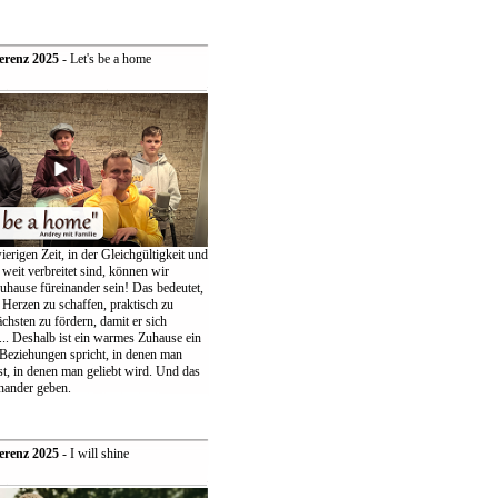
erenz 2025
- Let's be a home
ierigen Zeit, in der Gleichgültigkeit und
weit verbreitet sind, können wir
uhause füreinander sein! Das bedeutet,
 Herzen zu schaffen, praktisch zu
chsten zu fördern, damit er sich
... Deshalb ist ein warmes Zuhause ein
 Beziehungen spricht, in denen man
t, in denen man geliebt wird. Und das
nander geben.
erenz 2025
- I will shine