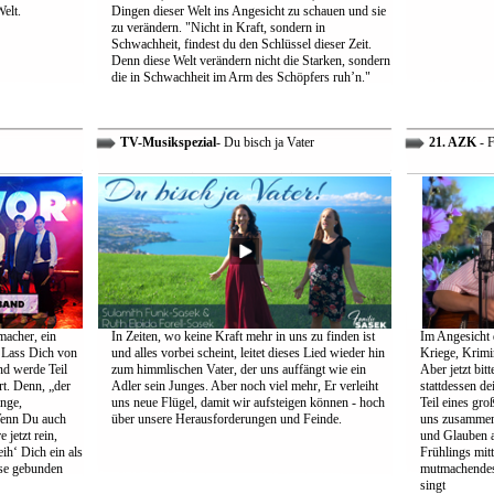
Welt.
Dingen dieser Welt ins Angesicht zu schauen und sie
zu verändern. "Nicht in Kraft, sondern in
Schwachheit, findest du den Schlüssel dieser Zeit.
Denn diese Welt verändern nicht die Starken, sondern
die in Schwachheit im Arm des Schöpfers ruh’n."
TV-Musikspezial
- Du bisch ja Vater
21. AZK
- F
macher, ein
In Zeiten, wo keine Kraft mehr in uns zu finden ist
Im Angesicht 
 Lass Dich von
und alles vorbei scheint, leitet dieses Lied wieder hin
Kriege, Krimi
nd werde Teil
zum himmlischen Vater, der uns auffängt wie ein
Aber jetzt bit
rt. Denn, „der
Adler sein Junges. Aber noch viel mehr, Er verleiht
stattdessen d
ange,
uns neue Flügel, damit wir aufsteigen können - hoch
Teil eines gr
Wenn Du auch
über unsere Herausforderungen und Feinde.
uns zusammen 
 jetzt rein,
und Glauben 
ih‘ Dich ein als
Frühlings mit
öse gebunden
mutmachendes 
singt