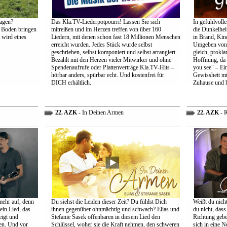
agen?
Das Kla.TV-Liederpotpourri! Lassen Sie sich
In gefühlvoll
 Boden bringen
mitreißen und im Herzen treffen von über 160
die Dunkelheit
 wird eines
Liedern, mit denen schon fast 18 Millionen Menschen
in Brand, Kin
erreicht wurden. Jedes Stück wurde selbst
Umgeben von d
geschrieben, selbst komponiert und selbst arrangiert.
gleich, prokl
Bezahlt mit den Herzen vieler Mitwirker und ohne
Hoffnung, da 
Spendenaufrufe oder Plattenverträge.Kla.TV-Hits –
you see" – Ein
hörbar anders, spürbar echt. Und kostenfrei für
Gewissheit mü
DICH erhältlich.
Zuhause und h
22. AZK
- In Deinen Armen
22. AZK
- R
mehr auf, denn
Du siehst die Leiden dieser Zeit? Du fühlst Dich
Weißt du nich
ein Lied, das
ihnen gegenüber ohnmächtig und schwach? Elias und
du nicht, dass 
eigt und
Stefanie Sasek offenbaren in diesem Lied den
Richtung gebe
en. Und vor
Schlüssel, woher sie die Kraft nehmen, den schweren
sich in eine N