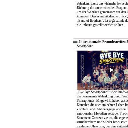
ablenken. Lasst uns vielmehr fokussier
Richtung die entscheidenden Fragen un
um der Wahrheit gemeinsam auf den 
kommen. Dieses musikalische Stück „
„Band of Brothers“, ist ergänzt mit ak
die unbeirrt gestellt werden sollten.
Internationales Freundestreffen 
Smartphone
„Bye Bye Smartphone“ ist ein kraftvo
die permanente Ablenkung durch Soc
Smartphones. Mitgewirkt haben aussc
Künstler, die auch im echten Leben k
Zombies sind. Mit energiegeladenen 
emotionalen Melodien setzt der Track 
Statement: Grenzen ziehen, die eigene 
zurückerobern und wieder bewusster 
moderner Ohrwurm, der den Zeitgeist 