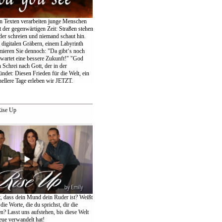
en Texten verarbeiten junge Menschen
 der gegenwärtigen Zeit: Straßen stehen
der schreien und niemand schaut hin.
igitalen Gräbern, einem Labyrinth
amieren Sie dennoch: "Da gibt‘s noch
wartet eine bessere Zukunft!" "God
 Schrei nach Gott, der in der
ndet: Diesen Frieden für die Welt, ein
ellere Tage erleben wir JETZT.
ise Up
t, dass dein Mund dein Ruder ist? Weißt
die Worte, die du sprichst, dir die
n? Lasst uns aufstehen, bis diese Welt
eue verwandelt hat!