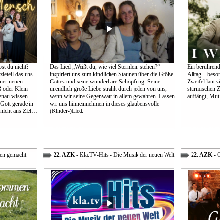
st du nicht?
Das Lied „Weißt du, wie viel Sternlein stehen?“
Ein berührend
leteil das uns
inspiriert uns zum kindlichen Staunen über die Größe
Alltag – beso
einer neuen
Gottes und seine wunderbare Schöpfung. Seine
Zweifel laut s
 oder Klein
unendlich große Liebe strahlt durch jeden von uns,
stürmischen Z
genau wissen -
wenn wir seine Gegenwart in allem gewahren. Lassen
auffängt, Mut
 Gott gerade in
wir uns hinneinnehmen in dieses glaubensvolle
nicht ans Ziel…
(Kinder-)Lied.
en gemacht
22. AZK
- Kla.TV-Hits - Die Musik der neuen Welt
22. AZK
- G