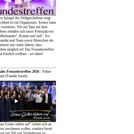
en Spiegel des Weltgeschehens zeigt
chheit ist ein Organismus. Keiner kann
ne existieren. Wie ein Tanz auf dem
bens entfaltet sich unser Potenzial erst
iteinander! ‚Komm und sieh‘: Ivo
Familie und Team sowie Menschen der
eren seit vielen Jahren, dass
eben möglich ist! Das Freundestreffen
t feierlich eröffnet – sei dabei!
ales Freundestreffen 2026
- Söhne
auf (Familie Sasek)
e Gottes stehen auf“ richtet sich an
t nur zuschauen wollen, sondern bereit
ehen um Teil von Veränderung zu