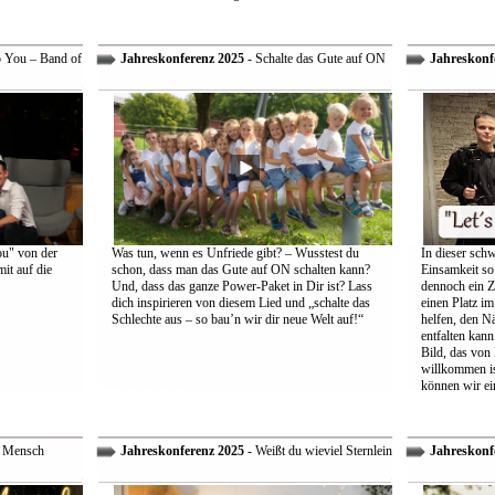
o You – Band of
Jahreskonferenz 2025
- Schalte das Gute auf ON
Jahreskonf
ou" von der
Was tun, wenn es Unfriede gibt? – Wusstest du
In dieser schw
it auf die
schon, dass man das Gute auf ON schalten kann?
Einsamkeit so 
Und, dass das ganze Power-Paket in Dir ist? Lass
dennoch ein Z
dich inspirieren von diesem Lied und „schalte das
einen Platz im
Schlechte aus – so bau’n wir dir neue Welt auf!“
helfen, den Nä
entfalten kann
Bild, das von
willkommen is
können wir ei
r Mensch
Jahreskonferenz 2025
- Weißt du wieviel Sternlein
Jahreskonf