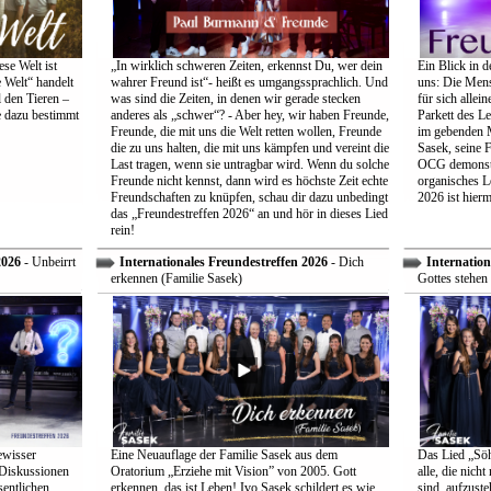
se Welt ist
„In wirklich schweren Zeiten, erkennst Du, wer dein
Ein Blick in d
 Welt“ handelt
wahrer Freund ist“- heißt es umgangssprachlich. Und
uns: Die Mens
 den Tieren –
was sind die Zeiten, in denen wir gerade stecken
für sich allei
e dazu bestimmt
anderes als „schwer“? - Aber hey, wir haben Freunde,
Parkett des Le
Freunde, die mit uns die Welt retten wollen, Freunde
im gebenden M
die zu uns halten, die mit uns kämpfen und vereint die
Sasek, seine 
Last tragen, wenn sie untragbar wird. Wenn du solche
OCG demonstri
Freunde nicht kennst, dann wird es höchste Zeit echte
organisches L
Freundschaften zu knüpfen, schau dir dazu unbedingt
2026 ist hiermi
das „Freundestreffen 2026“ an und hör in dieses Lied
rein!
2026
- Unbeirrt
Internationales Freundestreffen 2026
- Dich
Internation
erkennen (Familie Sasek)
Gottes stehen 
ewisser
Eine Neuauflage der Familie Sasek aus dem
Das Lied „Söhn
 Diskussionen
Oratorium „Erziehe mit Vision” von 2005. Gott
alle, die nich
entlichen
erkennen, das ist Leben! Ivo Sasek schildert es wie
sind, aufzust