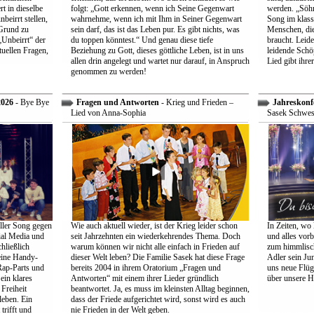
t in dieselbe
folgt: „Gott erkennen, wenn ich Seine Gegenwart
werden. „Söhne
beirrt stellen,
wahrnehme, wenn ich mit Ihm in Seiner Gegenwart
Song im klass
Grund zu
sein darf, das ist das Leben pur. Es gibt nichts, was
Menschen, die
Unbeirrt“ der
du toppen könntest.“ Und genau diese tiefe
braucht. Leid
tuellen Fragen,
Beziehung zu Gott, dieses göttliche Leben, ist in uns
leidende Schö
allen drin angelegt und wartet nur darauf, in Anspruch
Lied gibt ihre
genommen zu werden!
2026
- Bye Bye
Fragen und Antworten
- Krieg und Frieden –
Jahreskonf
Lied von Anna-Sophia
Sasek Schwes
ller Song gegen
Wie auch aktuell wieder, ist der Krieg leider schon
In Zeiten, wo 
ial Media und
seit Jahrzehnten ein wiederkehrendes Thema. Doch
und alles vorb
hließlich
warum können wir nicht alle einfach in Frieden auf
zum himmlisch
eine Handy-
dieser Welt leben? Die Familie Sasek hat diese Frage
Adler sein Jun
Rap-Parts und
bereits 2004 in ihrem Oratorium „Fragen und
uns neue Flüg
ein klares
Antworten“ mit einem ihrer Lieder gründlich
über unsere H
Freiheit
beantwortet. Ja, es muss im kleinsten Alltag beginnen,
leben. Ein
dass der Friede aufgerichtet wird, sonst wird es auch
trifft und
nie Frieden in der Welt geben.