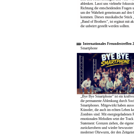
ablenken. Lasst uns vielmehr fokussier
Richtung die entscheidenden Fragen un
um der Wahrheit gemeinsam auf den 
kommen. Dieses musikalische Stück „
„Band of Brothers“, ist ergänzt mit ak
die unbeirrt gestellt werden sollten.
Internationales Freundestreffen 
Smartphone
„Bye Bye Smartphone“ ist ein kraftvo
die permanente Ablenkung durch Soc
Smartphones. Mitgewirkt haben aussc
Künstler, die auch im echten Leben k
Zombies sind. Mit energiegeladenen 
emotionalen Melodien setzt der Track 
Statement: Grenzen ziehen, die eigene 
zurückerobern und wieder bewusster 
moderner Ohrwurm, der den Zeitgeist 