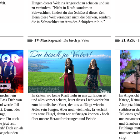
Welt.
Dingen dieser Welt ins Angesicht zu schauen und sie
zu verändern. "Nicht in Kraft, sondern in
Schwachheit, findest du den Schlüssel dieser Zeit.
Denn diese Welt verändern nicht die Starken, sondern
die in Schwachheit im Arm des Schöpfers ruh’n."
TV-Musikspezial
- Du bisch ja Vater
21. AZK
- F
macher, ein
In Zeiten, wo keine Kraft mehr in uns zu finden ist
Im Angesicht 
 Lass Dich von
und alles vorbei scheint, leitet dieses Lied wieder hin
Kriege, Krimi
nd werde Teil
zum himmlischen Vater, der uns auffängt wie ein
Aber jetzt bit
rt. Denn, „der
Adler sein Junges. Aber noch viel mehr, Er verleiht
stattdessen d
ange,
uns neue Flügel, damit wir aufsteigen können - hoch
Teil eines gr
Wenn Du auch
über unsere Herausforderungen und Feinde.
uns zusammen 
 jetzt rein,
und Glauben 
ih‘ Dich ein als
Frühlings mit
öse gebunden
mutmachendes 
singt