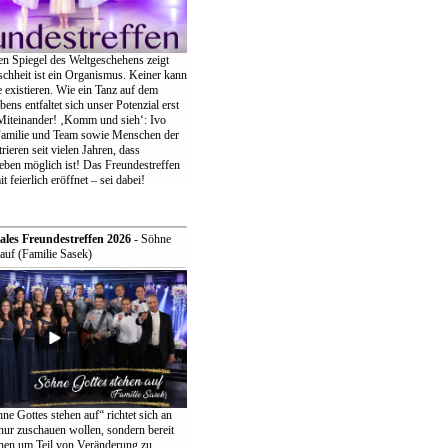
en Spiegel des Weltgeschehens zeigt
chheit ist ein Organismus. Keiner kann
ne existieren. Wie ein Tanz auf dem
bens entfaltet sich unser Potenzial erst
iteinander! ‚Komm und sieh‘: Ivo
Familie und Team sowie Menschen der
eren seit vielen Jahren, dass
eben möglich ist! Das Freundestreffen
t feierlich eröffnet – sei dabei!
ales Freundestreffen 2026
- Söhne
auf (Familie Sasek)
e Gottes stehen auf“ richtet sich an
t nur zuschauen wollen, sondern bereit
ehen um Teil von Veränderung zu