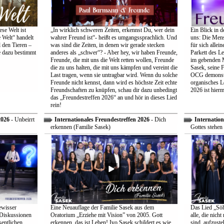
se Welt ist
„In wirklich schweren Zeiten, erkennst Du, wer dein
Ein Blick in d
 Welt“ handelt
wahrer Freund ist“- heißt es umgangssprachlich. Und
uns: Die Mens
 den Tieren –
was sind die Zeiten, in denen wir gerade stecken
für sich allei
e dazu bestimmt
anderes als „schwer“? - Aber hey, wir haben Freunde,
Parkett des Le
Freunde, die mit uns die Welt retten wollen, Freunde
im gebenden M
die zu uns halten, die mit uns kämpfen und vereint die
Sasek, seine 
Last tragen, wenn sie untragbar wird. Wenn du solche
OCG demonstri
Freunde nicht kennst, dann wird es höchste Zeit echte
organisches L
Freundschaften zu knüpfen, schau dir dazu unbedingt
2026 ist hiermi
das „Freundestreffen 2026“ an und hör in dieses Lied
rein!
2026
- Unbeirrt
Internationales Freundestreffen 2026
- Dich
Internation
erkennen (Familie Sasek)
Gottes stehen 
ewisser
Eine Neuauflage der Familie Sasek aus dem
Das Lied „Söhn
 Diskussionen
Oratorium „Erziehe mit Vision” von 2005. Gott
alle, die nich
entlichen
erkennen, das ist Leben! Ivo Sasek schildert es wie
sind, aufzust