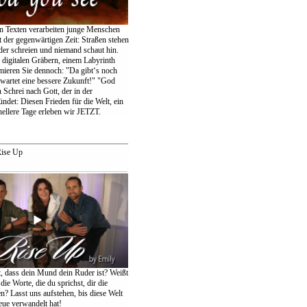
en Texten verarbeiten junge Menschen
 der gegenwärtigen Zeit: Straßen stehen
der schreien und niemand schaut hin.
igitalen Gräbern, einem Labyrinth
amieren Sie dennoch: "Da gibt‘s noch
wartet eine bessere Zukunft!" "God
 Schrei nach Gott, der in der
ndet: Diesen Frieden für die Welt, ein
ellere Tage erleben wir JETZT.
ise Up
t, dass dein Mund dein Ruder ist? Weißt
die Worte, die du sprichst, dir die
n? Lasst uns aufstehen, bis diese Welt
eue verwandelt hat!