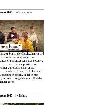
erenz 2025
- Let's be a home
ierigen Zeit, in der Gleichgültigkeit und
weit verbreitet sind, können wir
uhause füreinander sein! Das bedeutet,
 Herzen zu schaffen, praktisch zu
chsten zu fördern, damit er sich
... Deshalb ist ein warmes Zuhause ein
 Beziehungen spricht, in denen man
t, in denen man geliebt wird. Und das
nander geben.
erenz 2025
- I will shine