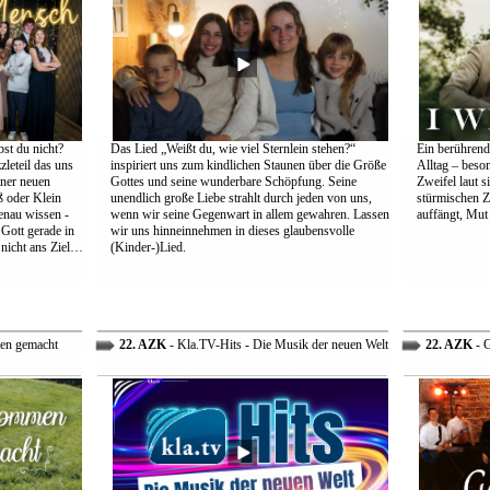
st du nicht?
Das Lied „Weißt du, wie viel Sternlein stehen?“
Ein berührend
leteil das uns
inspiriert uns zum kindlichen Staunen über die Größe
Alltag – beso
einer neuen
Gottes und seine wunderbare Schöpfung. Seine
Zweifel laut s
 oder Klein
unendlich große Liebe strahlt durch jeden von uns,
stürmischen Z
genau wissen -
wenn wir seine Gegenwart in allem gewahren. Lassen
auffängt, Mut
 Gott gerade in
wir uns hinneinnehmen in dieses glaubensvolle
nicht ans Ziel…
(Kinder-)Lied.
en gemacht
22. AZK
- Kla.TV-Hits - Die Musik der neuen Welt
22. AZK
- G