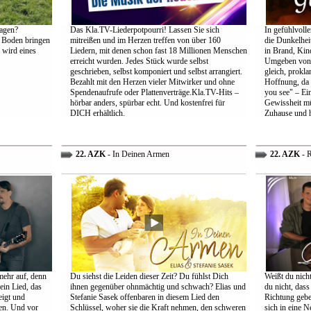
agen?
Das Kla.TV-Liederpotpourri! Lassen Sie sich
In gefühlvoll
 Boden bringen
mitreißen und im Herzen treffen von über 160
die Dunkelheit
 wird eines
Liedern, mit denen schon fast 18 Millionen Menschen
in Brand, Kin
erreicht wurden. Jedes Stück wurde selbst
Umgeben von d
geschrieben, selbst komponiert und selbst arrangiert.
gleich, prokl
Bezahlt mit den Herzen vieler Mitwirker und ohne
Hoffnung, da 
Spendenaufrufe oder Plattenverträge.Kla.TV-Hits –
you see" – Ein
hörbar anders, spürbar echt. Und kostenfrei für
Gewissheit mü
DICH erhältlich.
Zuhause und h
22. AZK
- In Deinen Armen
22. AZK
- R
mehr auf, denn
Du siehst die Leiden dieser Zeit? Du fühlst Dich
Weißt du nich
ein Lied, das
ihnen gegenüber ohnmächtig und schwach? Elias und
du nicht, dass 
eigt und
Stefanie Sasek offenbaren in diesem Lied den
Richtung gebe
en. Und vor
Schlüssel, woher sie die Kraft nehmen, den schweren
sich in eine N