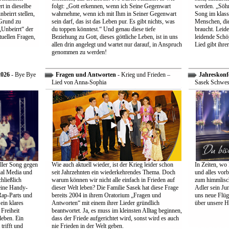
t in dieselbe
folgt: „Gott erkennen, wenn ich Seine Gegenwart
werden. „Söhne
beirrt stellen,
wahrnehme, wenn ich mit Ihm in Seiner Gegenwart
Song im klass
Grund zu
sein darf, das ist das Leben pur. Es gibt nichts, was
Menschen, die
Unbeirrt“ der
du toppen könntest.“ Und genau diese tiefe
braucht. Leid
tuellen Fragen,
Beziehung zu Gott, dieses göttliche Leben, ist in uns
leidende Schö
allen drin angelegt und wartet nur darauf, in Anspruch
Lied gibt ihre
genommen zu werden!
2026
- Bye Bye
Fragen und Antworten
- Krieg und Frieden –
Jahreskonf
Lied von Anna-Sophia
Sasek Schwes
ller Song gegen
Wie auch aktuell wieder, ist der Krieg leider schon
In Zeiten, wo 
ial Media und
seit Jahrzehnten ein wiederkehrendes Thema. Doch
und alles vorb
hließlich
warum können wir nicht alle einfach in Frieden auf
zum himmlisch
eine Handy-
dieser Welt leben? Die Familie Sasek hat diese Frage
Adler sein Jun
Rap-Parts und
bereits 2004 in ihrem Oratorium „Fragen und
uns neue Flüg
ein klares
Antworten“ mit einem ihrer Lieder gründlich
über unsere H
Freiheit
beantwortet. Ja, es muss im kleinsten Alltag beginnen,
leben. Ein
dass der Friede aufgerichtet wird, sonst wird es auch
trifft und
nie Frieden in der Welt geben.