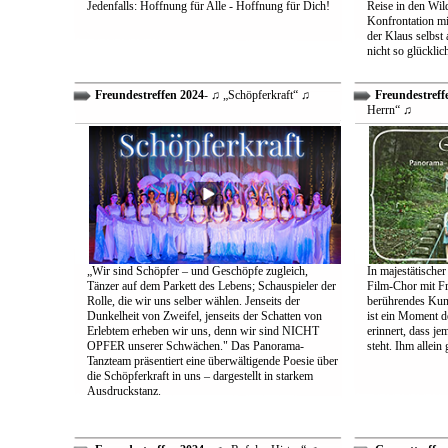
Jedenfalls: Hoffnung für Alle - Hoffnung für Dich!
Reise in den Wil
Konfrontation mit
der Klaus selbst 
nicht so glücklic
Freundestreffen 2024
- ♫ „Schöpferkraft“ ♫
Freundestreff
Herrn“ ♫
„Wir sind Schöpfer – und Geschöpfe zugleich,
In majestätischer
Tänzer auf dem Parkett des Lebens; Schauspieler der
Film-Chor mit Fr
Rolle, die wir uns selber wählen. Jenseits der
berührendes Kun
Dunkelheit von Zweifel, jenseits der Schatten von
ist ein Moment d
Erlebtem erheben wir uns, denn wir sind NICHT
erinnert, dass j
OPFER unserer Schwächen." Das Panorama-
steht. Ihm allein
Tanzteam präsentiert eine überwältigende Poesie über
die Schöpferkraft in uns – dargestellt in starkem
Ausdruckstanz.