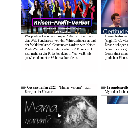
Wer profitiert von den Kriegen? Wer profitiert von
Dieses Instrumen
den Welt-Pandemien, von den Wirtschaftskrisen und
(engl. für Gewiss
der Weltklimakrise? Gemeinsam fordern wir: Krisen-
Krise wichtiger a
Profit-Verbot in Zeiten der Völkernot! Keiner soll
Schöpfer alles g
sich mehr an der Krise bereichern. Wer weiß, wie
Gewissheit ermuti
plötzlich dann eine Weltkrise beendet ist.
göttlichen Plane
Gesamttreffen 2022
- "Mama, warum?" - zum
Freundestreff
Krieg in der Ukraine
Myriaden Lichter