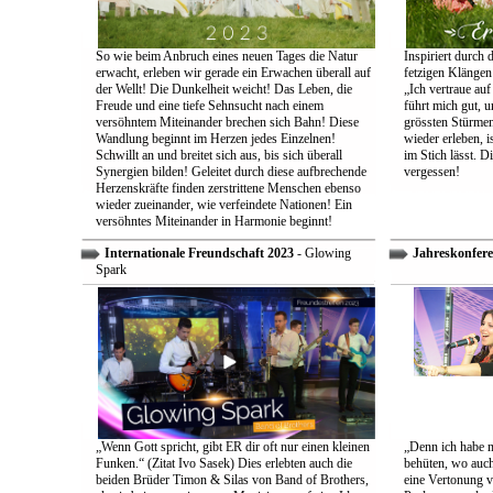
So wie beim Anbruch eines neuen Tages die Natur
Inspiriert durch 
erwacht, erleben wir gerade ein Erwachen überall auf
fetzigen Klängen
der Wellt! Die Dunkelheit weicht! Das Leben, die
„Ich vertraue auf
Freude und eine tiefe Sehnsucht nach einem
führt mich gut, 
versöhntem Miteinander brechen sich Bahn! Diese
grössten Stürmen
Wandlung beginnt im Herzen jedes Einzelnen!
wieder erleben, is
Schwillt an und breitet sich aus, bis sich überall
im Stich lässt. D
Synergien bilden! Geleitet durch diese aufbrechende
vergessen!
Herzenskräfte finden zerstrittene Menschen ebenso
wieder zueinander, wie verfeindete Nationen! Ein
versöhntes Miteinander in Harmonie beginnt!
Internationale Freundschaft 2023
- Glowing
Jahreskonfere
Spark
„Wenn Gott spricht, gibt ER dir oft nur einen kleinen
„Denn ich habe m
Funken.“ (Zitat Ivo Sasek) Dies erlebten auch die
behüten, wo auch
beiden Brüder Timon & Silas von Band of Brothers,
eine Vertonung v