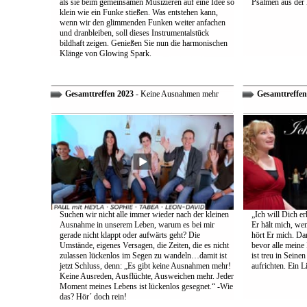
als sie beim gemeinsamen Musizieren auf eine Idee so
Psalmen aus der 
klein wie ein Funke stießen. Was entstehen kann,
wenn wir den glimmenden Funken weiter anfachen
und dranbleiben, soll dieses Instrumentalstück
bildhaft zeigen. Genießen Sie nun die harmonischen
Klänge von Glowing Spark.
Gesamttreffen 2023
- Keine Ausnahmen mehr
Gesamttreffen
Suchen wir nicht alle immer wieder nach der kleinen
„Ich will Dich e
Ausnahme in unserem Leben, warum es bei mir
Er hält mich, wen
gerade nicht klappt oder aufwärts geht? Die
hört Er mich. Dar
Umstände, eigenes Versagen, die Zeiten, die es nicht
bevor alle meine
zulassen lückenlos im Segen zu wandeln…damit ist
ist treu in Sein
jetzt Schluss, denn: „Es gibt keine Ausnahmen mehr!
aufrichten. Ein 
Keine Ausreden, Ausflüchte, Ausweichen mehr. Jeder
Moment meines Lebens ist lückenlos gesegnet.“ -Wie
das? Hör´ doch rein!