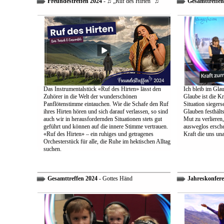
Freundestreffen 2024
- ♫ „Ruf des Hirten“ ♫
Gesamttreffen
Das Instrumentalstück «Ruf des Hirten» lässt den
Ich bleib im Glau
Zuhörer in die Welt der wunderschönen
Glaube ist die Kr
Panflötenstimme eintauchen. Wie die Schafe den Ruf
Situation sieger
ihres Hirten hören und sich darauf verlassen, so sind
Glauben festhält
auch wir in herausfordernden Situationen stets gut
Mut zu verlieren
geführt und können auf die innere Stimme vertrauen.
ausweglos ersche
«Ruf des Hirten» – ein ruhiges und getragenes
Kraft die uns un
Orchesterstück für alle, die Ruhe im hektischen Alltag
suchen.
Gesamttreffen 2024
- Gottes Händ
Jahreskonfere