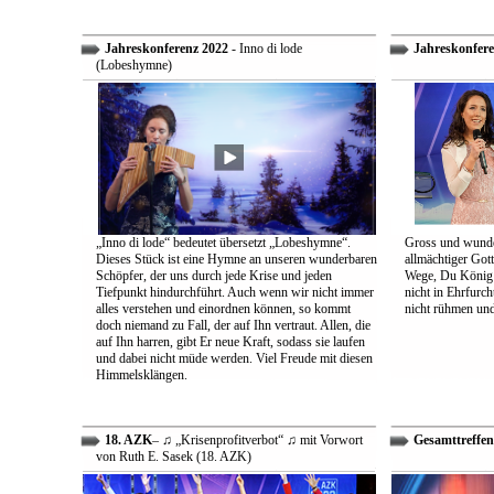
Jahreskonferenz 2022
- Inno di lode
Jahreskonfere
(Lobeshymne)
„Inno di lode“ bedeutet übersetzt „Lobeshymne“.
Gross und wunde
Dieses Stück ist eine Hymne an unseren wunderbaren
allmächtiger Got
Schöpfer, der uns durch jede Krise und jeden
Wege, Du König a
Tiefpunkt hindurchführt. Auch wenn wir nicht immer
nicht in Ehrfur
alles verstehen und einordnen können, so kommt
nicht rühmen und 
doch niemand zu Fall, der auf Ihn vertraut. Allen, die
auf Ihn harren, gibt Er neue Kraft, sodass sie laufen
und dabei nicht müde werden. Viel Freude mit diesen
Himmelsklängen.
18. AZK
– ♫ „Krisenprofitverbot“ ♫ mit Vorwort
Gesamttreffen
von Ruth E. Sasek (18. AZK)