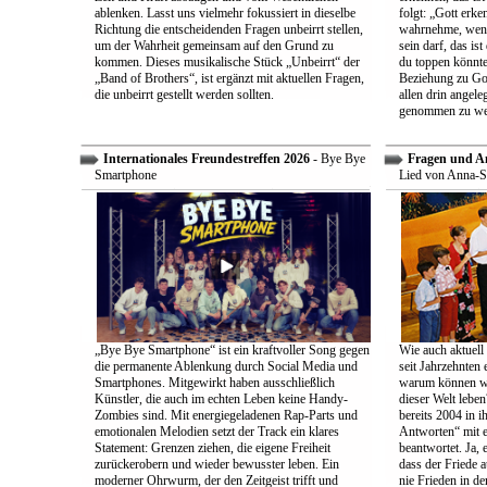
ablenken. Lasst uns vielmehr fokussiert in dieselbe
folgt: „Gott erk
Richtung die entscheidenden Fragen unbeirrt stellen,
wahrnehme, wenn
um der Wahrheit gemeinsam auf den Grund zu
sein darf, das is
kommen. Dieses musikalische Stück „Unbeirrt“ der
du toppen könnte
„Band of Brothers“, ist ergänzt mit aktuellen Fragen,
Beziehung zu Gott
die unbeirrt gestellt werden sollten.
allen drin angele
genommen zu we
Internationales Freundestreffen 2026
- Bye Bye
Fragen und A
Smartphone
Lied von Anna-S
„Bye Bye Smartphone“ ist ein kraftvoller Song gegen
Wie auch aktuell 
die permanente Ablenkung durch Social Media und
seit Jahrzehnten
Smartphones. Mitgewirkt haben ausschließlich
warum können wir
Künstler, die auch im echten Leben keine Handy-
dieser Welt leben
Zombies sind. Mit energiegeladenen Rap-Parts und
bereits 2004 in 
emotionalen Melodien setzt der Track ein klares
Antworten“ mit e
Statement: Grenzen ziehen, die eigene Freiheit
beantwortet. Ja, 
zurückerobern und wieder bewusster leben. Ein
dass der Friede a
moderner Ohrwurm, der den Zeitgeist trifft und
nie Frieden in de