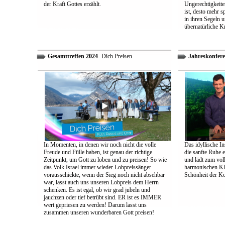
der Kraft Gottes erzählt.
Ungerechtigkeiten
ist, desto mehr 
in ihren Segeln 
übernatürliche Kr
Gesamttreffen 2024
- Dich Preisen
Jahreskonfere
In Momenten, in denen wir noch nicht die volle
Das idyllische In
Freude und Fülle haben, ist genau der richtige
die sanfte Ruhe 
Zeitpunkt, um Gott zu loben und zu preisen! So wie
und lädt zum vol
das Volk Israel immer wieder Lobpreissänger
harmonischen Klä
vorausschickte, wenn der Sieg noch nicht absehbar
Schönheit der K
war, lasst auch uns unseren Lobpreis dem Herrn
schenken. Es ist egal, ob wir grad jubeln und
jauchzen oder tief betrübt sind. ER ist es IMMER
wert gepriesen zu werden! Darum lasst uns
zusammen unseren wunderbaren Gott preisen!