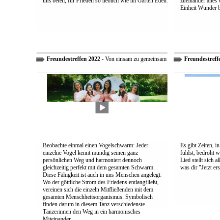
uns beten, für Frieden so lieblich wie im Garten Eden.
zueinander alles
Einheit Wunder 
Freundestreffen 2022
- Von einsam zu gemeinsam
Freundestreff
Beobachte einmal einen Vogelschwarm: Jeder
Es gibt Zeiten, i
einzelne Vogel kennt mündig seinen ganz
fühlst, bedroht w
persönlichen Weg und harmoniert dennoch
Lied stellt sich 
gleichzeitig perfekt mit dem gesamten Schwarm.
was dir "Jetzt ers
Diese Fähigkeit ist auch in uns Menschen angelegt:
Wo der göttliche Strom des Friedens entlangfließt,
vereinen sich die einzeln Mitfließenden mit dem
gesamten Menschheitsorganismus. Symbolisch
finden darum in diesem Tanz verschiedenste
Tänzerinnen den Weg in ein harmonisches
Miteinander.