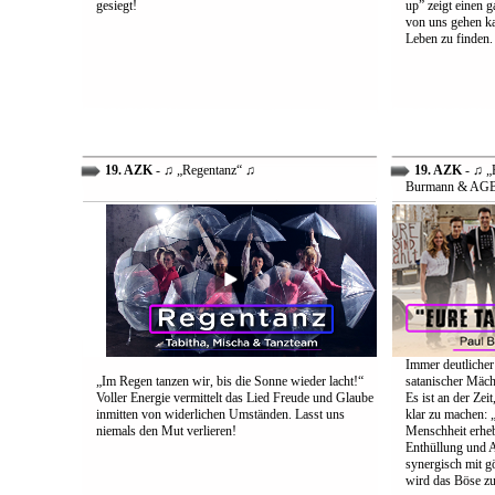
gesiegt!
up” zeigt einen 
von uns gehen ka
Leben zu finden.
19. AZK
- ♫ „Regentanz“ ♫
19. AZK
- ♫ „E
Burmann & AG
Immer deutlicher
„Im Regen tanzen wir, bis die Sonne wieder lacht!“
satanischer Mäch
Voller Energie vermittelt das Lied Freude und Glaube
Es ist an der Ze
inmitten von widerlichen Umständen. Lasst uns
klar zu machen: „
niemals den Mut verlieren!
Menschheit erheb
Enthüllung und A
synergisch mit g
wird das Böse zu