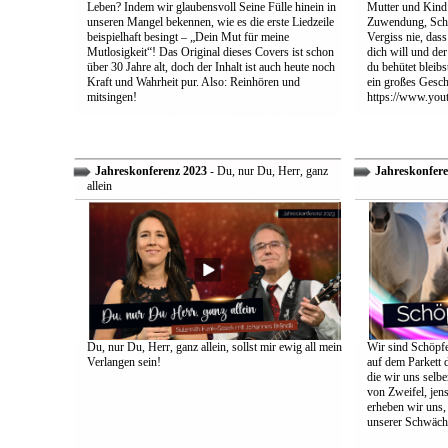
Leben? Indem wir glaubensvoll Seine Fülle hinein in
Mutter und Kind:
unseren Mangel bekennen, wie es die erste Liedzeile
Zuwendung, Schu
beispielhaft besingt – „Dein Mut für meine
Vergiss nie, dass
Mutlosigkeit“! Das Original dieses Covers ist schon
dich will und der
über 30 Jahre alt, doch der Inhalt ist auch heute noch
du behütet bleib
Kraft und Wahrheit pur. Also: Reinhören und
ein großes Gesch
mitsingen!
https://www.yo
Jahreskonferenz 2023
- Du, nur Du, Herr, ganz
Jahreskonfere
allein
Du, nur Du, Herr, ganz allein, sollst mir ewig all mein
Wir sind Schöpfe
Verlangen sein!
auf dem Parkett 
die wir uns selbe
von Zweifel, jens
erheben wir uns
unserer Schwäch