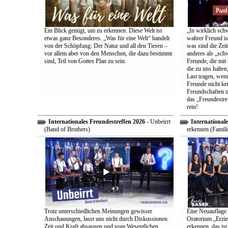
Ein Blick genügt, um zu erkennen: Diese Welt ist
„In wirklich sch
etwas ganz Besonderes. „Was für eine Welt“ handelt
wahrer Freund is
von der Schöpfung: Der Natur und all den Tieren –
was sind die Zeit
vor allem aber von den Menschen, die dazu bestimmt
anderes als „sch
sind, Teil von Gottes Plan zu sein.
Freunde, die mit 
die zu uns halten
Last tragen, wen
Freunde nicht ken
Freundschaften z
das „Freundestre
rein!
Internationales Freundestreffen 2026
- Unbeirrt
Internationale
(Band of Brothers)
erkennen (Famili
Trotz unterschiedlichen Meinungen gewisser
Eine Neuauflage 
Anschauungen, lasst uns nicht durch Diskussionen
Oratorium „Erzie
Zeit und Kraft absaugen und vom Wesentlichen
erkennen, das ist