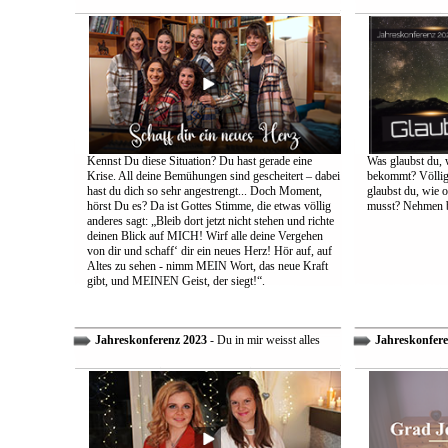
Kennst Du diese Situation? Du hast gerade eine
Was glaubst du, 
Krise. All deine Bemühungen sind gescheitert – dabei
bekommt? Völlig 
hast du dich so sehr angestrengt... Doch Moment,
glaubst du, wie 
hörst Du es? Da ist Gottes Stimme, die etwas völlig
musst? Nehmen bi
anderes sagt: „Bleib dort jetzt nicht stehen und richte
deinen Blick auf MICH! Wirf alle deine Vergehen
von dir und schaff‘ dir ein neues Herz! Hör auf, auf
Altes zu sehen - nimm MEIN Wort, das neue Kraft
gibt, und MEINEN Geist, der siegt!“.
Jahreskonferenz 2023
- Du in mir weisst alles
Jahreskonfere