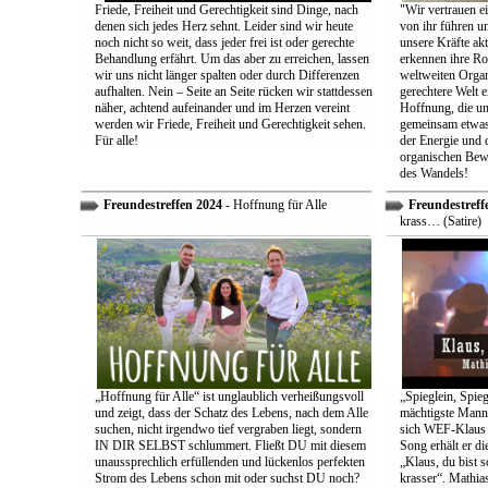
Friede, Freiheit und Gerechtigkeit sind Dinge, nach
"Wir vertrauen e
denen sich jedes Herz sehnt. Leider sind wir heute
von ihr führen un
noch nicht so weit, dass jeder frei ist oder gerechte
unsere Kräfte ak
Behandlung erfährt. Um das aber zu erreichen, lassen
erkennen ihre Rol
wir uns nicht länger spalten oder durch Differenzen
weltweiten Organ
aufhalten. Nein – Seite an Seite rücken wir stattdessen
gerechtere Welt e
näher, achtend aufeinander und im Herzen vereint
Hoffnung, die uns
werden wir Friede, Freiheit und Gerechtigkeit sehen.
gemeinsam etwas
Für alle!
der Energie und 
organischen Bewe
des Wandels!
Freundestreffen 2024
- Hoffnung für Alle
Freundestreff
krass… (Satire)
„Hoffnung für Alle“ ist unglaublich verheißungsvoll
„Spieglein, Spieg
und zeigt, dass der Schatz des Lebens, nach dem Alle
mächtigste Mann 
suchen, nicht irgendwo tief vergraben liegt, sondern
sich WEF-Klaus 
IN DIR SELBST schlummert. Fließt DU mit diesem
Song erhält er di
unaussprechlich erfüllenden und lückenlos perfekten
„Klaus, du bist 
Strom des Lebens schon mit oder suchst DU noch?
krasser“. Mathia