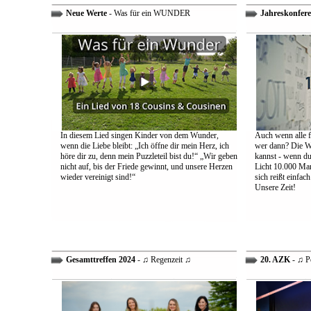
Neue Werte
- Was für ein WUNDER
Jahreskonfere
In diesem Lied singen Kinder von dem Wunder,
Auch wenn alle fa
wenn die Liebe bleibt: „Ich öffne dir mein Herz, ich
wer dann? Die We
höre dir zu, denn mein Puzzleteil bist du!“ „Wir geben
kannst - wenn du 
nicht auf, bis der Friede gewinnt, und unsere Herzen
Licht 10.000 Mann
wieder vereinigt sind!“
sich reißt einfac
Unsere Zeit!
Gesamttreffen 2024
- ♫ Regenzeit ♫
20. AZK
- ♫ P