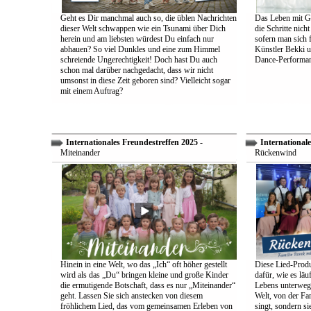
Geht es Dir manchmal auch so, die üblen Nachrichten
Das Leben mit Go
dieser Welt schwappen wie ein Tsunami über Dich
die Schritte nich
herein und am liebsten würdest Du einfach nur
sofern man sich 
abhauen? So viel Dunkles und eine zum Himmel
Künstler Bekki u
schreiende Ungerechtigkeit! Doch hast Du auch
Dance-Performan
schon mal darüber nachgedacht, dass wir nicht
umsonst in diese Zeit geboren sind? Vielleicht sogar
mit einem Auftrag?
Internationales Freundestreffen 2025
-
Internationale
Miteinander
Rückenwind
Hinein in eine Welt, wo das „Ich“ oft höher gestellt
Diese Lied-Produ
wird als das „Du“ bringen kleine und große Kinder
dafür, wie es lä
die ermutigende Botschaft, dass es nur „Miteinander“
Lebens unterwegs 
geht. Lassen Sie sich anstecken von diesem
Welt, von der Fam
fröhlichem Lied, das vom gemeinsamen Erleben von
singt, sondern sie