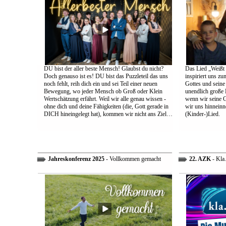
DU bist der aller beste Mensch! Glaubst du nicht?
Das Lied „Weißt d
Doch genauso ist es! DU bist das Puzzleteil das uns
inspiriert uns z
noch fehlt, reih dich ein und sei Teil einer neuen
Gottes und sein
Bewegung, wo jeder Mensch ob Groß oder Klein
unendlich große L
Wertschätzung erfährt. Weil wir alle genau wissen -
wenn wir seine 
ohne dich und deine Fähigkeiten (die, Gott gerade in
wir uns hinneinn
DICH hineingelegt hat), kommen wir nicht ans Ziel…
(Kinder-)Lied.
Jahreskonferenz 2025
- Vollkommen gemacht
22. AZK
- Kla.