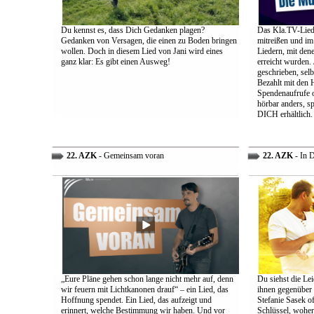
Du kennst es, dass Dich Gedanken plagen?
Das Kla.TV-Liede
Gedanken von Versagen, die einen zu Boden bringen
mitreißen und im
wollen. Doch in diesem Lied von Jani wird eines
Liedern, mit den
ganz klar: Es gibt einen Ausweg!
erreicht wurden.
geschrieben, selb
Bezahlt mit den 
Spendenaufrufe o
hörbar anders, sp
DICH erhältlich.
22. AZK
- Gemeinsam voran
22. AZK
- In 
„Eure Pläne gehen schon lange nicht mehr auf, denn
Du siehst die Lei
wir feuern mit Lichtkanonen drauf“ – ein Lied, das
ihnen gegenüber
Hoffnung spendet. Ein Lied, das aufzeigt und
Stefanie Sasek o
erinnert, welche Bestimmung wir haben. Und vor
Schlüssel, woher