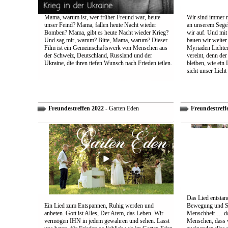
Mama, warum ist, wer früher Freund war, heute
Wir sind immer n
unser Feind? Mama, fallen heute Nacht wieder
an unserem Segel
Bomben? Mama, gibt es heute Nacht wieder Krieg?
wir auf. Und mit
Und sag mir, warum? Bitte, Mama, warum? Dieser
bauen wir weiter
Film ist ein Gemeinschaftswerk von Menschen aus
Myriaden Lichter
der Schweiz, Deutschland, Russland und der
vereint, denn de
Ukraine, die ihren tiefen Wunsch nach Frieden teilen.
bleiben, wie ein 
sieht unser Licht
Freundestreffen 2022
- Garten Eden
Freundestreff
Das Lied entstand
Ein Lied zum Entspannen, Ruhig werden und
Bewegung und So
anbeten. Gott ist Alles, Der Atem, das Leben. Wir
Menschheit … das
vermögen IHN in jedem gewahren und sehen. Lasst
Menschen, dass w