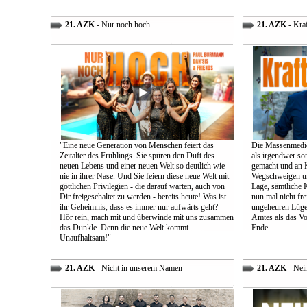
21. AZK
- Nur noch hoch
21. AZK
- Kra
"Eine neue Generation von Menschen feiert das
Die Massenmedie
Zeitalter des Frühlings. Sie spüren den Duft des
als irgendwer son
neuen Lebens und einer neuen Welt so deutlich wie
gemacht und an K
nie in ihrer Nase. Und Sie feiern diese neue Welt mit
Wegschweigen un
göttlichen Privilegien - die darauf warten, auch von
Lage, sämtliche 
Dir freigeschaltet zu werden - bereits heute! Was ist
nun mal nicht fre
ihr Geheimnis, dass es immer nur aufwärts geht? -
ungeheuren Lügen 
Hör rein, mach mit und überwinde mit uns zusammen
Amtes als das Vo
das Dunkle. Denn die neue Welt kommt.
Ende.
Unaufhaltsam!"
21. AZK
- Nicht in unserem Namen
21. AZK
- Nei