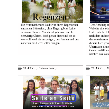
Ein Mut machendes Lied: Nur durch Regenzeiten
"Der Anschlag am
entstehen Blütezeiten, ohne Regen gibt es keine
Weltelite eine sc
schönen Blumen. Manchmal geht man durch
Unter falscher Fl
schwierige Zeiten, doch genau diese sind oft so
nach dem anderen
wertvoll, weil sie uns prägen, uns formen und uns
demonstrieren un
näher an das Herz Gottes bringen.
diesem Lied jedo
Übermacht aktuel
Center zerfällt u
nämlich das Volk
20. AZK
- ♫ Seite an Seite ♫
20. AZK
- ♫ W