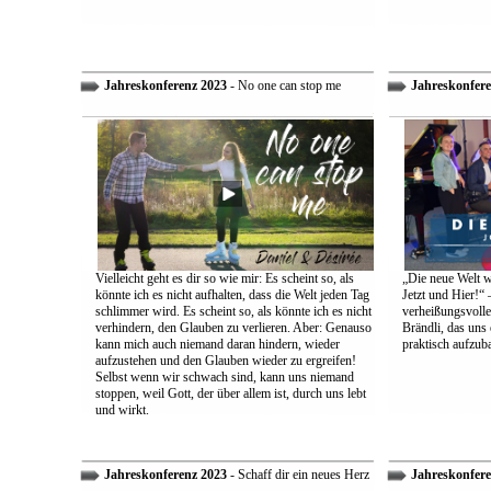
Jahreskonferenz 2023
- No one can stop me
Jahreskonfere
Vielleicht geht es dir so wie mir: Es scheint so, als
„Die neue Welt w
könnte ich es nicht aufhalten, dass die Welt jeden Tag
Jetzt und Hier!“ 
schlimmer wird. Es scheint so, als könnte ich es nicht
verheißungsvolle
verhindern, den Glauben zu verlieren. Aber: Genauso
Brändli, das uns 
kann mich auch niemand daran hindern, wieder
praktisch aufzub
aufzustehen und den Glauben wieder zu ergreifen!
Selbst wenn wir schwach sind, kann uns niemand
stoppen, weil Gott, der über allem ist, durch uns lebt
und wirkt.
Jahreskonferenz 2023
- Schaff dir ein neues Herz
Jahreskonfere