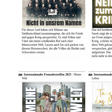
Für dieses Lied haben sich Männer aus
Das tief berühre
Süddeutschland zusammengetan, die sich für Friede
Sasek zeigt die t
und gegen Krieg aussprechen. Es sind Söhne und
zur Front aufger
Väter mit einem schallenden Ruf nach einer
Krieg, welcher n
lebenswerten Welt. Lassen auch Sie sich packen von
diese Welt gebra
diesem Herzensschrei, der alle Völker als Brüder und
versprochen, glei
Schwestern vereint.
aufgerüstet. Das
nicht mehr in den
Internationales Freundestreffen 2025
- Meine
Internationale
Welt
Leben