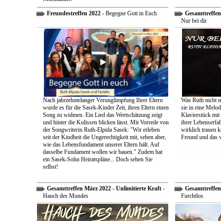
Freundestreffen 2022
- Begegne Gott in Euch
Gesamttreffen 
Nur bei dir
Nach jahrzehntelanger Verunglimpfung Ihrer Eltern
Was Ruth nicht m
wurde es für die Sasek-Kinder Zeit, ihren Eltern einen
sie in eine Melo
Song zu widmen. Ein Lied das Wertschätzung zeigt
Klavierstück mit
und hinter die Kulissen blicken lässt. Mit Vorrede von
ihrer Lebenserf
der Songwriterin Ruth-Elpida Sasek: "Wir erleben
wirklich trauen ka
seit der Kindheit die Ungerechtigkeit mit, sehen aber,
Freund und das 
wie das Lebensfundament unserer Eltern hält. Auf
dasselbe Fundament wollen wir bauen." Zudem hat
ein Sasek-Sohn Heiratspläne... Doch sehen Sie
selbst!
Gesamttreffen März 2022 - Unlimitierte Kraft
-
Gesamttreffen 
Hauch des Mundes
Furchtlos