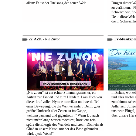
allem: Es ist der Titelsong der neuen Welt.
Dingen dieser We
zu verändern. "Ni
Schwachheit, find
Denn diese Welt 
die in Schwachhe
22. AZK
- Nie Zuvor
TV-Musikspez
„Nie zuvor“ ist ein echter Stimmungsmacher, ein
In Zeiten, wo kei
Aufruf zur Einheit und zum Handeln. Lass Dich von
und alles vorbei s
dieser kraftvollen Hymne mitreißen und werde Teil
zum himmlischen 
einer Bewegung, die die Welt verändert. Denn, „der
Adler sein Junges
größte Umbruch aller Zeiten ist im Gange,
uns neue Flügel,
weltumspannend und gigantisch..." Wenn Du auch
über unsere Her
nicht mehr lange warten möchtest, höre jetzt rein,
spüre die Energie des Wandels und „reih‘ Dich ein als
Glied in unsere Kette" mit der das Böse gebunden
wird, „jede Wette!"