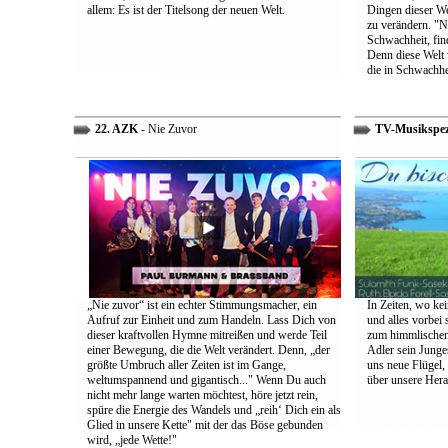
allem: Es ist der Titelsong der neuen Welt.
Dingen dieser We
zu verändern. "Ni
Schwachheit, find
Denn diese Welt 
die in Schwachhe
22. AZK
- Nie Zuvor
TV-Musikspez
„Nie zuvor“ ist ein echter Stimmungsmacher, ein
In Zeiten, wo kei
Aufruf zur Einheit und zum Handeln. Lass Dich von
und alles vorbei s
dieser kraftvollen Hymne mitreißen und werde Teil
zum himmlischen 
einer Bewegung, die die Welt verändert. Denn, „der
Adler sein Junges
größte Umbruch aller Zeiten ist im Gange,
uns neue Flügel,
weltumspannend und gigantisch..." Wenn Du auch
über unsere Her
nicht mehr lange warten möchtest, höre jetzt rein,
spüre die Energie des Wandels und „reih‘ Dich ein als
Glied in unsere Kette" mit der das Böse gebunden
wird, „jede Wette!"