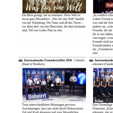
Ein Blick genügt, um zu erkennen: Diese Welt ist
„In wirklich sch
etwas ganz Besonderes. „Was für eine Welt“ handelt
wahrer Freund is
von der Schöpfung: Der Natur und all den Tieren –
was sind die Zeit
vor allem aber von den Menschen, die dazu bestimmt
anderes als „sch
sind, Teil von Gottes Plan zu sein.
Freunde, die mit 
die zu uns halten
Last tragen, wen
Freunde nicht ken
Freundschaften z
das „Freundestre
rein!
Internationales Freundestreffen 2026
- Unbeirrt
Internationale
(Band of Brothers)
erkennen (Famili
Trotz unterschiedlichen Meinungen gewisser
Eine Neuauflage 
Anschauungen, lasst uns nicht durch Diskussionen
Oratorium „Erzie
Zeit und Kraft absaugen und vom Wesentlichen
erkennen, das ist