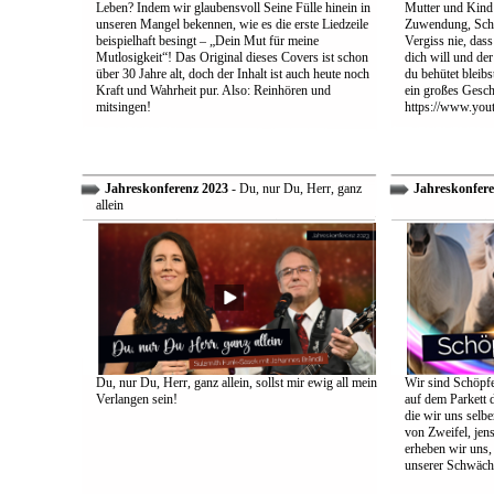
Leben? Indem wir glaubensvoll Seine Fülle hinein in
Mutter und Kind:
unseren Mangel bekennen, wie es die erste Liedzeile
Zuwendung, Schu
beispielhaft besingt – „Dein Mut für meine
Vergiss nie, dass
Mutlosigkeit“! Das Original dieses Covers ist schon
dich will und der
über 30 Jahre alt, doch der Inhalt ist auch heute noch
du behütet bleib
Kraft und Wahrheit pur. Also: Reinhören und
ein großes Gesch
mitsingen!
https://www.yo
Jahreskonferenz 2023
- Du, nur Du, Herr, ganz
Jahreskonfere
allein
Du, nur Du, Herr, ganz allein, sollst mir ewig all mein
Wir sind Schöpfe
Verlangen sein!
auf dem Parkett 
die wir uns selbe
von Zweifel, jens
erheben wir uns
unserer Schwäch