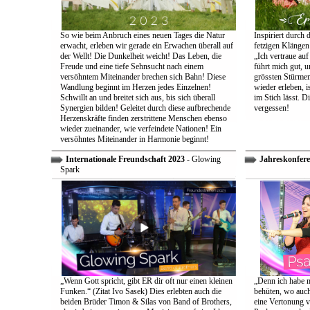
So wie beim Anbruch eines neuen Tages die Natur
Inspiriert durch 
erwacht, erleben wir gerade ein Erwachen überall auf
fetzigen Klängen
der Wellt! Die Dunkelheit weicht! Das Leben, die
„Ich vertraue auf
Freude und eine tiefe Sehnsucht nach einem
führt mich gut, 
versöhntem Miteinander brechen sich Bahn! Diese
grössten Stürmen
Wandlung beginnt im Herzen jedes Einzelnen!
wieder erleben, is
Schwillt an und breitet sich aus, bis sich überall
im Stich lässt. D
Synergien bilden! Geleitet durch diese aufbrechende
vergessen!
Herzenskräfte finden zerstrittene Menschen ebenso
wieder zueinander, wie verfeindete Nationen! Ein
versöhntes Miteinander in Harmonie beginnt!
Internationale Freundschaft 2023
- Glowing
Jahreskonfere
Spark
„Wenn Gott spricht, gibt ER dir oft nur einen kleinen
„Denn ich habe m
Funken.“ (Zitat Ivo Sasek) Dies erlebten auch die
behüten, wo auch
beiden Brüder Timon & Silas von Band of Brothers,
eine Vertonung v