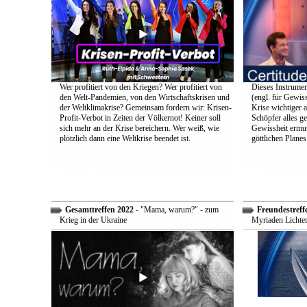
Wer profitiert von den Kriegen? Wer profitiert von
Dieses Instrumen
den Welt-Pandemien, von den Wirtschaftskrisen und
(engl. für Gewiss
der Weltklimakrise? Gemeinsam fordern wir: Krisen-
Krise wichtiger a
Profit-Verbot in Zeiten der Völkernot! Keiner soll
Schöpfer alles g
sich mehr an der Krise bereichern. Wer weiß, wie
Gewissheit ermuti
plötzlich dann eine Weltkrise beendet ist.
göttlichen Plane
Gesamttreffen 2022
- "Mama, warum?" - zum
Freundestreff
Krieg in der Ukraine
Myriaden Lichter