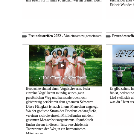
uns beten, für Frieden so lieblich wie im Garten Eden.
zueinander alles
Einheit Wunder 
Freundestreffen 2022
- Von einsam zu gemeinsam
Freundestreff
Beobachte einmal einen Vogelschwarm: Jeder
Es gibt Zeiten, i
einzelne Vogel kennt mündig seinen ganz
fühlst, bedroht w
persönlichen Weg und harmoniert dennoch
Lied stellt sich 
gleichzeitig perfekt mit dem gesamten Schwarm.
was dir "Jetzt ers
Diese Fähigkeit ist auch in uns Menschen angelegt:
Wo der göttliche Strom des Friedens entlangfließt,
vereinen sich die einzeln Mitfließenden mit dem
gesamten Menschheitsorganismus. Symbolisch
finden darum in diesem Tanz verschiedenste
Tänzerinnen den Weg in ein harmonisches
Miteinander.