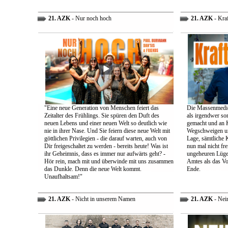
21. AZK
- Nur noch hoch
21. AZK
- Kra
"Eine neue Generation von Menschen feiert das
Die Massenmedie
Zeitalter des Frühlings. Sie spüren den Duft des
als irgendwer son
neuen Lebens und einer neuen Welt so deutlich wie
gemacht und an K
nie in ihrer Nase. Und Sie feiern diese neue Welt mit
Wegschweigen un
göttlichen Privilegien - die darauf warten, auch von
Lage, sämtliche 
Dir freigeschaltet zu werden - bereits heute! Was ist
nun mal nicht fre
ihr Geheimnis, dass es immer nur aufwärts geht? -
ungeheuren Lügen 
Hör rein, mach mit und überwinde mit uns zusammen
Amtes als das Vo
das Dunkle. Denn die neue Welt kommt.
Ende.
Unaufhaltsam!"
21. AZK
- Nicht in unserem Namen
21. AZK
- Nei