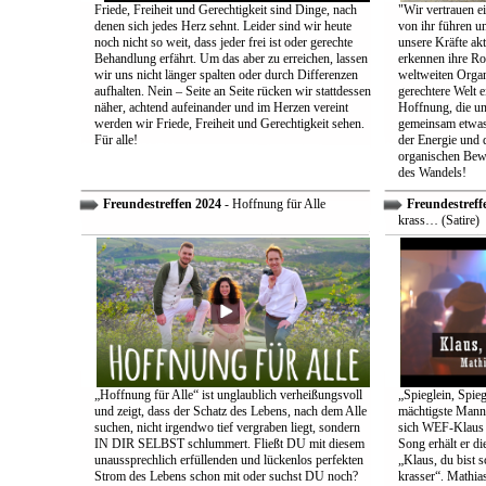
Friede, Freiheit und Gerechtigkeit sind Dinge, nach
"Wir vertrauen e
denen sich jedes Herz sehnt. Leider sind wir heute
von ihr führen un
noch nicht so weit, dass jeder frei ist oder gerechte
unsere Kräfte ak
Behandlung erfährt. Um das aber zu erreichen, lassen
erkennen ihre Rol
wir uns nicht länger spalten oder durch Differenzen
weltweiten Organ
aufhalten. Nein – Seite an Seite rücken wir stattdessen
gerechtere Welt e
näher, achtend aufeinander und im Herzen vereint
Hoffnung, die uns
werden wir Friede, Freiheit und Gerechtigkeit sehen.
gemeinsam etwas
Für alle!
der Energie und 
organischen Bewe
des Wandels!
Freundestreffen 2024
- Hoffnung für Alle
Freundestreff
krass… (Satire)
„Hoffnung für Alle“ ist unglaublich verheißungsvoll
„Spieglein, Spieg
und zeigt, dass der Schatz des Lebens, nach dem Alle
mächtigste Mann 
suchen, nicht irgendwo tief vergraben liegt, sondern
sich WEF-Klaus 
IN DIR SELBST schlummert. Fließt DU mit diesem
Song erhält er di
unaussprechlich erfüllenden und lückenlos perfekten
„Klaus, du bist 
Strom des Lebens schon mit oder suchst DU noch?
krasser“. Mathia