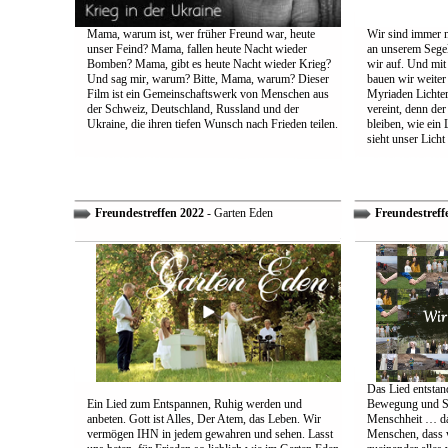
Mama, warum ist, wer früher Freund war, heute
Wir sind immer n
unser Feind? Mama, fallen heute Nacht wieder
an unserem Segel
Bomben? Mama, gibt es heute Nacht wieder Krieg?
wir auf. Und mit
Und sag mir, warum? Bitte, Mama, warum? Dieser
bauen wir weiter
Film ist ein Gemeinschaftswerk von Menschen aus
Myriaden Lichter
der Schweiz, Deutschland, Russland und der
vereint, denn de
Ukraine, die ihren tiefen Wunsch nach Frieden teilen.
bleiben, wie ein 
sieht unser Licht
Freundestreffen 2022
- Garten Eden
Freundestreff
Das Lied entstand
Ein Lied zum Entspannen, Ruhig werden und
Bewegung und So
anbeten. Gott ist Alles, Der Atem, das Leben. Wir
Menschheit … das
vermögen IHN in jedem gewahren und sehen. Lasst
Menschen, dass w