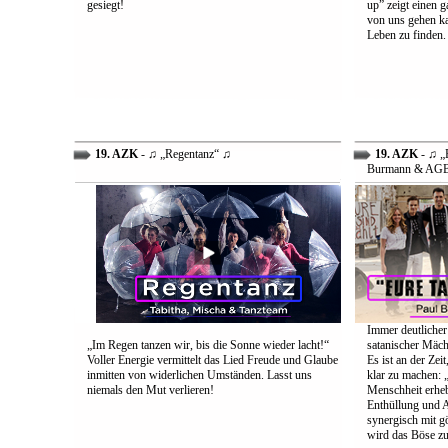
gesiegt!
up” zeigt einen 
von uns gehen ka
Leben zu finden.
19. AZK
- ♫ „Regentanz“ ♫
19. AZK
- ♫ „E
Burmann & AG
Immer deutlicher
„Im Regen tanzen wir, bis die Sonne wieder lacht!“
satanischer Mäch
Voller Energie vermittelt das Lied Freude und Glaube
Es ist an der Ze
inmitten von widerlichen Umständen. Lasst uns
klar zu machen: „
niemals den Mut verlieren!
Menschheit erheb
Enthüllung und A
synergisch mit g
wird das Böse zu