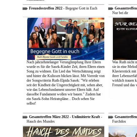
Freundestreffen 2022
- Begegne Gott in Euch
Gesamttreffen 
Nur bei dir
Nach jahrzehntelanger Verunglimpfung Ihrer Eltern
Was Ruth nicht m
wurde es für die Sasek-Kinder Zeit, ihren Eltern einen
sie in eine Melo
Song zu widmen. Ein Lied das Wertschätzung zeigt
Klavierstück mit
und hinter die Kulissen blicken lässt. Mit Vorrede von
ihrer Lebenserf
der Songwriterin Ruth-Elpida Sasek: "Wir erleben
wirklich trauen ka
seit der Kindheit die Ungerechtigkeit mit, sehen aber,
Freund und das 
wie das Lebensfundament unserer Eltern hält. Auf
dasselbe Fundament wollen wir bauen." Zudem hat
ein Sasek-Sohn Heiratspläne... Doch sehen Sie
selbst!
Gesamttreffen März 2022 - Unlimitierte Kraft
-
Gesamttreffen 
Hauch des Mundes
Furchtlos