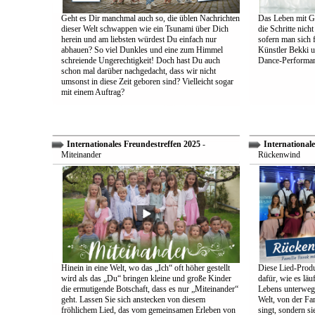
Geht es Dir manchmal auch so, die üblen Nachrichten
Das Leben mit Go
dieser Welt schwappen wie ein Tsunami über Dich
die Schritte nich
herein und am liebsten würdest Du einfach nur
sofern man sich 
abhauen? So viel Dunkles und eine zum Himmel
Künstler Bekki u
schreiende Ungerechtigkeit! Doch hast Du auch
Dance-Performan
schon mal darüber nachgedacht, dass wir nicht
umsonst in diese Zeit geboren sind? Vielleicht sogar
mit einem Auftrag?
Internationales Freundestreffen 2025
-
Internationale
Miteinander
Rückenwind
Hinein in eine Welt, wo das „Ich“ oft höher gestellt
Diese Lied-Produ
wird als das „Du“ bringen kleine und große Kinder
dafür, wie es lä
die ermutigende Botschaft, dass es nur „Miteinander“
Lebens unterwegs 
geht. Lassen Sie sich anstecken von diesem
Welt, von der Fam
fröhlichem Lied, das vom gemeinsamen Erleben von
singt, sondern sie