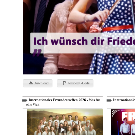
Download
<embed>-Code
Internationales Freundestreffen 2026
- Was für
Internationale
eine Welt