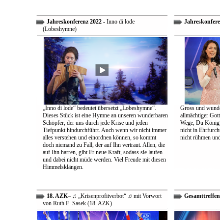
Jahreskonferenz 2022
- Inno di lode
Jahreskonfere
(Lobeshymne)
„Inno di lode“ bedeutet übersetzt „Lobeshymne“.
Gross und wunde
Dieses Stück ist eine Hymne an unseren wunderbaren
allmächtiger Got
Schöpfer, der uns durch jede Krise und jeden
Wege, Du König a
Tiefpunkt hindurchführt. Auch wenn wir nicht immer
nicht in Ehrfur
alles verstehen und einordnen können, so kommt
nicht rühmen und 
doch niemand zu Fall, der auf Ihn vertraut. Allen, die
auf Ihn harren, gibt Er neue Kraft, sodass sie laufen
und dabei nicht müde werden. Viel Freude mit diesen
Himmelsklängen.
18. AZK
– ♫ „Krisenprofitverbot“ ♫ mit Vorwort
Gesamttreffen
von Ruth E. Sasek (18. AZK)