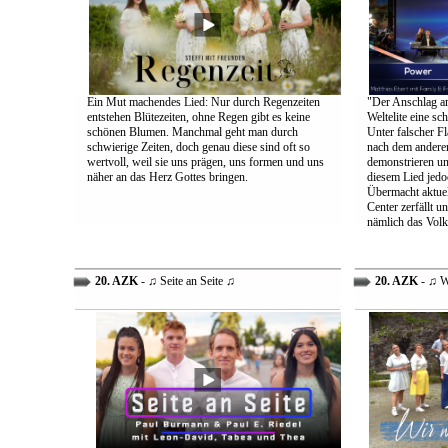
Ein Mut machendes Lied: Nur durch Regenzeiten
"Der Anschlag am
entstehen Blütezeiten, ohne Regen gibt es keine
Weltelite eine sc
schönen Blumen. Manchmal geht man durch
Unter falscher Fl
schwierige Zeiten, doch genau diese sind oft so
nach dem anderen
wertvoll, weil sie uns prägen, uns formen und uns
demonstrieren un
näher an das Herz Gottes bringen.
diesem Lied jedo
Übermacht aktuel
Center zerfällt u
nämlich das Volk
20. AZK
- ♫ Seite an Seite ♫
20. AZK
- ♫ W