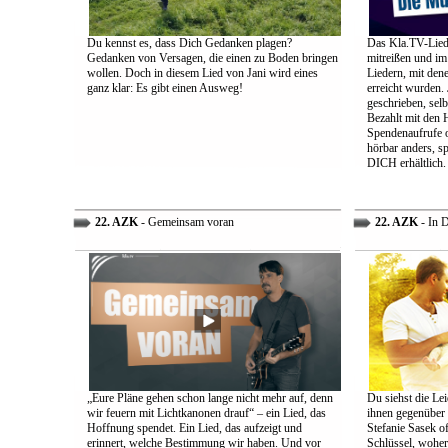
Du kennst es, dass Dich Gedanken plagen?
Das Kla.TV-Liede
Gedanken von Versagen, die einen zu Boden bringen
mitreißen und im
wollen. Doch in diesem Lied von Jani wird eines
Liedern, mit den
ganz klar: Es gibt einen Ausweg!
erreicht wurden.
geschrieben, selb
Bezahlt mit den 
Spendenaufrufe o
hörbar anders, sp
DICH erhältlich.
22. AZK
- Gemeinsam voran
22. AZK
- In 
„Eure Pläne gehen schon lange nicht mehr auf, denn
Du siehst die Lei
wir feuern mit Lichtkanonen drauf“ – ein Lied, das
ihnen gegenüber
Hoffnung spendet. Ein Lied, das aufzeigt und
Stefanie Sasek o
erinnert, welche Bestimmung wir haben. Und vor
Schlüssel, woher