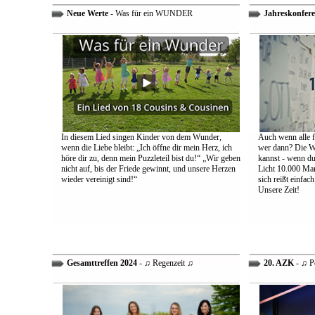
Neue Werte
- Was für ein WUNDER
Jahreskonfere
In diesem Lied singen Kinder von dem Wunder,
Auch wenn alle fa
wenn die Liebe bleibt: „Ich öffne dir mein Herz, ich
wer dann? Die We
höre dir zu, denn mein Puzzleteil bist du!“ „Wir geben
kannst - wenn du 
nicht auf, bis der Friede gewinnt, und unsere Herzen
Licht 10.000 Mann
wieder vereinigt sind!“
sich reißt einfac
Unsere Zeit!
Gesamttreffen 2024
- ♫ Regenzeit ♫
20. AZK
- ♫ P