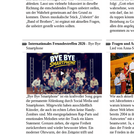
ablenken. Lasst uns vielmehr fokussiert in dieselbe
folgt: „Gott erk
Richtung die entscheidenden Fragen unbeirrt stellen,
wahrnehme, wenn
um der Wahrheit gemeinsam auf den Grund zu
sein darf, das is
kommen. Dieses musikalische Stück „Unbeirrt“ der
du toppen könnte
„Band of Brothers“, ist ergänzt mit aktuellen Fragen,
Beziehung zu Gott
die unbeirrt gestellt werden sollten.
allen drin angele
genommen zu we
Internationales Freundestreffen 2026
- Bye Bye
Fragen und A
Smartphone
Lied von Anna-S
„Bye Bye Smartphone“ ist ein kraftvoller Song gegen
Wie auch aktuell 
die permanente Ablenkung durch Social Media und
seit Jahrzehnten
Smartphones. Mitgewirkt haben ausschließlich
warum können wir
Künstler, die auch im echten Leben keine Handy-
dieser Welt leben
Zombies sind. Mit energiegeladenen Rap-Parts und
bereits 2004 in 
emotionalen Melodien setzt der Track ein klares
Antworten“ mit e
Statement: Grenzen ziehen, die eigene Freiheit
beantwortet. Ja, 
zurückerobern und wieder bewusster leben. Ein
dass der Friede a
moderner Ohrwurm, der den Zeitgeist trifft und
nie Frieden in de