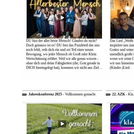
DU bist der aller beste Mensch! Glaubst du nicht?
Das Lied „Weißt d
Doch genauso ist es! DU bist das Puzzleteil das uns
inspiriert uns z
noch fehlt, reih dich ein und sei Teil einer neuen
Gottes und sein
Bewegung, wo jeder Mensch ob Groß oder Klein
unendlich große L
Wertschätzung erfährt. Weil wir alle genau wissen -
wenn wir seine 
ohne dich und deine Fähigkeiten (die, Gott gerade in
wir uns hinneinn
DICH hineingelegt hat), kommen wir nicht ans Ziel…
(Kinder-)Lied.
Jahreskonferenz 2025
- Vollkommen gemacht
22. AZK
- Kla.