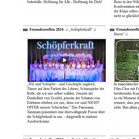
Jedenfalls: Hoffnung für Alle - Hoffnung für Dich!
Reise in den Wil
Konfrontation mit
der Klaus selbst 
nicht so glücklic
Freundestreffen 2024
- ♫ „Schöpferkraft“ ♫
Freundestreff
Herrn“ ♫
„Wir sind Schöpfer – und Geschöpfe zugleich,
In majestätischer
Tänzer auf dem Parkett des Lebens; Schauspieler der
Film-Chor mit Fr
Rolle, die wir uns selber wählen. Jenseits der
berührendes Kun
Dunkelheit von Zweifel, jenseits der Schatten von
ist ein Moment d
Erlebtem erheben wir uns, denn wir sind NICHT
erinnert, dass j
OPFER unserer Schwächen." Das Panorama-
steht. Ihm allein
Tanzteam präsentiert eine überwältigende Poesie über
die Schöpferkraft in uns – dargestellt in starkem
Ausdruckstanz.