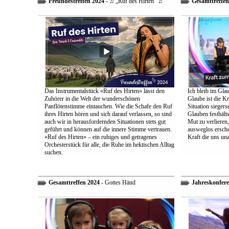
Freundestreffen 2024
- ♫ „Ruf des Hirten“ ♫
Gesamttreffen
Das Instrumentalstück «Ruf des Hirten» lässt den
Ich bleib im Glau
Zuhörer in die Welt der wunderschönen
Glaube ist die Kr
Panflötenstimme eintauchen. Wie die Schafe den Ruf
Situation sieger
ihres Hirten hören und sich darauf verlassen, so sind
Glauben festhält
auch wir in herausfordernden Situationen stets gut
Mut zu verlieren
geführt und können auf die innere Stimme vertrauen.
ausweglos ersche
«Ruf des Hirten» – ein ruhiges und getragenes
Kraft die uns un
Orchesterstück für alle, die Ruhe im hektischen Alltag
suchen.
Gesamttreffen 2024
- Gottes Händ
Jahreskonfere