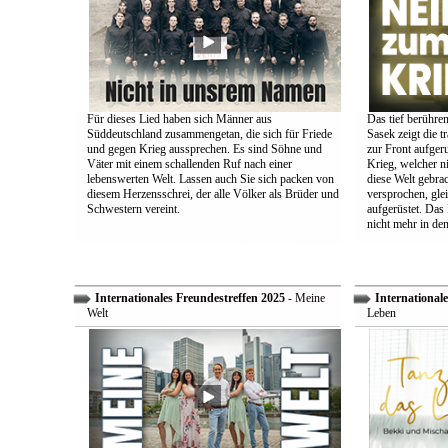
Für dieses Lied haben sich Männer aus
Das tief berühre
Süddeutschland zusammengetan, die sich für Friede
Sasek zeigt die t
und gegen Krieg aussprechen. Es sind Söhne und
zur Front aufger
Väter mit einem schallenden Ruf nach einer
Krieg, welcher n
lebenswerten Welt. Lassen auch Sie sich packen von
diese Welt gebra
diesem Herzensschrei, der alle Völker als Brüder und
versprochen, glei
Schwestern vereint.
aufgerüstet. Das
nicht mehr in den
Internationales Freundestreffen 2025
- Meine
Internationale
Welt
Leben