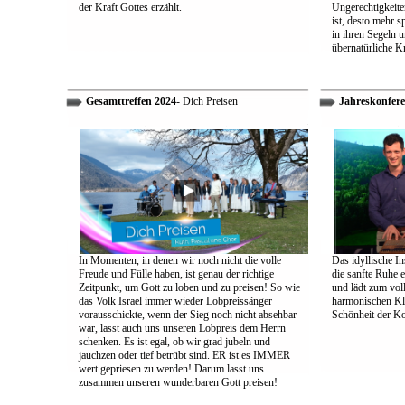
der Kraft Gottes erzählt.
Ungerechtigkeiten
ist, desto mehr 
in ihren Segeln 
übernatürliche Kr
Gesamttreffen 2024
- Dich Preisen
Jahreskonfere
In Momenten, in denen wir noch nicht die volle
Das idyllische In
Freude und Fülle haben, ist genau der richtige
die sanfte Ruhe 
Zeitpunkt, um Gott zu loben und zu preisen! So wie
und lädt zum vol
das Volk Israel immer wieder Lobpreissänger
harmonischen Klä
vorausschickte, wenn der Sieg noch nicht absehbar
Schönheit der K
war, lasst auch uns unseren Lobpreis dem Herrn
schenken. Es ist egal, ob wir grad jubeln und
jauchzen oder tief betrübt sind. ER ist es IMMER
wert gepriesen zu werden! Darum lasst uns
zusammen unseren wunderbaren Gott preisen!