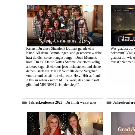
Kennst Du diese Situation? Du hast gerade eine
Was glaubst du, 
Krise. All deine Bemühungen sind gescheitert – dabei
bekommt? Völlig 
hast du dich so sehr angestrengt... Doch Moment,
glaubst du, wie 
hörst Du es? Da ist Gottes Stimme, die etwas völlig
musst? Nehmen bi
anderes sagt: „Bleib dort jetzt nicht stehen und richte
deinen Blick auf MICH! Wirf alle deine Vergehen
von dir und schaff‘ dir ein neues Herz! Hör auf, auf
Altes zu sehen - nimm MEIN Wort, das neue Kraft
gibt, und MEINEN Geist, der siegt!“.
Jahreskonferenz 2023
- Du in mir weisst alles
Jahreskonfere