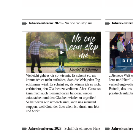
Jahreskonferenz 2023
- No one can stop me
Jahreskonfere
Vielleicht geht es dir so wie mir: Es scheint so, als
„Die neue Welt w
könnte ich es nicht aufhalten, dass die Welt jeden Tag
Jetzt und Hier!“ 
schlimmer wird. Es scheint so, als könnte ich es nicht
verheißungsvolle
verhindern, den Glauben zu verlieren. Aber: Genauso
Brändli, das uns 
kann mich auch niemand daran hindern, wieder
praktisch aufzub
aufzustehen und den Glauben wieder zu ergreifen!
Selbst wenn wir schwach sind, kann uns niemand
stoppen, weil Gott, der über allem ist, durch uns lebt
und wirkt.
Jahreskonferenz 2023
- Schaff dir ein neues Herz
Jahreskonfere