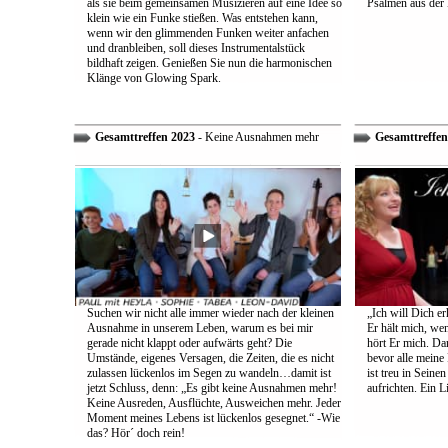
als sie beim gemeinsamen Musizieren auf eine Idee so
Psalmen aus der 
klein wie ein Funke stießen. Was entstehen kann,
wenn wir den glimmenden Funken weiter anfachen
und dranbleiben, soll dieses Instrumentalstück
bildhaft zeigen. Genießen Sie nun die harmonischen
Klänge von Glowing Spark.
Gesamttreffen 2023
- Keine Ausnahmen mehr
Gesamttreffen
Suchen wir nicht alle immer wieder nach der kleinen
„Ich will Dich e
Ausnahme in unserem Leben, warum es bei mir
Er hält mich, wen
gerade nicht klappt oder aufwärts geht? Die
hört Er mich. Dar
Umstände, eigenes Versagen, die Zeiten, die es nicht
bevor alle meine
zulassen lückenlos im Segen zu wandeln…damit ist
ist treu in Sein
jetzt Schluss, denn: „Es gibt keine Ausnahmen mehr!
aufrichten. Ein 
Keine Ausreden, Ausflüchte, Ausweichen mehr. Jeder
Moment meines Lebens ist lückenlos gesegnet.“ -Wie
das? Hör´ doch rein!