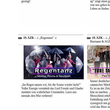
gesiegt!
up” zeigt einen 
von uns gehen ka
Leben zu finden.
19. AZK
- ♫ „Regentanz“ ♫
19. AZK
- ♫ „E
Burmann & AG
Immer deutlicher
„Im Regen tanzen wir, bis die Sonne wieder lacht!“
satanischer Mäch
Voller Energie vermittelt das Lied Freude und Glaube
Es ist an der Ze
inmitten von widerlichen Umständen. Lasst uns
klar zu machen: „
niemals den Mut verlieren!
Menschheit erheb
Enthüllung und A
synergisch mit g
wird das Böse zu