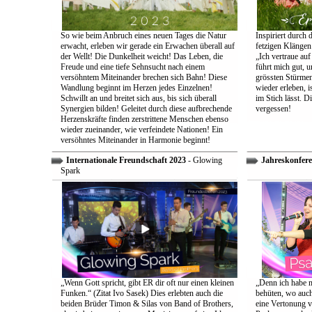
So wie beim Anbruch eines neuen Tages die Natur
Inspiriert durch 
erwacht, erleben wir gerade ein Erwachen überall auf
fetzigen Klängen
der Wellt! Die Dunkelheit weicht! Das Leben, die
„Ich vertraue auf
Freude und eine tiefe Sehnsucht nach einem
führt mich gut, 
versöhntem Miteinander brechen sich Bahn! Diese
grössten Stürmen
Wandlung beginnt im Herzen jedes Einzelnen!
wieder erleben, is
Schwillt an und breitet sich aus, bis sich überall
im Stich lässt. D
Synergien bilden! Geleitet durch diese aufbrechende
vergessen!
Herzenskräfte finden zerstrittene Menschen ebenso
wieder zueinander, wie verfeindete Nationen! Ein
versöhntes Miteinander in Harmonie beginnt!
Internationale Freundschaft 2023
- Glowing
Jahreskonfere
Spark
„Wenn Gott spricht, gibt ER dir oft nur einen kleinen
„Denn ich habe m
Funken.“ (Zitat Ivo Sasek) Dies erlebten auch die
behüten, wo auch
beiden Brüder Timon & Silas von Band of Brothers,
eine Vertonung v