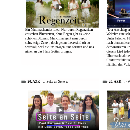
Ein Mut machendes Lied: Nur durch Regenzeiten
"Der Anschlag am
entstehen Blütezeiten, ohne Regen gibt es keine
Weltelite eine sc
schönen Blumen. Manchmal geht man durch
Unter falscher Fl
schwierige Zeiten, doch genau diese sind oft so
nach dem anderen
wertvoll, weil sie uns prägen, uns formen und uns
demonstrieren un
näher an das Herz Gottes bringen.
diesem Lied jedo
Übermacht aktuel
Center zerfällt u
nämlich das Volk
20. AZK
- ♫ Seite an Seite ♫
20. AZK
- ♫ W