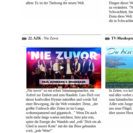
allem: Es ist der Titelsong der neuen Welt.
Dingen dieser We
zu verändern. "Ni
Schwachheit, find
Denn diese Welt 
die in Schwachhe
22. AZK
- Nie Zuvor
TV-Musikspez
„Nie zuvor“ ist ein echter Stimmungsmacher, ein
In Zeiten, wo kei
Aufruf zur Einheit und zum Handeln. Lass Dich von
und alles vorbei s
dieser kraftvollen Hymne mitreißen und werde Teil
zum himmlischen 
einer Bewegung, die die Welt verändert. Denn, „der
Adler sein Junges
größte Umbruch aller Zeiten ist im Gange,
uns neue Flügel,
weltumspannend und gigantisch..." Wenn Du auch
über unsere Her
nicht mehr lange warten möchtest, höre jetzt rein,
spüre die Energie des Wandels und „reih‘ Dich ein als
Glied in unsere Kette" mit der das Böse gebunden
wird, „jede Wette!"