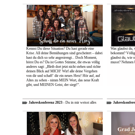
Kennst Du diese Situation? Du hast gerade eine
Was glaubst du, 
Krise. All deine Bemühungen sind gescheitert – dabei
bekommt? Völlig 
hast du dich so sehr angestrengt... Doch Moment,
glaubst du, wie 
hörst Du es? Da ist Gottes Stimme, die etwas völlig
musst? Nehmen bi
anderes sagt: „Bleib dort jetzt nicht stehen und richte
deinen Blick auf MICH! Wirf alle deine Vergehen
von dir und schaff‘ dir ein neues Herz! Hör auf, auf
Altes zu sehen - nimm MEIN Wort, das neue Kraft
gibt, und MEINEN Geist, der siegt!“.
Jahreskonferenz 2023
- Du in mir weisst alles
Jahreskonfere