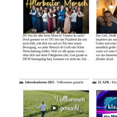
DU bist der aller beste Mensch! Glaubst du nicht?
Das Lied „Weißt d
Doch genauso ist es! DU bist das Puzzleteil das uns
inspiriert uns z
noch fehlt, reih dich ein und sei Teil einer neuen
Gottes und sein
Bewegung, wo jeder Mensch ob Groß oder Klein
unendlich große L
Wertschätzung erfährt. Weil wir alle genau wissen -
wenn wir seine 
ohne dich und deine Fähigkeiten (die, Gott gerade in
wir uns hinneinn
DICH hineingelegt hat), kommen wir nicht ans Ziel…
(Kinder-)Lied.
Jahreskonferenz 2025
- Vollkommen gemacht
22. AZK
- Kla.