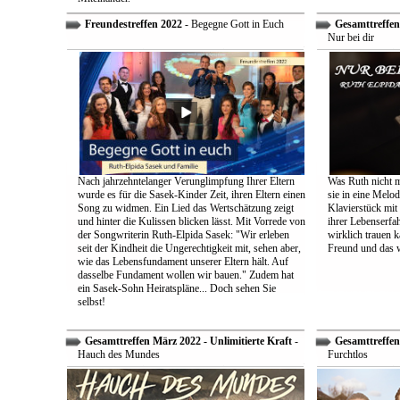
Freundestreffen 2022
- Begegne Gott in Euch
Gesamttreffen 
Nur bei dir
Nach jahrzehntelanger Verunglimpfung Ihrer Eltern
Was Ruth nicht m
wurde es für die Sasek-Kinder Zeit, ihren Eltern einen
sie in eine Melo
Song zu widmen. Ein Lied das Wertschätzung zeigt
Klavierstück mit
und hinter die Kulissen blicken lässt. Mit Vorrede von
ihrer Lebenserf
der Songwriterin Ruth-Elpida Sasek: "Wir erleben
wirklich trauen ka
seit der Kindheit die Ungerechtigkeit mit, sehen aber,
Freund und das 
wie das Lebensfundament unserer Eltern hält. Auf
dasselbe Fundament wollen wir bauen." Zudem hat
ein Sasek-Sohn Heiratspläne... Doch sehen Sie
selbst!
Gesamttreffen März 2022 - Unlimitierte Kraft
-
Gesamttreffen 
Hauch des Mundes
Furchtlos