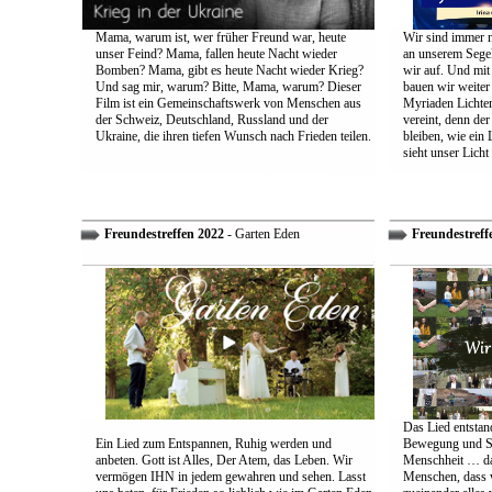
Mama, warum ist, wer früher Freund war, heute
Wir sind immer n
unser Feind? Mama, fallen heute Nacht wieder
an unserem Segel
Bomben? Mama, gibt es heute Nacht wieder Krieg?
wir auf. Und mit
Und sag mir, warum? Bitte, Mama, warum? Dieser
bauen wir weiter
Film ist ein Gemeinschaftswerk von Menschen aus
Myriaden Lichter
der Schweiz, Deutschland, Russland und der
vereint, denn de
Ukraine, die ihren tiefen Wunsch nach Frieden teilen.
bleiben, wie ein 
sieht unser Licht
Freundestreffen 2022
- Garten Eden
Freundestreff
Das Lied entstand
Ein Lied zum Entspannen, Ruhig werden und
Bewegung und So
anbeten. Gott ist Alles, Der Atem, das Leben. Wir
Menschheit … das
vermögen IHN in jedem gewahren und sehen. Lasst
Menschen, dass w