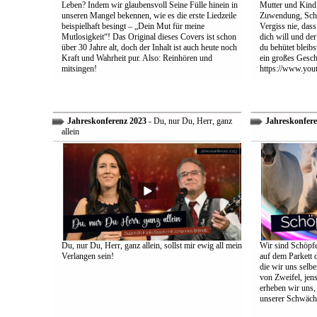
Leben? Indem wir glaubensvoll Seine Fülle hinein in
Mutter und Kind:
unseren Mangel bekennen, wie es die erste Liedzeile
Zuwendung, Schu
beispielhaft besingt – „Dein Mut für meine
Vergiss nie, dass
Mutlosigkeit“! Das Original dieses Covers ist schon
dich will und der
über 30 Jahre alt, doch der Inhalt ist auch heute noch
du behütet bleib
Kraft und Wahrheit pur. Also: Reinhören und
ein großes Gesch
mitsingen!
https://www.yo
Jahreskonferenz 2023
- Du, nur Du, Herr, ganz
Jahreskonfere
allein
Du, nur Du, Herr, ganz allein, sollst mir ewig all mein
Wir sind Schöpfe
Verlangen sein!
auf dem Parkett 
die wir uns selbe
von Zweifel, jens
erheben wir uns
unserer Schwäch