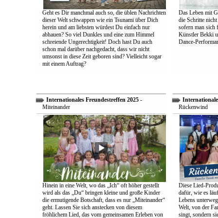
Geht es Dir manchmal auch so, die üblen Nachrichten
Das Leben mit Go
dieser Welt schwappen wie ein Tsunami über Dich
die Schritte nich
herein und am liebsten würdest Du einfach nur
sofern man sich 
abhauen? So viel Dunkles und eine zum Himmel
Künstler Bekki u
schreiende Ungerechtigkeit! Doch hast Du auch
Dance-Performan
schon mal darüber nachgedacht, dass wir nicht
umsonst in diese Zeit geboren sind? Vielleicht sogar
mit einem Auftrag?
Internationales Freundestreffen 2025
-
Internationale
Miteinander
Rückenwind
Hinein in eine Welt, wo das „Ich“ oft höher gestellt
Diese Lied-Produ
wird als das „Du“ bringen kleine und große Kinder
dafür, wie es lä
die ermutigende Botschaft, dass es nur „Miteinander“
Lebens unterwegs 
geht. Lassen Sie sich anstecken von diesem
Welt, von der Fam
fröhlichem Lied, das vom gemeinsamen Erleben von
singt, sondern sie