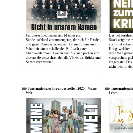
Für dieses Lied haben sich Männer aus
Das tief berühre
Süddeutschland zusammengetan, die sich für Friede
Sasek zeigt die t
und gegen Krieg aussprechen. Es sind Söhne und
zur Front aufger
Väter mit einem schallenden Ruf nach einer
Krieg, welcher n
lebenswerten Welt. Lassen auch Sie sich packen von
diese Welt gebra
diesem Herzensschrei, der alle Völker als Brüder und
versprochen, glei
Schwestern vereint.
aufgerüstet. Das
nicht mehr in den
Internationales Freundestreffen 2025
- Meine
Internationale
Welt
Leben