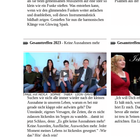
als sie beim gemeinsamen Musizieren auf eine Idee so
Psalmen aus der 
klein wie ein Funke stießen. Was entstehen kann,
wenn wir den glimmenden Funken weiter anfachen
und dranbleiben, soll dieses Instrumentalstück
bildhaft zeigen. Genießen Sie nun die harmonischen
Klänge von Glowing Spark.
Gesamttreffen 2023
- Keine Ausnahmen mehr
Gesamttreffen
Suchen wir nicht alle immer wieder nach der kleinen
„Ich will Dich e
Ausnahme in unserem Leben, warum es bei mir
Er hält mich, wen
gerade nicht klappt oder aufwärts geht? Die
hört Er mich. Dar
Umstände, eigenes Versagen, die Zeiten, die es nicht
bevor alle meine
zulassen lückenlos im Segen zu wandeln…damit ist
ist treu in Sein
jetzt Schluss, denn: „Es gibt keine Ausnahmen mehr!
aufrichten. Ein 
Keine Ausreden, Ausflüchte, Ausweichen mehr. Jeder
Moment meines Lebens ist lückenlos gesegnet.“ -Wie
das? Hör´ doch rein!