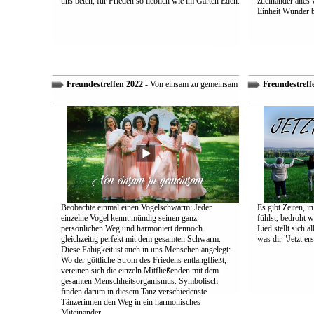
uns beten, für Frieden so lieblich wie im Garten Eden.
zueinander alles
Einheit Wunder 
Freundestreffen 2022
- Von einsam zu gemeinsam
Freundestreff
Beobachte einmal einen Vogelschwarm: Jeder
Es gibt Zeiten, i
einzelne Vogel kennt mündig seinen ganz
fühlst, bedroht w
persönlichen Weg und harmoniert dennoch
Lied stellt sich 
gleichzeitig perfekt mit dem gesamten Schwarm.
was dir "Jetzt ers
Diese Fähigkeit ist auch in uns Menschen angelegt:
Wo der göttliche Strom des Friedens entlangfließt,
vereinen sich die einzeln Mitfließenden mit dem
gesamten Menschheitsorganismus. Symbolisch
finden darum in diesem Tanz verschiedenste
Tänzerinnen den Weg in ein harmonisches
Miteinander.