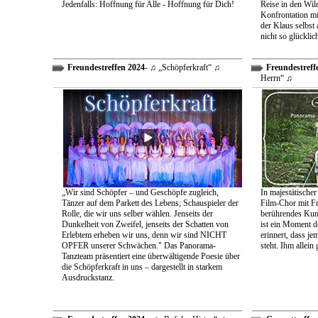
Jedenfalls: Hoffnung für Alle - Hoffnung für Dich!
Reise in den Wil
Konfrontation mit
der Klaus selbst 
nicht so glücklic
Freundestreffen 2024
- ♫ „Schöpferkraft“ ♫
Freundestreff
Herrn“ ♫
„Wir sind Schöpfer – und Geschöpfe zugleich,
In majestätischer
Tänzer auf dem Parkett des Lebens; Schauspieler der
Film-Chor mit Fr
Rolle, die wir uns selber wählen. Jenseits der
berührendes Kun
Dunkelheit von Zweifel, jenseits der Schatten von
ist ein Moment d
Erlebtem erheben wir uns, denn wir sind NICHT
erinnert, dass j
OPFER unserer Schwächen." Das Panorama-
steht. Ihm allein
Tanzteam präsentiert eine überwältigende Poesie über
die Schöpferkraft in uns – dargestellt in starkem
Ausdruckstanz.