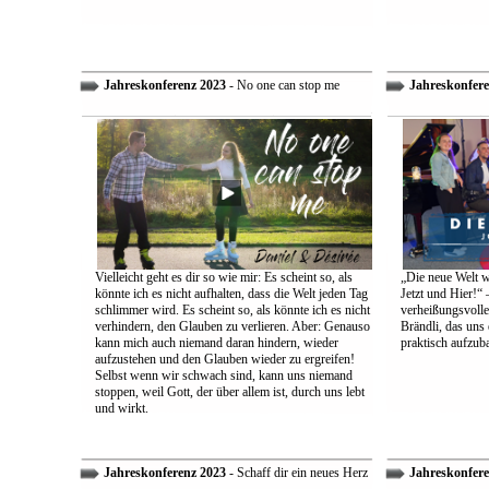
Jahreskonferenz 2023
- No one can stop me
Jahreskonfere
Vielleicht geht es dir so wie mir: Es scheint so, als
„Die neue Welt w
könnte ich es nicht aufhalten, dass die Welt jeden Tag
Jetzt und Hier!“ 
schlimmer wird. Es scheint so, als könnte ich es nicht
verheißungsvolle
verhindern, den Glauben zu verlieren. Aber: Genauso
Brändli, das uns 
kann mich auch niemand daran hindern, wieder
praktisch aufzub
aufzustehen und den Glauben wieder zu ergreifen!
Selbst wenn wir schwach sind, kann uns niemand
stoppen, weil Gott, der über allem ist, durch uns lebt
und wirkt.
Jahreskonferenz 2023
- Schaff dir ein neues Herz
Jahreskonfere