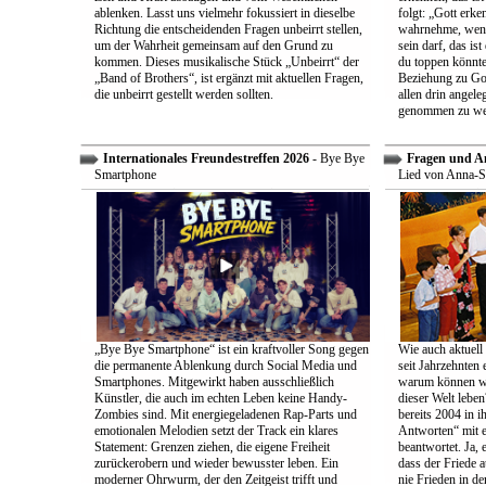
ablenken. Lasst uns vielmehr fokussiert in dieselbe
folgt: „Gott erk
Richtung die entscheidenden Fragen unbeirrt stellen,
wahrnehme, wenn
um der Wahrheit gemeinsam auf den Grund zu
sein darf, das is
kommen. Dieses musikalische Stück „Unbeirrt“ der
du toppen könnte
„Band of Brothers“, ist ergänzt mit aktuellen Fragen,
Beziehung zu Gott
die unbeirrt gestellt werden sollten.
allen drin angele
genommen zu we
Internationales Freundestreffen 2026
- Bye Bye
Fragen und A
Smartphone
Lied von Anna-S
„Bye Bye Smartphone“ ist ein kraftvoller Song gegen
Wie auch aktuell 
die permanente Ablenkung durch Social Media und
seit Jahrzehnten
Smartphones. Mitgewirkt haben ausschließlich
warum können wir
Künstler, die auch im echten Leben keine Handy-
dieser Welt leben
Zombies sind. Mit energiegeladenen Rap-Parts und
bereits 2004 in 
emotionalen Melodien setzt der Track ein klares
Antworten“ mit e
Statement: Grenzen ziehen, die eigene Freiheit
beantwortet. Ja, 
zurückerobern und wieder bewusster leben. Ein
dass der Friede a
moderner Ohrwurm, der den Zeitgeist trifft und
nie Frieden in de