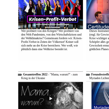
Wer profitiert von den Kriegen? Wer profitiert von
Dieses Instrumen
den Welt-Pandemien, von den Wirtschaftskrisen und
(engl. für Gewiss
der Weltklimakrise? Gemeinsam fordern wir: Krisen-
Krise wichtiger a
Profit-Verbot in Zeiten der Völkernot! Keiner soll
Schöpfer alles g
sich mehr an der Krise bereichern. Wer weiß, wie
Gewissheit ermuti
plötzlich dann eine Weltkrise beendet ist.
göttlichen Plane
Gesamttreffen 2022
- "Mama, warum?" - zum
Freundestreff
Krieg in der Ukraine
Myriaden Lichter