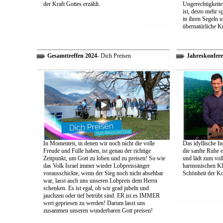
der Kraft Gottes erzählt.
Ungerechtigkeiten
ist, desto mehr 
in ihren Segeln 
übernatürliche Kr
Gesamttreffen 2024
- Dich Preisen
Jahreskonfere
In Momenten, in denen wir noch nicht die volle
Das idyllische In
Freude und Fülle haben, ist genau der richtige
die sanfte Ruhe 
Zeitpunkt, um Gott zu loben und zu preisen! So wie
und lädt zum vol
das Volk Israel immer wieder Lobpreissänger
harmonischen Klä
vorausschickte, wenn der Sieg noch nicht absehbar
Schönheit der K
war, lasst auch uns unseren Lobpreis dem Herrn
schenken. Es ist egal, ob wir grad jubeln und
jauchzen oder tief betrübt sind. ER ist es IMMER
wert gepriesen zu werden! Darum lasst uns
zusammen unseren wunderbaren Gott preisen!