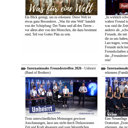
Ein Blick genügt, um zu erkennen: Diese Welt ist
„In wirklich sch
etwas ganz Besonderes. „Was für eine Welt“ handelt
wahrer Freund is
von der Schöpfung: Der Natur und all den Tieren –
was sind die Zeit
vor allem aber von den Menschen, die dazu bestimmt
anderes als „sch
sind, Teil von Gottes Plan zu sein.
Freunde, die mit 
die zu uns halten
Last tragen, wen
Freunde nicht ken
Freundschaften z
das „Freundestre
rein!
Internationales Freundestreffen 2026
- Unbeirrt
Internationale
(Band of Brothers)
erkennen (Famili
Trotz unterschiedlichen Meinungen gewisser
Eine Neuauflage 
Anschauungen, lasst uns nicht durch Diskussionen
Oratorium „Erzie
Zeit und Kraft absaugen und vom Wesentlichen
erkennen, das ist