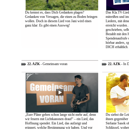
Du kennst es, dass Dich Gedanken plagen?
Das Kla.TV-Liede
Gedanken von Versagen, die einen zu Boden bringen
mitreißen und im
wollen. Doch in diesem Lied von Jani wird eines
Liedern, mit den
ganz klar: Es gibt einen Ausweg!
erreicht wurden.
geschrieben, selb
Bezahlt mit den 
Spendenaufrufe o
hörbar anders, sp
DICH erhältlich.
22. AZK
- Gemeinsam voran
22. AZK
- In 
„Eure Pläne gehen schon lange nicht mehr auf, denn
Du siehst die Lei
wir feuern mit Lichtkanonen drauf“ – ein Lied, das
ihnen gegenüber
Hoffnung spendet. Ein Lied, das aufzeigt und
Stefanie Sasek o
erinnert, welche Bestimmung wir haben. Und vor
Schlüssel, woher