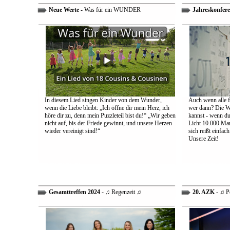
Neue Werte
- Was für ein WUNDER
Jahreskonfere
In diesem Lied singen Kinder von dem Wunder,
Auch wenn alle fa
wenn die Liebe bleibt: „Ich öffne dir mein Herz, ich
wer dann? Die We
höre dir zu, denn mein Puzzleteil bist du!“ „Wir geben
kannst - wenn du 
nicht auf, bis der Friede gewinnt, und unsere Herzen
Licht 10.000 Mann
wieder vereinigt sind!“
sich reißt einfac
Unsere Zeit!
Gesamttreffen 2024
- ♫ Regenzeit ♫
20. AZK
- ♫ P