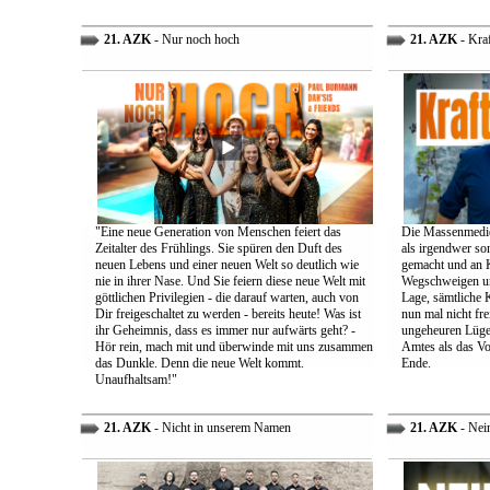
21. AZK
- Nur noch hoch
21. AZK
- Kra
"Eine neue Generation von Menschen feiert das
Die Massenmedie
Zeitalter des Frühlings. Sie spüren den Duft des
als irgendwer son
neuen Lebens und einer neuen Welt so deutlich wie
gemacht und an K
nie in ihrer Nase. Und Sie feiern diese neue Welt mit
Wegschweigen un
göttlichen Privilegien - die darauf warten, auch von
Lage, sämtliche 
Dir freigeschaltet zu werden - bereits heute! Was ist
nun mal nicht fre
ihr Geheimnis, dass es immer nur aufwärts geht? -
ungeheuren Lügen 
Hör rein, mach mit und überwinde mit uns zusammen
Amtes als das Vo
das Dunkle. Denn die neue Welt kommt.
Ende.
Unaufhaltsam!"
21. AZK
- Nicht in unserem Namen
21. AZK
- Nei