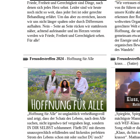
Friede, Freiheit und Gerechtigkeit sind Dinge, nach
"Wir vertrauen e
denen sich jedes Herz sehnt. Leider sind wir heute
von ihr führen un
noch nicht so weit, dass jeder frei ist oder gerechte
unsere Kräfte ak
Behandlung erfährt. Um das aber zu erreichen, lassen
erkennen ihre Rol
wir uns nicht länger spalten oder durch Differenzen
weltweiten Organ
aufhalten. Nein – Seite an Seite rücken wir stattdessen
gerechtere Welt e
näher, achtend aufeinander und im Herzen vereint
Hoffnung, die uns
werden wir Friede, Freiheit und Gerechtigkeit sehen.
gemeinsam etwas
Für alle!
der Energie und 
organischen Bewe
des Wandels!
Freundestreffen 2024
- Hoffnung für Alle
Freundestreff
krass… (Satire)
„Hoffnung für Alle“ ist unglaublich verheißungsvoll
„Spieglein, Spieg
und zeigt, dass der Schatz des Lebens, nach dem Alle
mächtigste Mann 
suchen, nicht irgendwo tief vergraben liegt, sondern
sich WEF-Klaus 
IN DIR SELBST schlummert. Fließt DU mit diesem
Song erhält er di
unaussprechlich erfüllenden und lückenlos perfekten
„Klaus, du bist 
Strom des Lebens schon mit oder suchst DU noch?
krasser“. Mathia