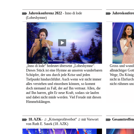
Jahreskonferenz 2022
- Inno di lode
Jahreskonfere
(Lobeshymne)
„Inno di lode“ bedeutet übersetzt „Lobeshymne“.
Gross und wunde
Dieses Stück ist eine Hymne an unseren wunderbaren
allmächtiger Got
Schöpfer, der uns durch jede Krise und jeden
Wege, Du König a
Tiefpunkt hindurchführt. Auch wenn wir nicht immer
nicht in Ehrfur
alles verstehen und einordnen können, so kommt
nicht rühmen und 
doch niemand zu Fall, der auf Ihn vertraut. Allen, die
auf Ihn harren, gibt Er neue Kraft, sodass sie laufen
und dabei nicht müde werden. Viel Freude mit diesen
Himmelsklängen.
18. AZK
– ♫ „Krisenprofitverbot“ ♫ mit Vorwort
Gesamttreffen
von Ruth E. Sasek (18. AZK)