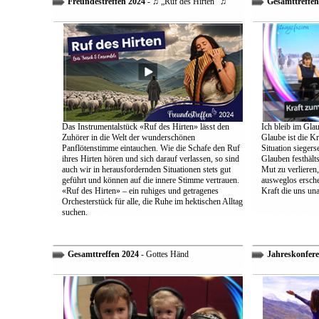
Freundestreffen 2024
- ♫ „Ruf des Hirten“ ♫
Gesamttreffen
Das Instrumentalstück «Ruf des Hirten» lässt den
Ich bleib im Glau
Zuhörer in die Welt der wunderschönen
Glaube ist die Kr
Panflötenstimme eintauchen. Wie die Schafe den Ruf
Situation sieger
ihres Hirten hören und sich darauf verlassen, so sind
Glauben festhält
auch wir in herausfordernden Situationen stets gut
Mut zu verlieren
geführt und können auf die innere Stimme vertrauen.
ausweglos ersche
«Ruf des Hirten» – ein ruhiges und getragenes
Kraft die uns un
Orchesterstück für alle, die Ruhe im hektischen Alltag
suchen.
Gesamttreffen 2024
- Gottes Händ
Jahreskonfere