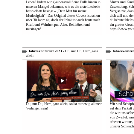
Leben? Indem wir glaubensvoll Seine Fülle hinein in
Mutter und Kind:
unseren Mangel bekennen, wie es die erste Liedzeile
Zuwendung, Schu
beispielhaft besingt – „Dein Mut für meine
Vergiss nie, dass
Mutlosigkeit“! Das Original dieses Covers ist schon
dich will und der
über 30 Jahre alt, doch der Inhalt ist auch heute noch
du behütet bleib
Kraft und Wahrheit pur. Also: Reinhören und
ein großes Gesch
mitsingen!
https://www.yo
Jahreskonferenz 2023
- Du, nur Du, Herr, ganz
Jahreskonfere
allein
Du, nur Du, Herr, ganz allein, sollst mir ewig all mein
Wir sind Schöpfe
Verlangen sein!
auf dem Parkett 
die wir uns selbe
von Zweifel, jens
erheben wir uns
unserer Schwäch