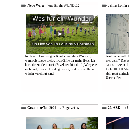
Neue Werte
- Was für ein WUNDER
Jahreskonfere
In diesem Lied singen Kinder von dem Wunder,
Auch wenn alle fa
wenn die Liebe bleibt: „Ich öffne dir mein Herz, ich
wer dann? Die We
höre dir zu, denn mein Puzzleteil bist du!“ „Wir geben
kannst - wenn du 
nicht auf, bis der Friede gewinnt, und unsere Herzen
Licht 10.000 Mann
wieder vereinigt sind!“
sich reißt einfac
Unsere Zeit!
Gesamttreffen 2024
- ♫ Regenzeit ♫
20. AZK
- ♫ P