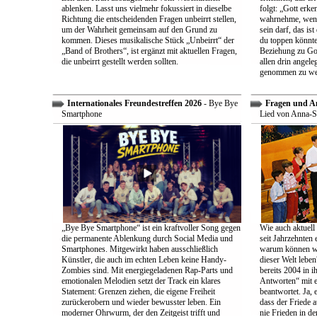
ablenken. Lasst uns vielmehr fokussiert in dieselbe
folgt: „Gott erk
Richtung die entscheidenden Fragen unbeirrt stellen,
wahrnehme, wenn
um der Wahrheit gemeinsam auf den Grund zu
sein darf, das is
kommen. Dieses musikalische Stück „Unbeirrt“ der
du toppen könnte
„Band of Brothers“, ist ergänzt mit aktuellen Fragen,
Beziehung zu Gott
die unbeirrt gestellt werden sollten.
allen drin angele
genommen zu we
Internationales Freundestreffen 2026
- Bye Bye
Fragen und A
Smartphone
Lied von Anna-S
„Bye Bye Smartphone“ ist ein kraftvoller Song gegen
Wie auch aktuell 
die permanente Ablenkung durch Social Media und
seit Jahrzehnten
Smartphones. Mitgewirkt haben ausschließlich
warum können wir
Künstler, die auch im echten Leben keine Handy-
dieser Welt leben
Zombies sind. Mit energiegeladenen Rap-Parts und
bereits 2004 in 
emotionalen Melodien setzt der Track ein klares
Antworten“ mit e
Statement: Grenzen ziehen, die eigene Freiheit
beantwortet. Ja, 
zurückerobern und wieder bewusster leben. Ein
dass der Friede a
moderner Ohrwurm, der den Zeitgeist trifft und
nie Frieden in de