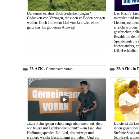
Du kennst es, dass Dich Gedanken plagen?
Das Kla.TV-Liede
Gedanken von Versagen, die einen zu Boden bringen
mitreißen und im
wollen. Doch in diesem Lied von Jani wird eines
Liedern, mit den
ganz klar: Es gibt einen Ausweg!
erreicht wurden.
geschrieben, selb
Bezahlt mit den 
Spendenaufrufe o
hörbar anders, sp
DICH erhältlich.
22. AZK
- Gemeinsam voran
22. AZK
- In 
„Eure Pläne gehen schon lange nicht mehr auf, denn
Du siehst die Lei
wir feuern mit Lichtkanonen drauf“ – ein Lied, das
ihnen gegenüber
Hoffnung spendet. Ein Lied, das aufzeigt und
Stefanie Sasek o
erinnert, welche Bestimmung wir haben. Und vor
Schlüssel, woher