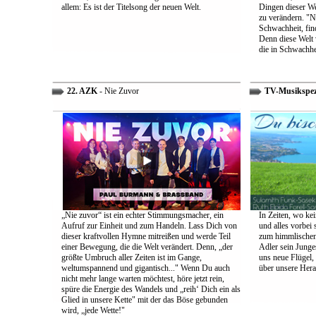
allem: Es ist der Titelsong der neuen Welt.
Dingen dieser We
zu verändern. "Ni
Schwachheit, find
Denn diese Welt 
die in Schwachhe
22. AZK
- Nie Zuvor
TV-Musikspez
„Nie zuvor“ ist ein echter Stimmungsmacher, ein
In Zeiten, wo kei
Aufruf zur Einheit und zum Handeln. Lass Dich von
und alles vorbei s
dieser kraftvollen Hymne mitreißen und werde Teil
zum himmlischen 
einer Bewegung, die die Welt verändert. Denn, „der
Adler sein Junges
größte Umbruch aller Zeiten ist im Gange,
uns neue Flügel,
weltumspannend und gigantisch..." Wenn Du auch
über unsere Her
nicht mehr lange warten möchtest, höre jetzt rein,
spüre die Energie des Wandels und „reih‘ Dich ein als
Glied in unsere Kette" mit der das Böse gebunden
wird, „jede Wette!"