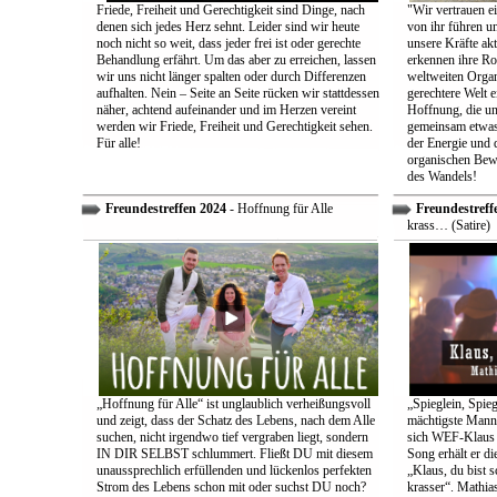
Friede, Freiheit und Gerechtigkeit sind Dinge, nach
"Wir vertrauen e
denen sich jedes Herz sehnt. Leider sind wir heute
von ihr führen un
noch nicht so weit, dass jeder frei ist oder gerechte
unsere Kräfte ak
Behandlung erfährt. Um das aber zu erreichen, lassen
erkennen ihre Rol
wir uns nicht länger spalten oder durch Differenzen
weltweiten Organ
aufhalten. Nein – Seite an Seite rücken wir stattdessen
gerechtere Welt e
näher, achtend aufeinander und im Herzen vereint
Hoffnung, die uns
werden wir Friede, Freiheit und Gerechtigkeit sehen.
gemeinsam etwas
Für alle!
der Energie und 
organischen Bewe
des Wandels!
Freundestreffen 2024
- Hoffnung für Alle
Freundestreff
krass… (Satire)
„Hoffnung für Alle“ ist unglaublich verheißungsvoll
„Spieglein, Spieg
und zeigt, dass der Schatz des Lebens, nach dem Alle
mächtigste Mann 
suchen, nicht irgendwo tief vergraben liegt, sondern
sich WEF-Klaus 
IN DIR SELBST schlummert. Fließt DU mit diesem
Song erhält er di
unaussprechlich erfüllenden und lückenlos perfekten
„Klaus, du bist 
Strom des Lebens schon mit oder suchst DU noch?
krasser“. Mathia