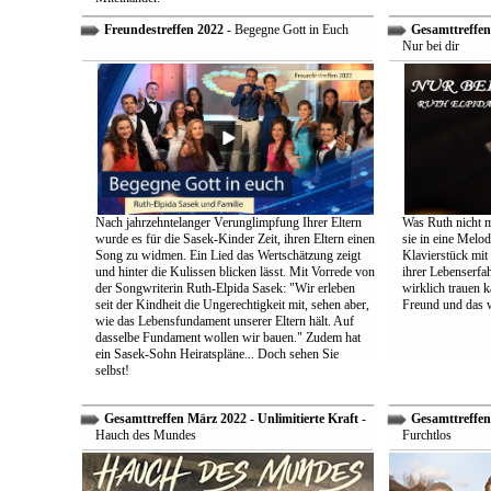
Freundestreffen 2022
- Begegne Gott in Euch
Gesamttreffen 
Nur bei dir
Nach jahrzehntelanger Verunglimpfung Ihrer Eltern
Was Ruth nicht m
wurde es für die Sasek-Kinder Zeit, ihren Eltern einen
sie in eine Melo
Song zu widmen. Ein Lied das Wertschätzung zeigt
Klavierstück mit
und hinter die Kulissen blicken lässt. Mit Vorrede von
ihrer Lebenserf
der Songwriterin Ruth-Elpida Sasek: "Wir erleben
wirklich trauen ka
seit der Kindheit die Ungerechtigkeit mit, sehen aber,
Freund und das 
wie das Lebensfundament unserer Eltern hält. Auf
dasselbe Fundament wollen wir bauen." Zudem hat
ein Sasek-Sohn Heiratspläne... Doch sehen Sie
selbst!
Gesamttreffen März 2022 - Unlimitierte Kraft
-
Gesamttreffen 
Hauch des Mundes
Furchtlos