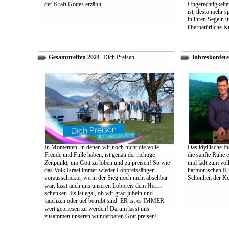
der Kraft Gottes erzählt.
Ungerechtigkeiten
ist, desto mehr 
in ihren Segeln 
übernatürliche Kr
Gesamttreffen 2024
- Dich Preisen
Jahreskonfere
In Momenten, in denen wir noch nicht die volle
Das idyllische In
Freude und Fülle haben, ist genau der richtige
die sanfte Ruhe 
Zeitpunkt, um Gott zu loben und zu preisen! So wie
und lädt zum vol
das Volk Israel immer wieder Lobpreissänger
harmonischen Klä
vorausschickte, wenn der Sieg noch nicht absehbar
Schönheit der K
war, lasst auch uns unseren Lobpreis dem Herrn
schenken. Es ist egal, ob wir grad jubeln und
jauchzen oder tief betrübt sind. ER ist es IMMER
wert gepriesen zu werden! Darum lasst uns
zusammen unseren wunderbaren Gott preisen!