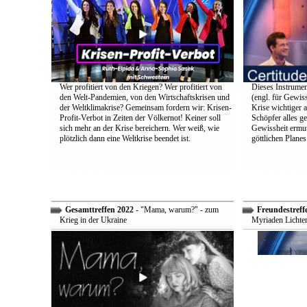
Wer profitiert von den Kriegen? Wer profitiert von
Dieses Instrumen
den Welt-Pandemien, von den Wirtschaftskrisen und
(engl. für Gewiss
der Weltklimakrise? Gemeinsam fordern wir: Krisen-
Krise wichtiger a
Profit-Verbot in Zeiten der Völkernot! Keiner soll
Schöpfer alles g
sich mehr an der Krise bereichern. Wer weiß, wie
Gewissheit ermuti
plötzlich dann eine Weltkrise beendet ist.
göttlichen Plane
Gesamttreffen 2022
- "Mama, warum?" - zum
Freundestreff
Krieg in der Ukraine
Myriaden Lichter