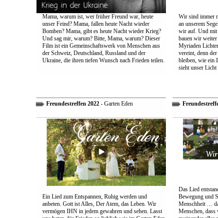
Mama, warum ist, wer früher Freund war, heute
Wir sind immer n
unser Feind? Mama, fallen heute Nacht wieder
an unserem Segel
Bomben? Mama, gibt es heute Nacht wieder Krieg?
wir auf. Und mit
Und sag mir, warum? Bitte, Mama, warum? Dieser
bauen wir weiter
Film ist ein Gemeinschaftswerk von Menschen aus
Myriaden Lichter
der Schweiz, Deutschland, Russland und der
vereint, denn de
Ukraine, die ihren tiefen Wunsch nach Frieden teilen.
bleiben, wie ein 
sieht unser Licht
Freundestreffen 2022
- Garten Eden
Freundestreff
Das Lied entstand
Ein Lied zum Entspannen, Ruhig werden und
Bewegung und So
anbeten. Gott ist Alles, Der Atem, das Leben. Wir
Menschheit … das
vermögen IHN in jedem gewahren und sehen. Lasst
Menschen, dass w