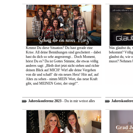
Kennst Du diese Situation? Du hast gerade eine
Was glaubst du, 
Krise. All deine Bemühungen sind gescheitert – dabei
bekommt? Völlig 
hast du dich so sehr angestrengt... Doch Moment,
glaubst du, wie 
hörst Du es? Da ist Gottes Stimme, die etwas völlig
musst? Nehmen bi
anderes sagt: „Bleib dort jetzt nicht stehen und richte
deinen Blick auf MICH! Wirf alle deine Vergehen
von dir und schaff‘ dir ein neues Herz! Hör auf, auf
Altes zu sehen - nimm MEIN Wort, das neue Kraft
gibt, und MEINEN Geist, der siegt!“.
Jahreskonferenz 2023
- Du in mir weisst alles
Jahreskonfere