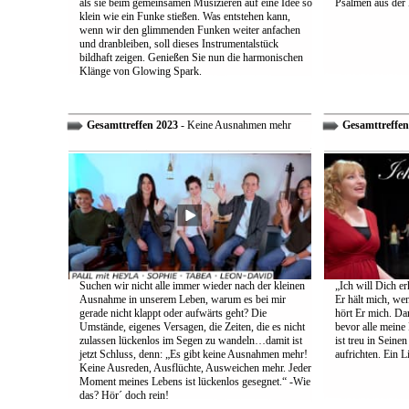
als sie beim gemeinsamen Musizieren auf eine Idee so
Psalmen aus der 
klein wie ein Funke stießen. Was entstehen kann,
wenn wir den glimmenden Funken weiter anfachen
und dranbleiben, soll dieses Instrumentalstück
bildhaft zeigen. Genießen Sie nun die harmonischen
Klänge von Glowing Spark.
Gesamttreffen 2023
- Keine Ausnahmen mehr
Gesamttreffen
Suchen wir nicht alle immer wieder nach der kleinen
„Ich will Dich e
Ausnahme in unserem Leben, warum es bei mir
Er hält mich, wen
gerade nicht klappt oder aufwärts geht? Die
hört Er mich. Dar
Umstände, eigenes Versagen, die Zeiten, die es nicht
bevor alle meine
zulassen lückenlos im Segen zu wandeln…damit ist
ist treu in Sein
jetzt Schluss, denn: „Es gibt keine Ausnahmen mehr!
aufrichten. Ein 
Keine Ausreden, Ausflüchte, Ausweichen mehr. Jeder
Moment meines Lebens ist lückenlos gesegnet.“ -Wie
das? Hör´ doch rein!