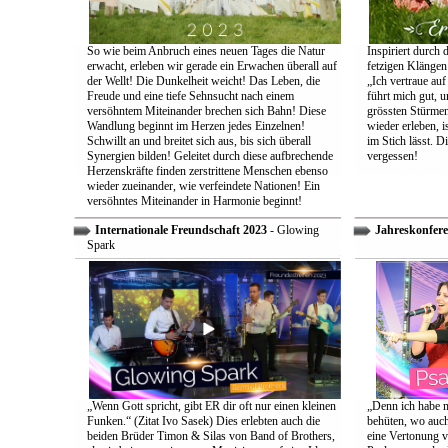
So wie beim Anbruch eines neuen Tages die Natur
Inspiriert durch 
erwacht, erleben wir gerade ein Erwachen überall auf
fetzigen Klängen
der Wellt! Die Dunkelheit weicht! Das Leben, die
„Ich vertraue auf
Freude und eine tiefe Sehnsucht nach einem
führt mich gut, 
versöhntem Miteinander brechen sich Bahn! Diese
grössten Stürmen
Wandlung beginnt im Herzen jedes Einzelnen!
wieder erleben, is
Schwillt an und breitet sich aus, bis sich überall
im Stich lässt. D
Synergien bilden! Geleitet durch diese aufbrechende
vergessen!
Herzenskräfte finden zerstrittene Menschen ebenso
wieder zueinander, wie verfeindete Nationen! Ein
versöhntes Miteinander in Harmonie beginnt!
Internationale Freundschaft 2023
- Glowing
Jahreskonfere
Spark
„Wenn Gott spricht, gibt ER dir oft nur einen kleinen
„Denn ich habe m
Funken.“ (Zitat Ivo Sasek) Dies erlebten auch die
behüten, wo auch
beiden Brüder Timon & Silas von Band of Brothers,
eine Vertonung v