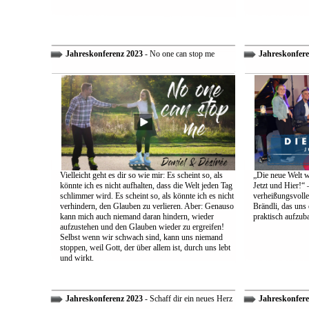
Jahreskonferenz 2023
- No one can stop me
Jahreskonfere
Vielleicht geht es dir so wie mir: Es scheint so, als
„Die neue Welt w
könnte ich es nicht aufhalten, dass die Welt jeden Tag
Jetzt und Hier!“ 
schlimmer wird. Es scheint so, als könnte ich es nicht
verheißungsvolle
verhindern, den Glauben zu verlieren. Aber: Genauso
Brändli, das uns 
kann mich auch niemand daran hindern, wieder
praktisch aufzub
aufzustehen und den Glauben wieder zu ergreifen!
Selbst wenn wir schwach sind, kann uns niemand
stoppen, weil Gott, der über allem ist, durch uns lebt
und wirkt.
Jahreskonferenz 2023
- Schaff dir ein neues Herz
Jahreskonfere