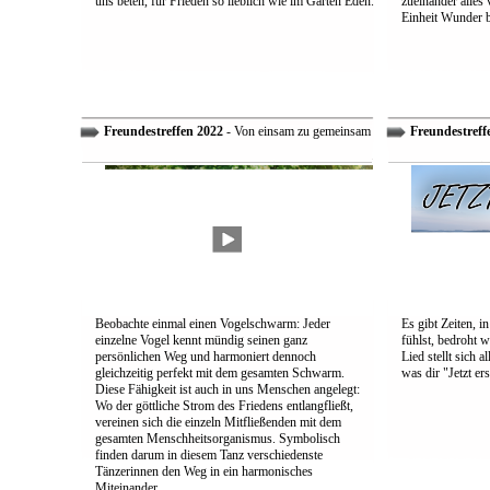
uns beten, für Frieden so lieblich wie im Garten Eden.
zueinander alles
Einheit Wunder 
Freundestreffen 2022
- Von einsam zu gemeinsam
Freundestreff
Beobachte einmal einen Vogelschwarm: Jeder
Es gibt Zeiten, i
einzelne Vogel kennt mündig seinen ganz
fühlst, bedroht w
persönlichen Weg und harmoniert dennoch
Lied stellt sich 
gleichzeitig perfekt mit dem gesamten Schwarm.
was dir "Jetzt ers
Diese Fähigkeit ist auch in uns Menschen angelegt:
Wo der göttliche Strom des Friedens entlangfließt,
vereinen sich die einzeln Mitfließenden mit dem
gesamten Menschheitsorganismus. Symbolisch
finden darum in diesem Tanz verschiedenste
Tänzerinnen den Weg in ein harmonisches
Miteinander.