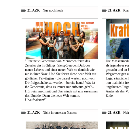
21. AZK
- Nur noch hoch
21. AZK
- Kra
"Eine neue Generation von Menschen feiert das
Die Massenmedie
Zeitalter des Frühlings. Sie spüren den Duft des
als irgendwer son
neuen Lebens und einer neuen Welt so deutlich wie
gemacht und an K
nie in ihrer Nase. Und Sie feiern diese neue Welt mit
Wegschweigen un
göttlichen Privilegien - die darauf warten, auch von
Lage, sämtliche 
Dir freigeschaltet zu werden - bereits heute! Was ist
nun mal nicht fre
ihr Geheimnis, dass es immer nur aufwärts geht? -
ungeheuren Lügen 
Hör rein, mach mit und überwinde mit uns zusammen
Amtes als das Vo
das Dunkle. Denn die neue Welt kommt.
Ende.
Unaufhaltsam!"
21. AZK
- Nicht in unserem Namen
21. AZK
- Nei