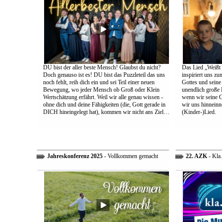
DU bist der aller beste Mensch! Glaubst du nicht?
Das Lied „Weißt d
Doch genauso ist es! DU bist das Puzzleteil das uns
inspiriert uns z
noch fehlt, reih dich ein und sei Teil einer neuen
Gottes und sein
Bewegung, wo jeder Mensch ob Groß oder Klein
unendlich große L
Wertschätzung erfährt. Weil wir alle genau wissen -
wenn wir seine 
ohne dich und deine Fähigkeiten (die, Gott gerade in
wir uns hinneinn
DICH hineingelegt hat), kommen wir nicht ans Ziel…
(Kinder-)Lied.
Jahreskonferenz 2025
- Vollkommen gemacht
22. AZK
- Kla.