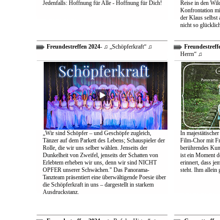
Jedenfalls: Hoffnung für Alle - Hoffnung für Dich!
Reise in den Wil
Konfrontation mit
der Klaus selbst 
nicht so glücklic
Freundestreffen 2024
- ♫ „Schöpferkraft“ ♫
Freundestreff
Herrn“ ♫
„Wir sind Schöpfer – und Geschöpfe zugleich,
In majestätischer
Tänzer auf dem Parkett des Lebens; Schauspieler der
Film-Chor mit Fr
Rolle, die wir uns selber wählen. Jenseits der
berührendes Kun
Dunkelheit von Zweifel, jenseits der Schatten von
ist ein Moment d
Erlebtem erheben wir uns, denn wir sind NICHT
erinnert, dass j
OPFER unserer Schwächen." Das Panorama-
steht. Ihm allein
Tanzteam präsentiert eine überwältigende Poesie über
die Schöpferkraft in uns – dargestellt in starkem
Ausdruckstanz.