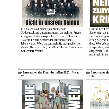
Für dieses Lied haben sich Männer aus
Das tief berühre
Süddeutschland zusammengetan, die sich für Friede
Sasek zeigt die t
und gegen Krieg aussprechen. Es sind Söhne und
zur Front aufger
Väter mit einem schallenden Ruf nach einer
Krieg, welcher n
lebenswerten Welt. Lassen auch Sie sich packen von
diese Welt gebra
diesem Herzensschrei, der alle Völker als Brüder und
versprochen, glei
Schwestern vereint.
aufgerüstet. Das
nicht mehr in den
Internationales Freundestreffen 2025
- Meine
Internationale
Welt
Leben