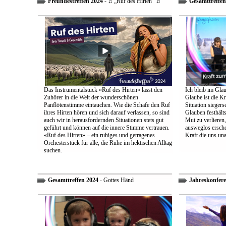
Freundestreffen 2024
- ♫ „Ruf des Hirten“ ♫
Gesamttreffen
Das Instrumentalstück «Ruf des Hirten» lässt den
Ich bleib im Glau
Zuhörer in die Welt der wunderschönen
Glaube ist die Kr
Panflötenstimme eintauchen. Wie die Schafe den Ruf
Situation sieger
ihres Hirten hören und sich darauf verlassen, so sind
Glauben festhält
auch wir in herausfordernden Situationen stets gut
Mut zu verlieren
geführt und können auf die innere Stimme vertrauen.
ausweglos ersche
«Ruf des Hirten» – ein ruhiges und getragenes
Kraft die uns un
Orchesterstück für alle, die Ruhe im hektischen Alltag
suchen.
Gesamttreffen 2024
- Gottes Händ
Jahreskonfere