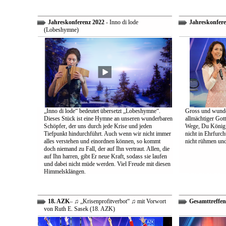
Jahreskonferenz 2022
- Inno di lode
Jahreskonfere
(Lobeshymne)
„Inno di lode“ bedeutet übersetzt „Lobeshymne“.
Gross und wunde
Dieses Stück ist eine Hymne an unseren wunderbaren
allmächtiger Got
Schöpfer, der uns durch jede Krise und jeden
Wege, Du König a
Tiefpunkt hindurchführt. Auch wenn wir nicht immer
nicht in Ehrfur
alles verstehen und einordnen können, so kommt
nicht rühmen und 
doch niemand zu Fall, der auf Ihn vertraut. Allen, die
auf Ihn harren, gibt Er neue Kraft, sodass sie laufen
und dabei nicht müde werden. Viel Freude mit diesen
Himmelsklängen.
18. AZK
– ♫ „Krisenprofitverbot“ ♫ mit Vorwort
Gesamttreffen
von Ruth E. Sasek (18. AZK)