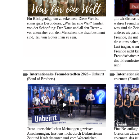
Ein Blick genügt, um zu erkennen: Diese Welt ist
„In wirklich sch
etwas ganz Besonderes. „Was für eine Welt“ handelt
wahrer Freund is
von der Schöpfung: Der Natur und all den Tieren –
was sind die Zeit
vor allem aber von den Menschen, die dazu bestimmt
anderes als „sch
sind, Teil von Gottes Plan zu sein.
Freunde, die mit 
die zu uns halten
Last tragen, wen
Freunde nicht ken
Freundschaften z
das „Freundestre
rein!
Internationales Freundestreffen 2026
- Unbeirrt
Internationale
(Band of Brothers)
erkennen (Famili
Trotz unterschiedlichen Meinungen gewisser
Eine Neuauflage 
Anschauungen, lasst uns nicht durch Diskussionen
Oratorium „Erzie
Zeit und Kraft absaugen und vom Wesentlichen
erkennen, das ist