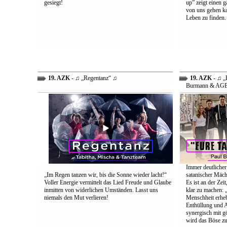
gesiegt!
up” zeigt einen 
von uns gehen ka
Leben zu finden.
19. AZK
- ♫ „Regentanz“ ♫
19. AZK
- ♫ „E
Burmann & AG
Immer deutlicher
„Im Regen tanzen wir, bis die Sonne wieder lacht!“
satanischer Mäch
Voller Energie vermittelt das Lied Freude und Glaube
Es ist an der Ze
inmitten von widerlichen Umständen. Lasst uns
klar zu machen: „
niemals den Mut verlieren!
Menschheit erheb
Enthüllung und A
synergisch mit g
wird das Böse zu