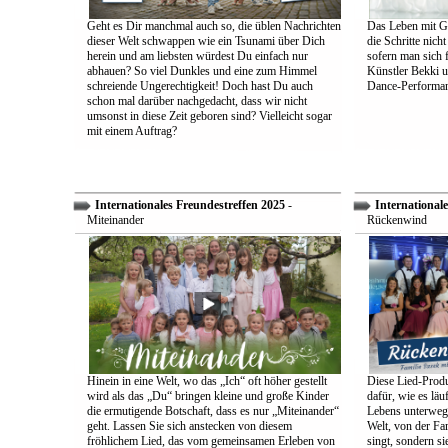
Geht es Dir manchmal auch so, die üblen Nachrichten
Das Leben mit Go
dieser Welt schwappen wie ein Tsunami über Dich
die Schritte nich
herein und am liebsten würdest Du einfach nur
sofern man sich 
abhauen? So viel Dunkles und eine zum Himmel
Künstler Bekki u
schreiende Ungerechtigkeit! Doch hast Du auch
Dance-Performan
schon mal darüber nachgedacht, dass wir nicht
umsonst in diese Zeit geboren sind? Vielleicht sogar
mit einem Auftrag?
Internationales Freundestreffen 2025
-
Internationale
Miteinander
Rückenwind
Hinein in eine Welt, wo das „Ich“ oft höher gestellt
Diese Lied-Produ
wird als das „Du“ bringen kleine und große Kinder
dafür, wie es lä
die ermutigende Botschaft, dass es nur „Miteinander“
Lebens unterwegs 
geht. Lassen Sie sich anstecken von diesem
Welt, von der Fam
fröhlichem Lied, das vom gemeinsamen Erleben von
singt, sondern sie