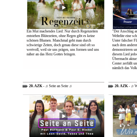
Ein Mut machendes Lied: Nur durch Regenzeiten
"Der Anschlag am
entstehen Blütezeiten, ohne Regen gibt es keine
Weltelite eine sc
schönen Blumen. Manchmal geht man durch
Unter falscher Fl
schwierige Zeiten, doch genau diese sind oft so
nach dem anderen
wertvoll, weil sie uns prägen, uns formen und uns
demonstrieren un
näher an das Herz Gottes bringen.
diesem Lied jedo
Übermacht aktuel
Center zerfällt u
nämlich das Volk
20. AZK
- ♫ Seite an Seite ♫
20. AZK
- ♫ W