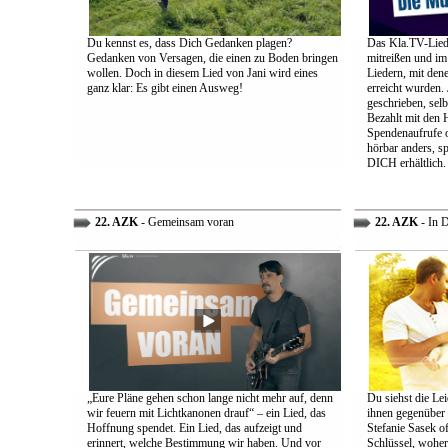
Du kennst es, dass Dich Gedanken plagen?
Das Kla.TV-Liede
Gedanken von Versagen, die einen zu Boden bringen
mitreißen und im
wollen. Doch in diesem Lied von Jani wird eines
Liedern, mit den
ganz klar: Es gibt einen Ausweg!
erreicht wurden.
geschrieben, selb
Bezahlt mit den 
Spendenaufrufe o
hörbar anders, sp
DICH erhältlich.
22. AZK
- Gemeinsam voran
22. AZK
- In 
„Eure Pläne gehen schon lange nicht mehr auf, denn
Du siehst die Lei
wir feuern mit Lichtkanonen drauf“ – ein Lied, das
ihnen gegenüber
Hoffnung spendet. Ein Lied, das aufzeigt und
Stefanie Sasek o
erinnert, welche Bestimmung wir haben. Und vor
Schlüssel, woher