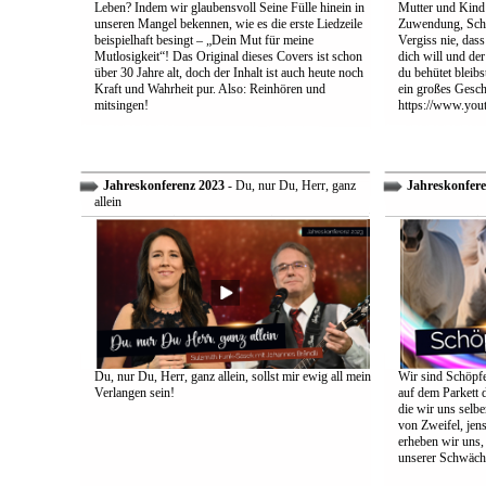
Leben? Indem wir glaubensvoll Seine Fülle hinein in
Mutter und Kind:
unseren Mangel bekennen, wie es die erste Liedzeile
Zuwendung, Schu
beispielhaft besingt – „Dein Mut für meine
Vergiss nie, dass
Mutlosigkeit“! Das Original dieses Covers ist schon
dich will und der
über 30 Jahre alt, doch der Inhalt ist auch heute noch
du behütet bleib
Kraft und Wahrheit pur. Also: Reinhören und
ein großes Gesch
mitsingen!
https://www.yo
Jahreskonferenz 2023
- Du, nur Du, Herr, ganz
Jahreskonfere
allein
Du, nur Du, Herr, ganz allein, sollst mir ewig all mein
Wir sind Schöpfe
Verlangen sein!
auf dem Parkett 
die wir uns selbe
von Zweifel, jens
erheben wir uns
unserer Schwäch