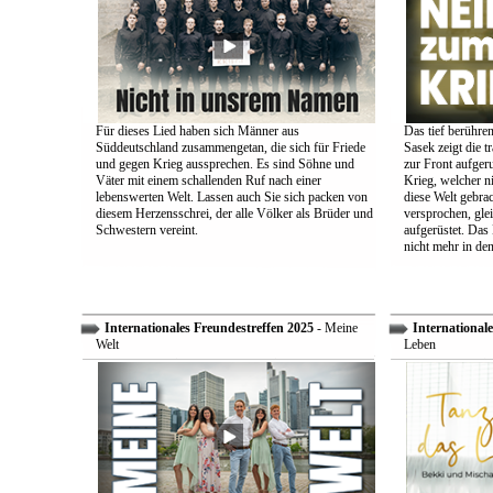
Für dieses Lied haben sich Männer aus
Das tief berühre
Süddeutschland zusammengetan, die sich für Friede
Sasek zeigt die t
und gegen Krieg aussprechen. Es sind Söhne und
zur Front aufger
Väter mit einem schallenden Ruf nach einer
Krieg, welcher n
lebenswerten Welt. Lassen auch Sie sich packen von
diese Welt gebra
diesem Herzensschrei, der alle Völker als Brüder und
versprochen, glei
Schwestern vereint.
aufgerüstet. Das
nicht mehr in den
Internationales Freundestreffen 2025
- Meine
Internationale
Welt
Leben