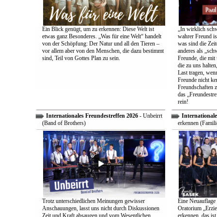
Ein Blick genügt, um zu erkennen: Diese Welt ist
„In wirklich sch
etwas ganz Besonderes. „Was für eine Welt“ handelt
wahrer Freund is
von der Schöpfung: Der Natur und all den Tieren –
was sind die Zeit
vor allem aber von den Menschen, die dazu bestimmt
anderes als „sch
sind, Teil von Gottes Plan zu sein.
Freunde, die mit 
die zu uns halten
Last tragen, wen
Freunde nicht ken
Freundschaften z
das „Freundestre
rein!
Internationales Freundestreffen 2026
- Unbeirrt
Internationale
(Band of Brothers)
erkennen (Famili
Trotz unterschiedlichen Meinungen gewisser
Eine Neuauflage 
Anschauungen, lasst uns nicht durch Diskussionen
Oratorium „Erzie
Zeit und Kraft absaugen und vom Wesentlichen
erkennen, das ist