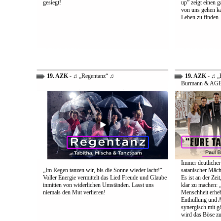
gesiegt!
up” zeigt einen 
von uns gehen ka
Leben zu finden.
19. AZK
- ♫ „Regentanz“ ♫
19. AZK
- ♫ „E
Burmann & AG
Immer deutlicher
„Im Regen tanzen wir, bis die Sonne wieder lacht!“
satanischer Mäch
Voller Energie vermittelt das Lied Freude und Glaube
Es ist an der Ze
inmitten von widerlichen Umständen. Lasst uns
klar zu machen: „
niemals den Mut verlieren!
Menschheit erheb
Enthüllung und A
synergisch mit g
wird das Böse zu