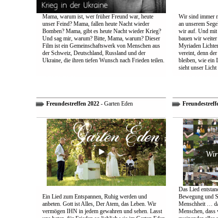
Mama, warum ist, wer früher Freund war, heute
Wir sind immer n
unser Feind? Mama, fallen heute Nacht wieder
an unserem Segel
Bomben? Mama, gibt es heute Nacht wieder Krieg?
wir auf. Und mit
Und sag mir, warum? Bitte, Mama, warum? Dieser
bauen wir weiter
Film ist ein Gemeinschaftswerk von Menschen aus
Myriaden Lichter
der Schweiz, Deutschland, Russland und der
vereint, denn de
Ukraine, die ihren tiefen Wunsch nach Frieden teilen.
bleiben, wie ein 
sieht unser Licht
Freundestreffen 2022
- Garten Eden
Freundestreff
Das Lied entstand
Ein Lied zum Entspannen, Ruhig werden und
Bewegung und So
anbeten. Gott ist Alles, Der Atem, das Leben. Wir
Menschheit … das
vermögen IHN in jedem gewahren und sehen. Lasst
Menschen, dass w