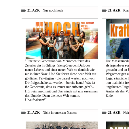
21. AZK
- Nur noch hoch
21. AZK
- Kra
"Eine neue Generation von Menschen feiert das
Die Massenmedie
Zeitalter des Frühlings. Sie spüren den Duft des
als irgendwer son
neuen Lebens und einer neuen Welt so deutlich wie
gemacht und an K
nie in ihrer Nase. Und Sie feiern diese neue Welt mit
Wegschweigen un
göttlichen Privilegien - die darauf warten, auch von
Lage, sämtliche 
Dir freigeschaltet zu werden - bereits heute! Was ist
nun mal nicht fre
ihr Geheimnis, dass es immer nur aufwärts geht? -
ungeheuren Lügen 
Hör rein, mach mit und überwinde mit uns zusammen
Amtes als das Vo
das Dunkle. Denn die neue Welt kommt.
Ende.
Unaufhaltsam!"
21. AZK
- Nicht in unserem Namen
21. AZK
- Nei