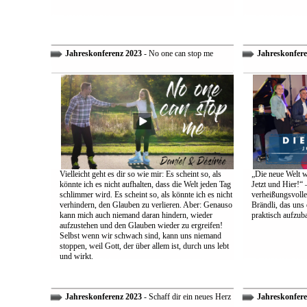
Jahreskonferenz 2023
- No one can stop me
Jahreskonfere
Vielleicht geht es dir so wie mir: Es scheint so, als
„Die neue Welt w
könnte ich es nicht aufhalten, dass die Welt jeden Tag
Jetzt und Hier!“ 
schlimmer wird. Es scheint so, als könnte ich es nicht
verheißungsvolle
verhindern, den Glauben zu verlieren. Aber: Genauso
Brändli, das uns 
kann mich auch niemand daran hindern, wieder
praktisch aufzub
aufzustehen und den Glauben wieder zu ergreifen!
Selbst wenn wir schwach sind, kann uns niemand
stoppen, weil Gott, der über allem ist, durch uns lebt
und wirkt.
Jahreskonferenz 2023
- Schaff dir ein neues Herz
Jahreskonfere