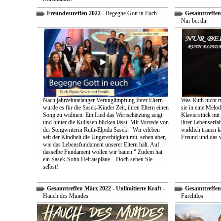
Freundestreffen 2022
- Begegne Gott in Euch
Gesamttreffen 
Nur bei dir
Nach jahrzehntelanger Verunglimpfung Ihrer Eltern
Was Ruth nicht m
wurde es für die Sasek-Kinder Zeit, ihren Eltern einen
sie in eine Melo
Song zu widmen. Ein Lied das Wertschätzung zeigt
Klavierstück mit
und hinter die Kulissen blicken lässt. Mit Vorrede von
ihrer Lebenserf
der Songwriterin Ruth-Elpida Sasek: "Wir erleben
wirklich trauen ka
seit der Kindheit die Ungerechtigkeit mit, sehen aber,
Freund und das 
wie das Lebensfundament unserer Eltern hält. Auf
dasselbe Fundament wollen wir bauen." Zudem hat
ein Sasek-Sohn Heiratspläne... Doch sehen Sie
selbst!
Gesamttreffen März 2022 - Unlimitierte Kraft
-
Gesamttreffen 
Hauch des Mundes
Furchtlos