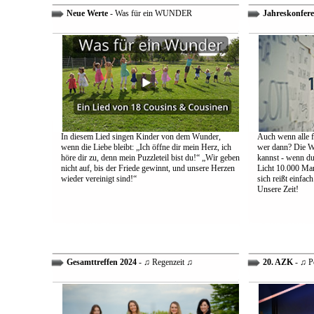
Neue Werte
- Was für ein WUNDER
Jahreskonfere
In diesem Lied singen Kinder von dem Wunder,
Auch wenn alle fa
wenn die Liebe bleibt: „Ich öffne dir mein Herz, ich
wer dann? Die We
höre dir zu, denn mein Puzzleteil bist du!“ „Wir geben
kannst - wenn du 
nicht auf, bis der Friede gewinnt, und unsere Herzen
Licht 10.000 Mann
wieder vereinigt sind!“
sich reißt einfac
Unsere Zeit!
Gesamttreffen 2024
- ♫ Regenzeit ♫
20. AZK
- ♫ P