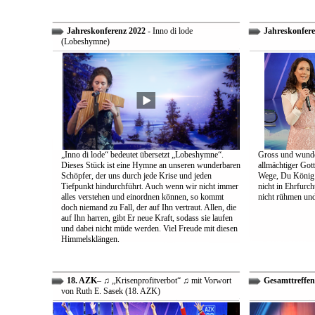
Jahreskonferenz 2022
- Inno di lode
Jahreskonfere
(Lobeshymne)
„Inno di lode“ bedeutet übersetzt „Lobeshymne“.
Gross und wunde
Dieses Stück ist eine Hymne an unseren wunderbaren
allmächtiger Got
Schöpfer, der uns durch jede Krise und jeden
Wege, Du König a
Tiefpunkt hindurchführt. Auch wenn wir nicht immer
nicht in Ehrfur
alles verstehen und einordnen können, so kommt
nicht rühmen und 
doch niemand zu Fall, der auf Ihn vertraut. Allen, die
auf Ihn harren, gibt Er neue Kraft, sodass sie laufen
und dabei nicht müde werden. Viel Freude mit diesen
Himmelsklängen.
18. AZK
– ♫ „Krisenprofitverbot“ ♫ mit Vorwort
Gesamttreffen
von Ruth E. Sasek (18. AZK)