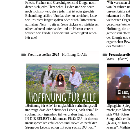
Friede, Freiheit und Gerechtigkeit sind Dinge, nach
"Wir vertrauen e
denen sich jedes Herz sehnt. Leider sind wir heute
von ihr führen un
noch nicht so weit, dass jeder frei ist oder gerechte
unsere Kräfte ak
Behandlung erfährt. Um das aber zu erreichen, lassen
erkennen ihre Rol
wir uns nicht länger spalten oder durch Differenzen
weltweiten Organ
aufhalten. Nein – Seite an Seite rücken wir stattdessen
gerechtere Welt e
näher, achtend aufeinander und im Herzen vereint
Hoffnung, die uns
werden wir Friede, Freiheit und Gerechtigkeit sehen.
gemeinsam etwas
Für alle!
der Energie und 
organischen Bewe
des Wandels!
Freundestreffen 2024
- Hoffnung für Alle
Freundestreff
krass… (Satire)
„Hoffnung für Alle“ ist unglaublich verheißungsvoll
„Spieglein, Spieg
und zeigt, dass der Schatz des Lebens, nach dem Alle
mächtigste Mann 
suchen, nicht irgendwo tief vergraben liegt, sondern
sich WEF-Klaus 
IN DIR SELBST schlummert. Fließt DU mit diesem
Song erhält er di
unaussprechlich erfüllenden und lückenlos perfekten
„Klaus, du bist 
Strom des Lebens schon mit oder suchst DU noch?
krasser“. Mathia