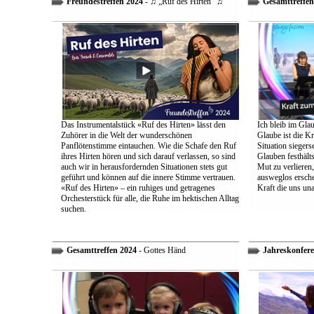
Freundestreffen 2024
- ♫ „Ruf des Hirten“ ♫
Gesamttreffen
Das Instrumentalstück «Ruf des Hirten» lässt den
Ich bleib im Glau
Zuhörer in die Welt der wunderschönen
Glaube ist die Kr
Panflötenstimme eintauchen. Wie die Schafe den Ruf
Situation sieger
ihres Hirten hören und sich darauf verlassen, so sind
Glauben festhält
auch wir in herausfordernden Situationen stets gut
Mut zu verlieren
geführt und können auf die innere Stimme vertrauen.
ausweglos ersche
«Ruf des Hirten» – ein ruhiges und getragenes
Kraft die uns un
Orchesterstück für alle, die Ruhe im hektischen Alltag
suchen.
Gesamttreffen 2024
- Gottes Händ
Jahreskonfere