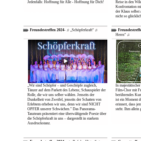
Jedenfalls: Hoffnung für Alle - Hoffnung für Dich!
Reise in den Wil
Konfrontation mit
der Klaus selbst 
nicht so glücklic
Freundestreffen 2024
- ♫ „Schöpferkraft“ ♫
Freundestreff
Herrn“ ♫
„Wir sind Schöpfer – und Geschöpfe zugleich,
In majestätischer
Tänzer auf dem Parkett des Lebens; Schauspieler der
Film-Chor mit Fr
Rolle, die wir uns selber wählen. Jenseits der
berührendes Kun
Dunkelheit von Zweifel, jenseits der Schatten von
ist ein Moment d
Erlebtem erheben wir uns, denn wir sind NICHT
erinnert, dass j
OPFER unserer Schwächen." Das Panorama-
steht. Ihm allein
Tanzteam präsentiert eine überwältigende Poesie über
die Schöpferkraft in uns – dargestellt in starkem
Ausdruckstanz.