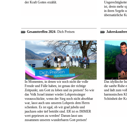
der Kraft Gottes erzählt.
Ungerechtigkeiten
ist, desto mehr 
in ihren Segeln 
übernatürliche Kr
Gesamttreffen 2024
- Dich Preisen
Jahreskonfere
In Momenten, in denen wir noch nicht die volle
Das idyllische In
Freude und Fülle haben, ist genau der richtige
die sanfte Ruhe 
Zeitpunkt, um Gott zu loben und zu preisen! So wie
und lädt zum vol
das Volk Israel immer wieder Lobpreissänger
harmonischen Klä
vorausschickte, wenn der Sieg noch nicht absehbar
Schönheit der K
war, lasst auch uns unseren Lobpreis dem Herrn
schenken. Es ist egal, ob wir grad jubeln und
jauchzen oder tief betrübt sind. ER ist es IMMER
wert gepriesen zu werden! Darum lasst uns
zusammen unseren wunderbaren Gott preisen!