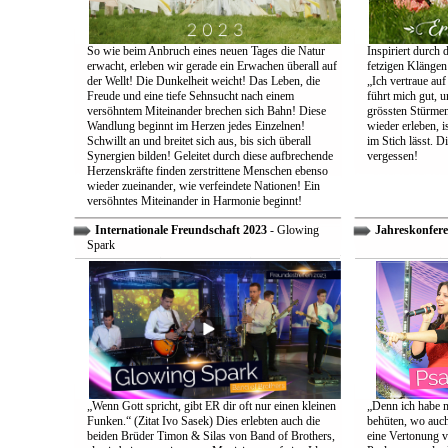
So wie beim Anbruch eines neuen Tages die Natur
Inspiriert durch 
erwacht, erleben wir gerade ein Erwachen überall auf
fetzigen Klängen
der Wellt! Die Dunkelheit weicht! Das Leben, die
„Ich vertraue auf
Freude und eine tiefe Sehnsucht nach einem
führt mich gut, 
versöhntem Miteinander brechen sich Bahn! Diese
grössten Stürmen
Wandlung beginnt im Herzen jedes Einzelnen!
wieder erleben, is
Schwillt an und breitet sich aus, bis sich überall
im Stich lässt. D
Synergien bilden! Geleitet durch diese aufbrechende
vergessen!
Herzenskräfte finden zerstrittene Menschen ebenso
wieder zueinander, wie verfeindete Nationen! Ein
versöhntes Miteinander in Harmonie beginnt!
Internationale Freundschaft 2023
- Glowing
Jahreskonfere
Spark
„Wenn Gott spricht, gibt ER dir oft nur einen kleinen
„Denn ich habe m
Funken.“ (Zitat Ivo Sasek) Dies erlebten auch die
behüten, wo auch
beiden Brüder Timon & Silas von Band of Brothers,
eine Vertonung v