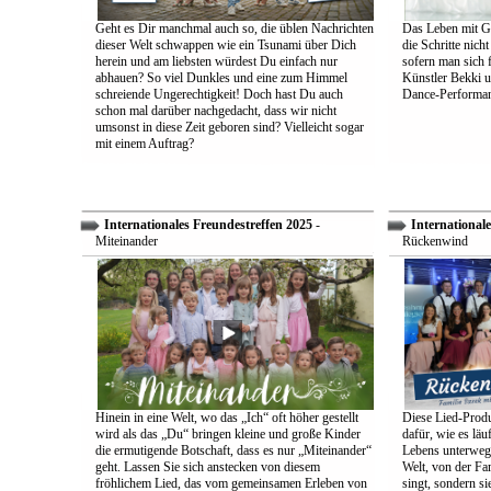
Geht es Dir manchmal auch so, die üblen Nachrichten
Das Leben mit Go
dieser Welt schwappen wie ein Tsunami über Dich
die Schritte nich
herein und am liebsten würdest Du einfach nur
sofern man sich 
abhauen? So viel Dunkles und eine zum Himmel
Künstler Bekki u
schreiende Ungerechtigkeit! Doch hast Du auch
Dance-Performan
schon mal darüber nachgedacht, dass wir nicht
umsonst in diese Zeit geboren sind? Vielleicht sogar
mit einem Auftrag?
Internationales Freundestreffen 2025
-
Internationale
Miteinander
Rückenwind
Hinein in eine Welt, wo das „Ich“ oft höher gestellt
Diese Lied-Produ
wird als das „Du“ bringen kleine und große Kinder
dafür, wie es lä
die ermutigende Botschaft, dass es nur „Miteinander“
Lebens unterwegs 
geht. Lassen Sie sich anstecken von diesem
Welt, von der Fam
fröhlichem Lied, das vom gemeinsamen Erleben von
singt, sondern sie