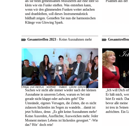
als sie beim gemeinsamen Musizieren auf eine Idee so
Psalmen aus der 
klein wie ein Funke stießen. Was entstehen kann,
wenn wir den glimmenden Funken weiter anfachen
und dranbleiben, soll dieses Instrumentalstück
bildhaft zeigen. Genießen Sie nun die harmonischen
Klänge von Glowing Spark.
Gesamttreffen 2023
- Keine Ausnahmen mehr
Gesamttreffen
Suchen wir nicht alle immer wieder nach der kleinen
„Ich will Dich e
Ausnahme in unserem Leben, warum es bei mir
Er hält mich, wen
gerade nicht klappt oder aufwärts geht? Die
hört Er mich. Dar
Umstände, eigenes Versagen, die Zeiten, die es nicht
bevor alle meine
zulassen lückenlos im Segen zu wandeln…damit ist
ist treu in Sein
jetzt Schluss, denn: „Es gibt keine Ausnahmen mehr!
aufrichten. Ein 
Keine Ausreden, Ausflüchte, Ausweichen mehr. Jeder
Moment meines Lebens ist lückenlos gesegnet.“ -Wie
das? Hör´ doch rein!