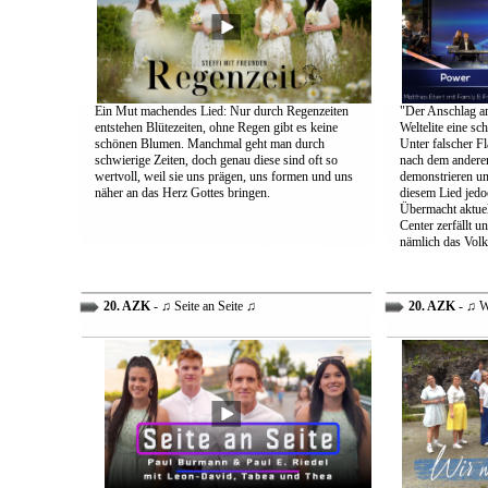
Ein Mut machendes Lied: Nur durch Regenzeiten
"Der Anschlag am
entstehen Blütezeiten, ohne Regen gibt es keine
Weltelite eine sc
schönen Blumen. Manchmal geht man durch
Unter falscher Fl
schwierige Zeiten, doch genau diese sind oft so
nach dem anderen
wertvoll, weil sie uns prägen, uns formen und uns
demonstrieren un
näher an das Herz Gottes bringen.
diesem Lied jedo
Übermacht aktuel
Center zerfällt u
nämlich das Volk
20. AZK
- ♫ Seite an Seite ♫
20. AZK
- ♫ W