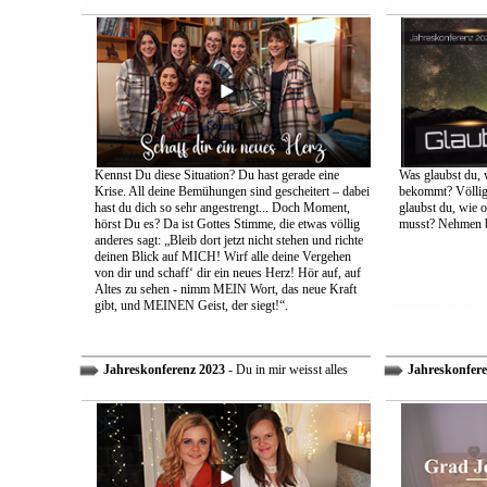
Kennst Du diese Situation? Du hast gerade eine
Was glaubst du, 
Krise. All deine Bemühungen sind gescheitert – dabei
bekommt? Völlig 
hast du dich so sehr angestrengt... Doch Moment,
glaubst du, wie 
hörst Du es? Da ist Gottes Stimme, die etwas völlig
musst? Nehmen bi
anderes sagt: „Bleib dort jetzt nicht stehen und richte
deinen Blick auf MICH! Wirf alle deine Vergehen
von dir und schaff‘ dir ein neues Herz! Hör auf, auf
Altes zu sehen - nimm MEIN Wort, das neue Kraft
gibt, und MEINEN Geist, der siegt!“.
Jahreskonferenz 2023
- Du in mir weisst alles
Jahreskonfere