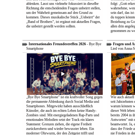
ablenken. Lasst uns vielmehr fokussiert in dieselbe
folgt: „Gott erk
Richtung die entscheidenden Fragen unbeirrt stellen,
wahrnehme, wenn
um der Wahrheit gemeinsam auf den Grund zu
sein darf, das is
kommen. Dieses musikalische Stück „Unbeirrt“ der
du toppen könnte
„Band of Brothers“, ist ergänzt mit aktuellen Fragen,
Beziehung zu Gott
die unbeirrt gestellt werden sollten.
allen drin angele
genommen zu we
Internationales Freundestreffen 2026
- Bye Bye
Fragen und A
Smartphone
Lied von Anna-S
„Bye Bye Smartphone“ ist ein kraftvoller Song gegen
Wie auch aktuell 
die permanente Ablenkung durch Social Media und
seit Jahrzehnten
Smartphones. Mitgewirkt haben ausschließlich
warum können wir
Künstler, die auch im echten Leben keine Handy-
dieser Welt leben
Zombies sind. Mit energiegeladenen Rap-Parts und
bereits 2004 in 
emotionalen Melodien setzt der Track ein klares
Antworten“ mit e
Statement: Grenzen ziehen, die eigene Freiheit
beantwortet. Ja, 
zurückerobern und wieder bewusster leben. Ein
dass der Friede a
moderner Ohrwurm, der den Zeitgeist trifft und
nie Frieden in de