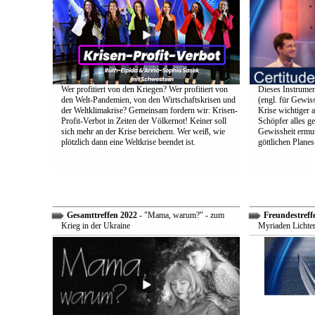
Wer profitiert von den Kriegen? Wer profitiert von
Dieses Instrumen
den Welt-Pandemien, von den Wirtschaftskrisen und
(engl. für Gewiss
der Weltklimakrise? Gemeinsam fordern wir: Krisen-
Krise wichtiger a
Profit-Verbot in Zeiten der Völkernot! Keiner soll
Schöpfer alles g
sich mehr an der Krise bereichern. Wer weiß, wie
Gewissheit ermuti
plötzlich dann eine Weltkrise beendet ist.
göttlichen Plane
Gesamttreffen 2022
- "Mama, warum?" - zum
Freundestreff
Krieg in der Ukraine
Myriaden Lichter