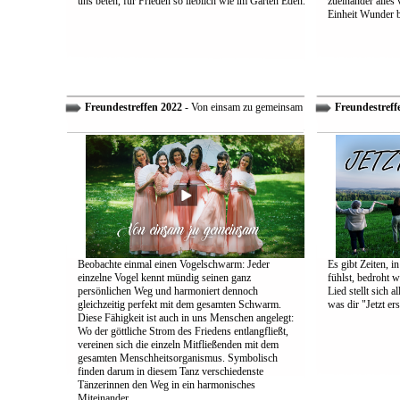
uns beten, für Frieden so lieblich wie im Garten Eden.
zueinander alles
Einheit Wunder 
Freundestreffen 2022
- Von einsam zu gemeinsam
Freundestreff
Beobachte einmal einen Vogelschwarm: Jeder
Es gibt Zeiten, i
einzelne Vogel kennt mündig seinen ganz
fühlst, bedroht w
persönlichen Weg und harmoniert dennoch
Lied stellt sich 
gleichzeitig perfekt mit dem gesamten Schwarm.
was dir "Jetzt ers
Diese Fähigkeit ist auch in uns Menschen angelegt:
Wo der göttliche Strom des Friedens entlangfließt,
vereinen sich die einzeln Mitfließenden mit dem
gesamten Menschheitsorganismus. Symbolisch
finden darum in diesem Tanz verschiedenste
Tänzerinnen den Weg in ein harmonisches
Miteinander.