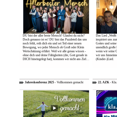
DU bist der aller beste Mensch! Glaubst du nicht?
Das Lied „Weißt d
Doch genauso ist es! DU bist das Puzzleteil das uns
inspiriert uns z
noch fehlt, reih dich ein und sei Teil einer neuen
Gottes und sein
Bewegung, wo jeder Mensch ob Groß oder Klein
unendlich große L
Wertschätzung erfährt. Weil wir alle genau wissen -
wenn wir seine 
ohne dich und deine Fähigkeiten (die, Gott gerade in
wir uns hinneinn
DICH hineingelegt hat), kommen wir nicht ans Ziel…
(Kinder-)Lied.
Jahreskonferenz 2025
- Vollkommen gemacht
22. AZK
- Kla.